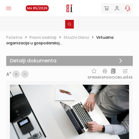
NN 85/2026
Početna
>
Pravni sadržaji
>
Stručni članci
>
Virtualna
organizacija u gospodarskoj...
Detalji dokumenta
A
A
SPREMI
ISPIS
DOC
BILJEŠKE