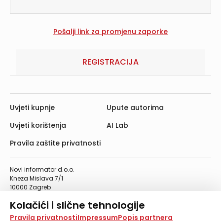
REGISTRACIJA
Uvjeti kupnje
Upute autorima
Uvjeti korištenja
AI Lab
Pravila zaštite privatnosti
Novi informator d.o.o.
Kneza Mislava 7/1
10000 Zagreb
Telefon: 01/4555-454
Kolačići i slične tehnologije
Telefaks: 01/4612-553
info@informator.hr
Na našoj web stranici koristimo kolačiće i slične
Pravila privatnosti
Impressum
Popis partnera