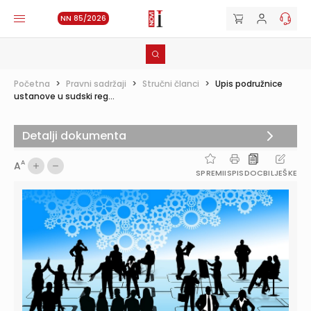
NN 85/2026
Početna
>
Pravni sadržaji
>
Stručni članci
>
Upis podružnice
ustanove u sudski reg...
Detalji dokumenta
A
A
SPREMI
ISPIS
DOC
BILJEŠKE