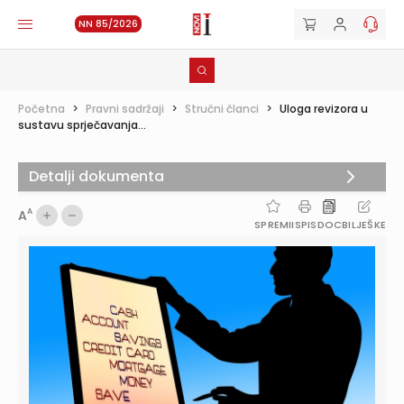
NN 85/2026
Početna
>
Pravni sadržaji
>
Stručni članci
>
Uloga revizora u
sustavu sprječavanja...
Detalji dokumenta
A
A
SPREMI
ISPIS
DOC
BILJEŠKE