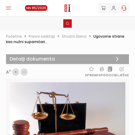
NN 85/2026
Početna
>
Pravni sadržaji
>
Stručni članci
>
Ugovorne strane
kao nužni suparničari...
Detalji dokumenta
A
A
SPREMI
ISPIS
DOC
BILJEŠKE