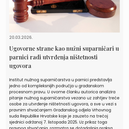
20.03.2026.
Ugovorne strane kao nužni suparničari u
parnici radi utvrđenja ništetnosti
ugovora
Institut nužnog suparničarstva u parnici predstavlja
jedno od kompleksnijih područja u građanskom
procesnom pravu. U ovome članku autorica analizira
pitanje nužnog suparničarstva vezano uz zahtjev treće
osobe za utvrđenje ništetnosti ugovora, a sve u vezi s
pravnim shvaćanjem Građanskog odjela Vrhovnog
suda Republike Hrvatske koje je zauzeto na trećoj
sjednici održanoj 7. listopada 2025. Uz prikaz toga
pravnog shvaćanja, razmatra se dotadašnja praksa