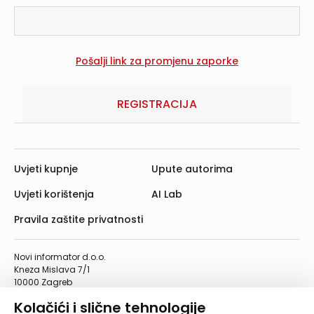
REGISTRACIJA
Uvjeti kupnje
Upute autorima
Uvjeti korištenja
AI Lab
Pravila zaštite privatnosti
Novi informator d.o.o.
Kneza Mislava 7/1
10000 Zagreb
Telefon: 01/4555-454
Kolačići i slične tehnologije
Telefaks: 01/4612-553