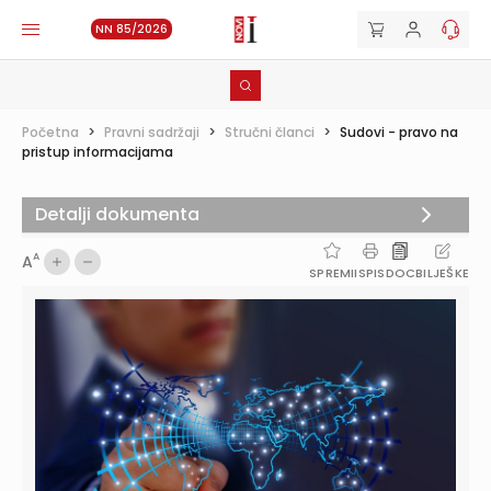
NN 85/2026
Početna
>
Pravni sadržaji
>
Stručni članci
>
Sudovi - pravo na
pristup informacijama
Detalji dokumenta
A
A
SPREMI
ISPIS
DOC
BILJEŠKE