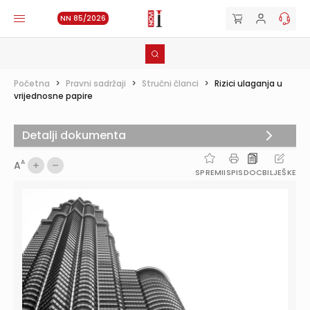
NN 85/2026
Početna
>
Pravni sadržaji
>
Stručni članci
>
Rizici ulaganja u
vrijednosne papire
Detalji dokumenta
A
A
SPREMI
ISPIS
DOC
BILJEŠKE