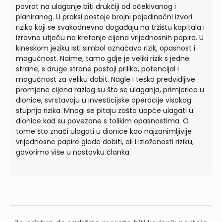
povrat na ulaganje biti drukčiji od očekivanog i
planiranog. U praksi postoje brojni pojedinačni izvori
rizika koji se svakodnevno događaju na tržištu kapitala i
izravno utječu na kretanje cijena vrijednosnih papira. U
kineskom jeziku isti simbol označava rizik, opasnost i
mogućnost. Naime, tamo gdje je veliki rizik s jedne
strane, s druge strane postoji prilika, potencijal i
mogućnost za veliku dobit. Nagle i teško predvidljive
promjene cijena razlog su što se ulaganja, primjerice u
dionice, svrstavaju u investicijske operacije visokog
stupnja rizika. Mnogi se pitaju zašto uopće ulagati u
dionice kad su povezane s tolikim opasnostima. O
tome što znači ulagati u dionice kao najzanimljivije
vrijednosne papire glede dobiti, ali i izloženosti riziku,
govorimo više u nastavku članka.