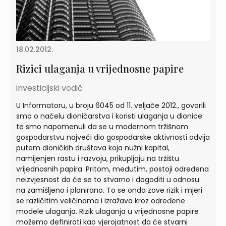
18.02.2012.
Rizici ulaganja u vrijednosne papire
investicijski vodič
U Informatoru, u broju 6045 od 11. veljače 2012., govorili
smo o načelu dioničarstva i koristi ulaganja u dionice
te smo napomenuli da se u modernom tržišnom
gospodarstvu najveći dio gospodarske aktivnosti odvija
putem dioničkih društava koja nužni kapital,
namijenjen rastu i razvoju, prikupljaju na tržištu
vrijednosnih papira. Pritom, međutim, postoji određena
neizvjesnost da će se to stvarno i dogoditi u odnosu
na zamišljeno i planirano. To se onda zove rizik i mjeri
se različitim veličinama i izražava kroz određene
modele ulaganja. Rizik ulaganja u vrijednosne papire
možemo definirati kao vjerojatnost da će stvarni