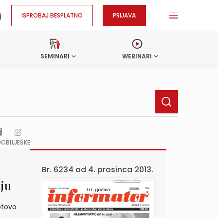
ISPROBAJ BESPLATNO
PRIJAVA
SEMINARI
WEBINARI
OC
BILJEŠKE
Br. 6234 od
4. prosinca 2013.
nju
otovo