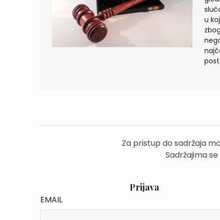
sluč
u ko
zbog
nega
najč
posto
Za pristup do sadržaja mo
Sadržajima se
Prijava
EMAIL