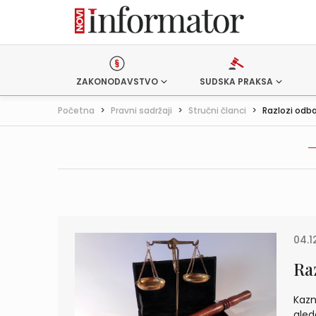
ZAKONODAVSTVO
SUDSKA PRAKSA
Početna
>
Pravni sadržaji
>
Stručni članci
>
Razlozi odba
04.1
Ra
Kazn
gled