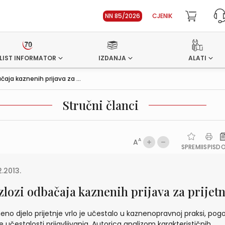
NN 85/2026
CJENIK
LIST INFORMATOR
IZDANJA
ALATI
čaja kaznenih prijava za ...
Stručni članci
A
A
SPREMI
ISPIS
D
2.2013.
zlozi odbačaja kaznenih prijava za prijet
eno djelo prijetnje vrlo je učestalo u kaznenopravnoj praksi, pog
e učestalosti prijavljivanja. Autorica analizom karakterističnih