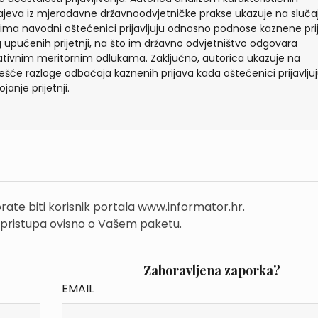
ajeva iz mjerodavne državnoodvjetničke prakse ukazuje na sluča
jima navodni oštećenici prijavljuju odnosno podnose kaznene pri
 upućenih prijetnji, na što im državno odvjetništvo odgovara
tivnim meritornim odlukama. Zaključno, autorica ukazuje na
ešće razloge odbačaja kaznenih prijava kada oštećenici prijavlju
janje prijetnji.
rate biti korisnik portala www.informator.hr.
 pristupa ovisno o Vašem paketu.
Zaboravljena zaporka?
EMAIL