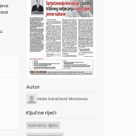
jeve
jave
ju
Autor
Alida Saračević Moslavac
Ključne riječi
kazneno djelo