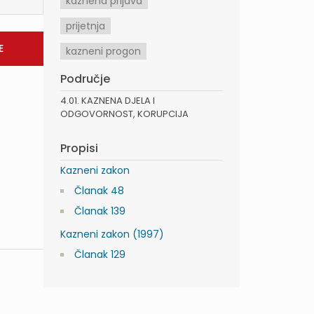
kaznena prijava
prijetnja
kazneni progon
Područje
4.01. KAZNENA DJELA I
ODGOVORNOST, KORUPCIJA
Propisi
Kazneni zakon
Članak 48
Članak 139
Kazneni zakon (1997)
Članak 129