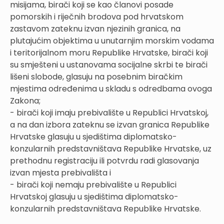
misijama, birači koji se kao članovi posade
pomorskih i riječnih brodova pod hrvatskom
zastavom zateknu izvan njezinih granica, na
plutajućim objektima u unutarnjim morskim vodama
i teritorijalnom moru Republike Hrvatske, birači koji
su smješteni u ustanovama socijalne skrbi te birači
lišeni slobode, glasuju na posebnim biračkim
mjestima određenima u skladu s odredbama ovoga
Zakona;
- birači koji imaju prebivalište u Republici Hrvatskoj,
a na dan izbora zateknu se izvan granica Republike
Hrvatske glasuju u sjedištima diplomatsko-
konzularnih predstavništava Republike Hrvatske, uz
prethodnu registraciju ili potvrdu radi glasovanja
izvan mjesta prebivališta i
- birači koji nemaju prebivalište u Republici
Hrvatskoj glasuju u sjedištima diplomatsko-
konzularnih predstavništava Republike Hrvatske.