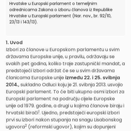
Hrvatske u Europski parlament o temeljnim
odrednicama Zakona o izboru članova iz Republike
Hrvatske u Europski parlament (Nar. nov., br. 92/10,
23/13 i 143/13).
1. Uvod
Izbori za članove u Europskom parlamentu u svim
državama Europske unije, u pravilu, održavaju se
svakih pet godina, koliko traje zastupnički mandat, a
predstojeći izbori održat će se u svim državama
članicama Europske unije
između 22. i 25. svibnja
2014.,
sukladno Odluci koju je 21. svibnja 2013. usvojio
Europski parlament. To će biti ukupno osmi izbori za
Europski parlament na području cijele Europske
unije od 1979. godine, a drugi u kojima članove biraju i
1
hrvatski birači
. Ujedno, predstojeći europski izbori
prvi su izbori nakon stupanja na snagu Lisabonskog
2
ugovora
(reformski ugovor), kojim su dopunjeni