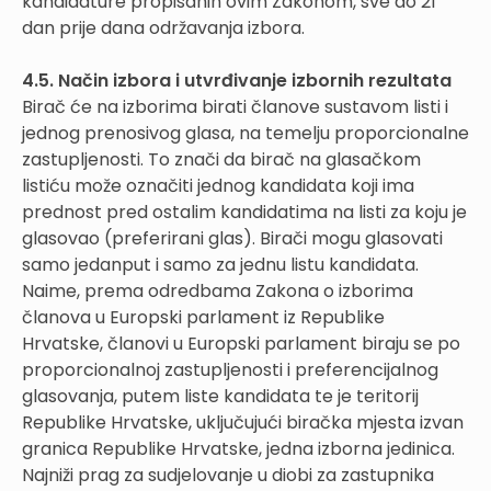
kandidature propisanih ovim Zakonom, sve do 21
dan prije dana održavanja izbora.
4.5. Način izbora i utvrđivanje izbornih rezultata
Birač će na izborima birati članove sustavom listi i
jednog prenosivog glasa, na temelju proporcionalne
zastupljenosti. To znači da birač na glasačkom
listiću može označiti jednog kandidata koji ima
prednost pred ostalim kandidatima na listi za koju je
glasovao (preferirani glas). Birači mogu glasovati
samo jedanput i samo za jednu listu kandidata.
Naime, prema odredbama Zakona o izborima
članova u Europski parlament iz Republike
Hrvatske, članovi u Europski parlament biraju se po
proporcionalnoj zastupljenosti i preferencijalnog
glasovanja, putem liste kandidata te je teritorij
Republike Hrvatske, uključujući biračka mjesta izvan
granica Republike Hrvatske, jedna izborna jedinica.
Najniži prag za sudjelovanje u diobi za zastupnika