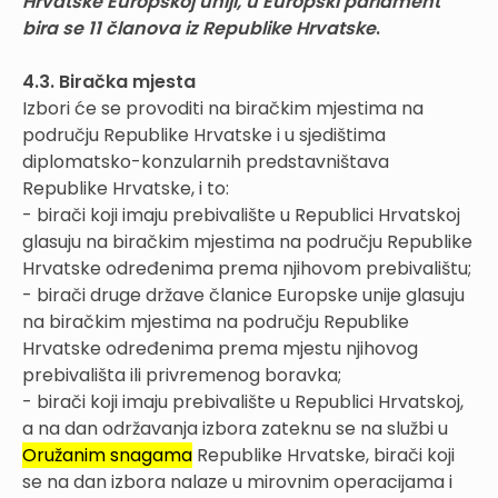
Hrvatske Europskoj uniji, u Europski parlament
bira se 11 članova iz Republike Hrvatske
.
4.3. Biračka mjesta
Izbori će se provoditi na biračkim mjestima na
području Republike Hrvatske i u sjedištima
diplomatsko-konzularnih predstavništava
Republike Hrvatske, i to:
- birači koji imaju prebivalište u Republici Hrvatskoj
glasuju na biračkim mjestima na području Republike
Hrvatske određenima prema njihovom prebivalištu;
- birači druge države članice Europske unije glasuju
na biračkim mjestima na području Republike
Hrvatske određenima prema mjestu njihovog
prebivališta ili privremenog boravka;
- birači koji imaju prebivalište u Republici Hrvatskoj,
a na dan održavanja izbora zateknu se na službi u
Oružanim snagama
Republike Hrvatske, birači koji
se na dan izbora nalaze u mirovnim operacijama i