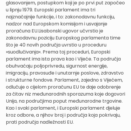
glasovanjem, postupkom koji je po prvi put započeo
u lipnju 1979. Europski parlament ima tri
najznačajnije funkcije, i to: zakonodavnu funkciju,
nadzor nad Europskom komisijom i usvajanje
proračuna EU.Lisabonski ugovor učvrstio je
zakonodavnu poziciju Europskog parlamenta time
što je 40 novih područja uvrstio u proceduru
»suodlučivanja«. Prema toj proceduri, Europski
parlament ima ista prava kao i Vijeće. Ta područja
obuhvaćaju poljoprivredu, sigurnost energije,
imigraciju, pravosuđe i unutarnje poslove, zdravstvo
i strukturne fondove. Parlament, zajedno s Vijećem,
odlučuje o cijelom proračunu EU te daje odobrenje
za čitav niz međunarodnih sporazuma koje dogovori
Unija, na područjima poput međunarodne trgovine.
Kao i svaki parlament, i Europski parlament djeluje
kroz odbore, a njihov broj i područja koja pokrivaju,
prati područja nadležnosti EU.