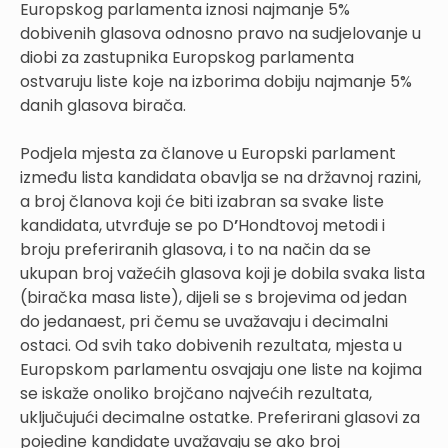
Europskog parlamenta iznosi najmanje 5%
dobivenih glasova odnosno pravo na sudjelovanje u
diobi za zastupnika Europskog parlamenta
ostvaruju liste koje na izborima dobiju najmanje 5%
danih glasova birača.
Podjela mjesta za članove u Europski parlament
između lista kandidata obavlja se na državnoj razini,
a broj članova koji će biti izabran sa svake liste
kandidata, utvrđuje se po D
’
Hondtovoj metodi i
broju preferiranih glasova, i to na način da se
ukupan broj važećih glasova koji je dobila svaka lista
(biračka masa liste), dijeli se s brojevima od jedan
do jedanaest, pri čemu se uvažavaju i decimalni
ostaci. Od svih tako dobivenih rezultata, mjesta u
Europskom parlamentu osvajaju one liste na kojima
se iskaže onoliko brojčano najvećih rezultata,
uključujući decimalne ostatke. Preferirani glasovi za
pojedine kandidate uvažavaju se ako broj