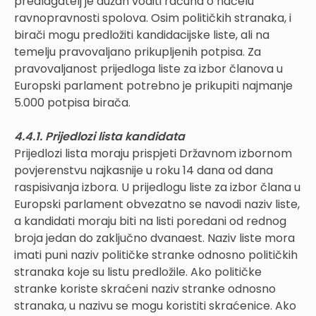
predlagatelj je dužan voditi računa o načelu
ravnopravnosti spolova. Osim političkih stranaka, i
birači mogu predložiti kandidacijske liste, ali na
temelju pravovaljano prikupljenih potpisa. Za
pravovaljanost prijedloga liste za izbor članova u
Europski parlament potrebno je prikupiti najmanje
5.000 potpisa birača.
4.4.1. Prijedlozi lista kandidata
Prijedlozi lista moraju prispjeti Državnom izbornom
povjerenstvu najkasnije u roku 14 dana od dana
raspisivanja izbora. U prijedlogu liste za izbor člana u
Europski parlament obvezatno se navodi naziv liste,
a kandidati moraju biti na listi poredani od rednog
broja jedan do zaključno dvanaest. Naziv liste mora
imati puni naziv političke stranke odnosno političkih
stranaka koje su listu predložile. Ako političke
stranke koriste skraćeni naziv stranke odnosno
stranaka, u nazivu se mogu koristiti skraćenice. Ako