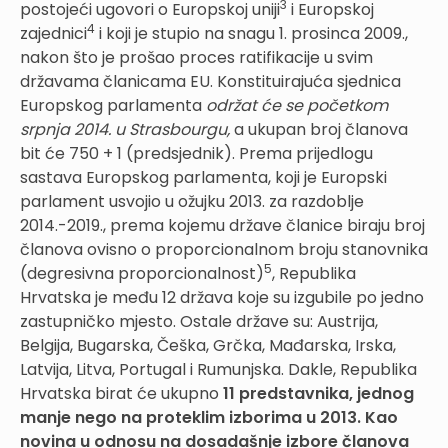
3
postojeći ugovori o Europskoj uniji
i Europskoj
4
zajednici
i koji je stupio na snagu 1. prosinca 2009.,
nakon što je prošao proces ratifikacije u svim
državama članicama EU. Konstituirajuća sjednica
Europskog parlamenta
održat će se početkom
srpnja 2014. u Strasbourgu,
a ukupan broj članova
bit će 750 + 1 (predsjednik). Prema prijedlogu
sastava Europskog parlamenta, koji je Europski
parlament usvojio u ožujku 2013. za razdoblje
2014.-2019., prema kojemu države članice biraju broj
članova ovisno o proporcionalnom broju stanovnika
5
(degresivna proporcionalnost)
, Republika
Hrvatska je među 12 država koje su izgubile po jedno
zastupničko mjesto. Ostale države su: Austrija,
Belgija, Bugarska, Češka, Grčka, Mađarska, Irska,
Latvija, Litva, Portugal i Rumunjska. Dakle, Republika
Hrvatska birat će ukupno
11 predstavnika, jednog
manje nego na proteklim izborima u 2013. Kao
novina u odnosu na
dosadašnje izbore članova