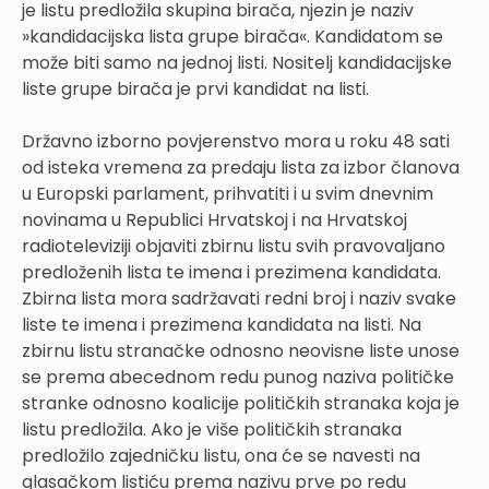
je listu predložila skupina birača, njezin je naziv
»kandidacijska lista grupe birača«. Kandidatom se
može biti samo na jednoj listi. Nositelj kandidacijske
liste grupe birača je prvi kandidat na listi.
Državno izborno povjerenstvo mora u roku 48 sati
od isteka vremena za predaju lista za izbor članova
u Europski parlament, prihvatiti i u svim dnevnim
novinama u Republici Hrvatskoj i na Hrvatskoj
radioteleviziji objaviti zbirnu listu svih pravovaljano
predloženih lista te imena i prezimena kandidata.
Zbirna lista mora sadržavati redni broj i naziv svake
liste te imena i prezimena kandidata na listi. Na
zbirnu listu stranačke odnosno neovisne liste unose
se prema abecednom redu punog naziva političke
stranke odnosno koalicije političkih stranaka koja je
listu predložila. Ako je više političkih stranaka
predložilo zajedničku listu, ona će se navesti na
glasačkom listiću prema nazivu prve po redu