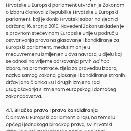
Hrvatske u Europski parlament utvrđen je Zakonom
o izboru članova iz Republike Hrvatske u Europski
parlament, koji je donio Hrvatski sabor na sjednici
održanoj 16. srpnja 2010. Navedeni Zakon usklađen je
s pravnom stečevinom Europske unije u području
ostvarivanja prava na glasovanje i kandidiranje za
Europski parlament, međutim on je u
međuvremenu izmijenjen u dva navrata, u dijelu koji
se odnosi na vrijeme održavanja prvih
ad hoc
izbora, na promatrače, tijela za provedbu izbora,
naziva samog Zakona, glasanje i kandidiranje stranih
državljana članica EU i drugih izmjena radi
usuglašavanja s izmjenom europskog i domaćeg
zakonodavstva.
4.1. Biračko pravo i pravo kandidiranja
Članove u Europski parlament biraju, na temelju
općeg i jednakoga biračkog prava, svi hrvatski