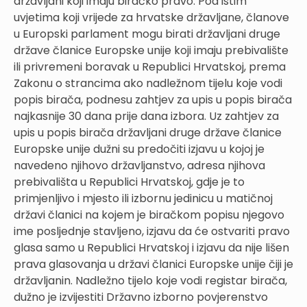
državljani koji imaju biračko pravo. Pod istim
uvjetima koji vrijede za hrvatske državljane, članove
u Europski parlament mogu birati državljani druge
države članice Europske unije koji imaju prebivalište
ili privremeni boravak u Republici Hrvatskoj, prema
Zakonu o strancima ako nadležnom tijelu koje vodi
popis birača, podnesu zahtjev za upis u popis birača
najkasnije 30 dana prije dana izbora. Uz zahtjev za
upis u popis birača državljani druge države članice
Europske unije dužni su predočiti izjavu u kojoj je
navedeno njihovo državljanstvo, adresa njihova
prebivališta u Republici Hrvatskoj, gdje je to
primjenljivo i mjesto ili izbornu jedinicu u matičnoj
državi članici na kojem je biračkom popisu njegovo
ime posljednje stavljeno, izjavu da će ostvariti pravo
glasa samo u Republici Hrvatskoj i izjavu da nije lišen
prava glasovanja u državi članici Europske unije čiji je
državljanin. Nadležno tijelo koje vodi registar birača,
dužno je izvijestiti Državno izborno povjerenstvo