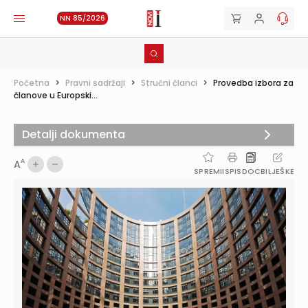
NN 85/2026
Početna
>
Pravni sadržaji
>
Stručni članci
>
Provedba izbora za
članove u Europski...
Detalji dokumenta
A
A
SPREMI
ISPIS
DOC
BILJEŠKE