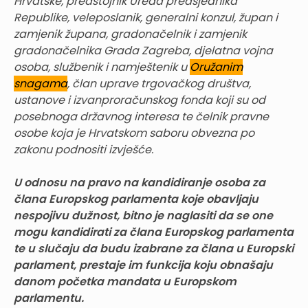
Hrvatske, predstojnik Ureda predsjednika
Republike, veleposlanik, generalni konzul, župan i
zamjenik župana, gradonačelnik i zamjenik
gradonačelnika Grada Zagreba, djelatna vojna
osoba, službenik i namještenik u
Oružanim
snagama
, član uprave trgovačkog društva,
ustanove i izvanproračunskog fonda koji su od
posebnoga državnog interesa te čelnik pravne
osobe koja je Hrvatskom saboru obvezna po
zakonu podnositi izvješće.
U odnosu na pravo na kandidiranje osoba za
člana Europskog parlamenta koje obavljaju
nespojivu dužnost, bitno je naglasiti da se one
mogu kandidirati za člana Europskog parlamenta
te u slučaju da budu izabrane za člana u Europski
parlament, prestaje im funkcija koju obnašaju
danom početka mandata u Europskom
parlamentu.