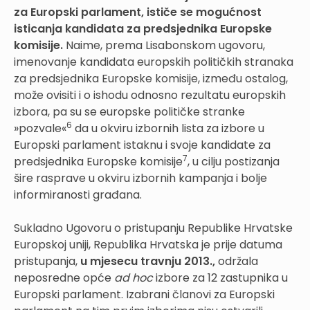
za Europski parlament, ističe se mogućnost
isticanja kandidata za predsjednika Europske
komisije.
Naime, prema Lisabonskom ugovoru,
imenovanje kandidata europskih političkih stranaka
za predsjednika Europske komisije, između ostalog,
može ovisiti i o ishodu odnosno rezultatu europskih
izbora, pa su se europske političke stranke
6
»pozvale«
da u okviru izbornih lista za izbore u
Europski parlament istaknu i svoje kandidate za
7
predsjednika Europske komisije
, u cilju postizanja
šire rasprave u okviru izbornih kampanja i bolje
informiranosti građana.
Sukladno Ugovoru o pristupanju Republike Hrvatske
Europskoj uniji, Republika Hrvatska je prije datuma
pristupanja,
u mjesecu travnju 2013.,
održala
neposredne opće
ad hoc
izbore za 12 zastupnika u
Europski parlament. Izabrani članovi za Europski