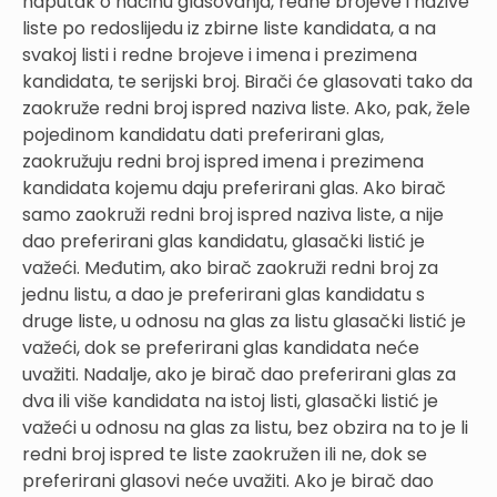
naputak o načinu glasovanja, redne brojeve i nazive
liste po redoslijedu iz zbirne liste kandidata, a na
svakoj listi i redne brojeve i imena i prezimena
kandidata, te serijski broj. Birači će glasovati tako da
zaokruže redni broj ispred naziva liste. Ako, pak, žele
pojedinom kandidatu dati preferirani glas,
zaokružuju redni broj ispred imena i prezimena
kandidata kojemu daju preferirani glas. Ako birač
samo zaokruži redni broj ispred naziva liste, a nije
dao preferirani glas kandidatu, glasački listić je
važeći. Međutim, ako birač zaokruži redni broj za
jednu listu, a dao je preferirani glas kandidatu s
druge liste, u odnosu na glas za listu glasački listić je
važeći, dok se preferirani glas kandidata neće
uvažiti. Nadalje, ako je birač dao preferirani glas za
dva ili više kandidata na istoj listi, glasački listić je
važeći u odnosu na glas za listu, bez obzira na to je li
redni broj ispred te liste zaokružen ili ne, dok se
preferirani glasovi neće uvažiti. Ako je birač dao