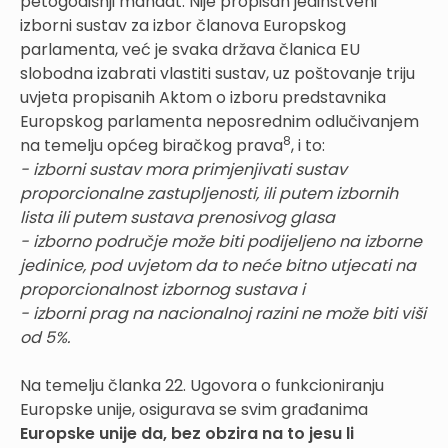
petogodišnji mandat. Nije propisan jedinstveni
izborni sustav za izbor članova Europskog
parlamenta, već je svaka država članica EU
slobodna izabrati vlastiti sustav, uz poštovanje triju
uvjeta propisanih Aktom o izboru predstavnika
Europskog parlamenta neposrednim odlučivanjem
8
na temelju općeg biračkog prava
, i to:
- izborni sustav mora primjenjivati sustav
proporcionalne zastupljenosti, ili putem izbornih
lista ili putem sustava prenosivog glasa
- izborno područje može biti podijeljeno na izborne
jedinice, pod uvjetom da to neće bitno utjecati na
proporcionalnost izbornog sustava i
- izborni prag na nacionalnoj razini ne može biti viši
od 5%.
Na temelju članka 22. Ugovora o funkcioniranju
Europske unije, osigurava se svim građanima
Europske unije da, bez obzira na to jesu li