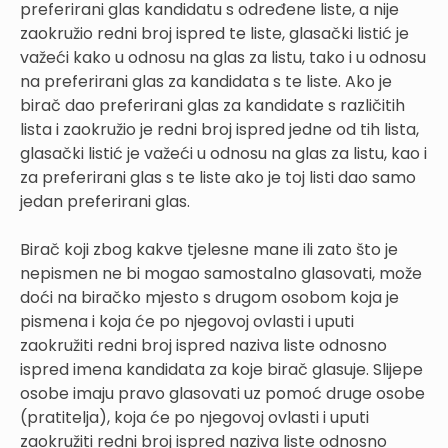
preferirani glas kandidatu s određene liste, a nije
zaokružio redni broj ispred te liste, glasački listić je
važeći kako u odnosu na glas za listu, tako i u odnosu
na preferirani glas za kandidata s te liste. Ako je
birač dao preferirani glas za kandidate s različitih
lista i zaokružio je redni broj ispred jedne od tih lista,
glasački listić je važeći u odnosu na glas za listu, kao i
za preferirani glas s te liste ako je toj listi dao samo
jedan preferirani glas.
Birač koji zbog kakve tjelesne mane ili zato što je
nepismen ne bi mogao samostalno glasovati, može
doći na biračko mjesto s drugom osobom koja je
pismena i koja će po njegovoj ovlasti i uputi
zaokružiti redni broj ispred naziva liste odnosno
ispred imena kandidata za koje birač glasuje. Slijepe
osobe imaju pravo glasovati uz pomoć druge osobe
(pratitelja), koja će po njegovoj ovlasti i uputi
zaokružiti redni broj ispred naziva liste odnosno