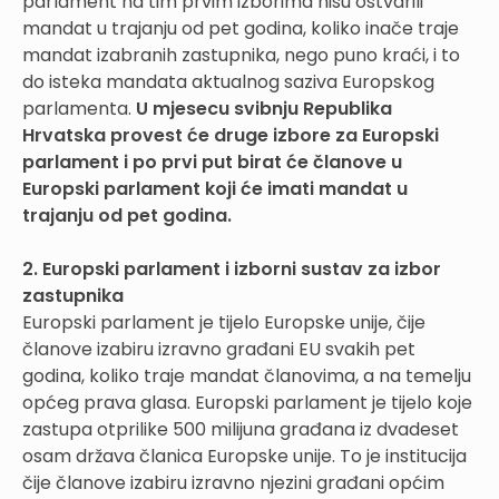
parlament na tim prvim izborima nisu ostvarili
mandat u trajanju od pet godina, koliko inače traje
mandat izabranih zastupnika, nego puno kraći, i to
do isteka mandata aktualnog saziva Europskog
parlamenta.
U mjesecu svibnju Republika
Hrvatska provest će druge izbore za Europski
parlament i po prvi put birat će članove u
Europski parlament koji će imati mandat u
trajanju od pet godina.
2. Europski parlament i izborni sustav za izbor
zastupnika
Europski parlament je tijelo Europske unije, čije
članove izabiru izravno građani EU svakih pet
godina, koliko traje mandat članovima, a na temelju
općeg prava glasa. Europski parlament je tijelo koje
zastupa otprilike 500 milijuna građana iz dvadeset
osam država članica Europske unije. To je institucija
čije članove izabiru izravno njezini građani općim