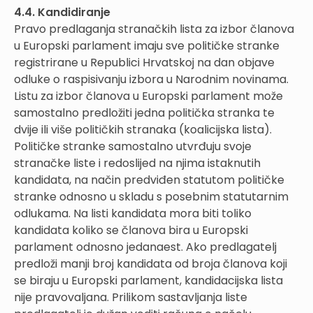
4.4. Kandidiranje
Pravo predlaganja stranačkih lista za izbor članova
u Europski parlament imaju sve političke stranke
registrirane u Republici Hrvatskoj na dan objave
odluke o raspisivanju izbora u Narodnim novinama.
Listu za izbor članova u Europski parlament može
samostalno predložiti jedna politička stranka te
dvije ili više političkih stranaka (koalicijska lista).
Političke stranke samostalno utvrđuju svoje
stranačke liste i redoslijed na njima istaknutih
kandidata, na način predviđen statutom političke
stranke odnosno u skladu s posebnim statutarnim
odlukama. Na listi kandidata mora biti toliko
kandidata koliko se članova bira u Europski
parlament odnosno jedanaest. Ako predlagatelj
predloži manji broj kandidata od broja članova koji
se biraju u Europski parlament, kandidacijska lista
nije pravovaljana. Prilikom sastavljanja liste