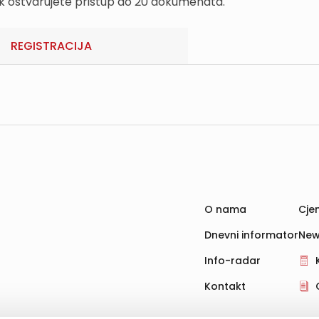
k ostvarujete pristup do 20 dokumenata.
REGISTRACIJA
O nama
Cjen
Dnevni informator
New
Info-radar
Kontakt