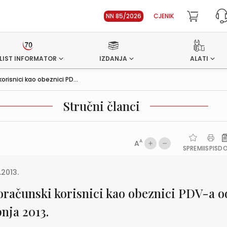
NN 85/2026
CJENIK
LIST INFORMATOR
IZDANJA
ALATI
orisnici kao obeznici PD...
Stručni članci
A
A
SPREMI
ISPIS
D
.2013.
oračunski korisnici kao obeznici PDV-a od
nja 2013.