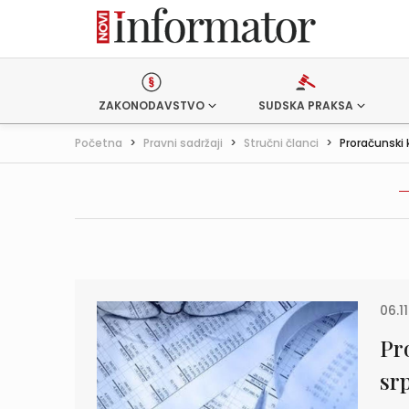
ZAKONODAVSTVO
SUDSKA PRAKSA
Početna
>
Pravni sadržaji
>
Stručni članci
>
Proračunski k
06.11
Pr
srp