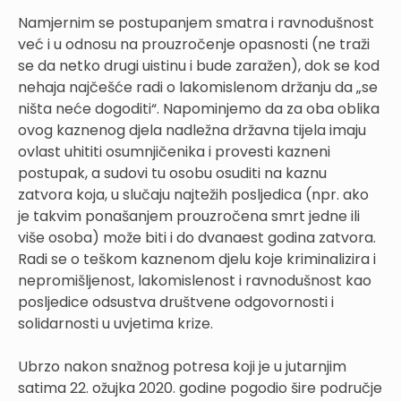
Namjernim se postupanjem smatra i ravnodušnost
već i u odnosu na prouzročenje opasnosti (ne traži
se da netko drugi uistinu i bude zaražen), dok se kod
nehaja najčešće radi o lakomislenom držanju da „se
ništa neće dogoditi“. Napominjemo da za oba oblika
ovog kaznenog djela nadležna državna tijela imaju
ovlast uhititi osumnjičenika i provesti kazneni
postupak, a sudovi tu osobu osuditi na kaznu
zatvora koja, u slučaju najtežih posljedica (npr. ako
je takvim ponašanjem prouzročena smrt jedne ili
više osoba) može biti i do dvanaest godina zatvora.
Radi se o teškom kaznenom djelu koje kriminalizira i
nepromišljenost, lakomislenost i ravnodušnost kao
posljedice odsustva društvene odgovornosti i
solidarnosti u uvjetima krize.
Ubrzo nakon snažnog potresa koji je u jutarnjim
satima 22. ožujka 2020. godine pogodio šire područje