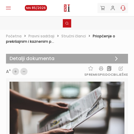
NN 85/2026
Početna
>
Pravni sadržaji
>
Stručni članci
>
Priopćenje o
prekršajnim i kaznenim p...
Detalji dokumenta
A
A
SPREMI
ISPIS
DOC
BILJEŠKE