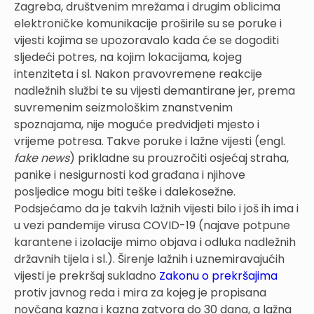
Zagreba, društvenim mrežama i drugim oblicima
elektroničke komunikacije proširile su se poruke i
vijesti kojima se upozoravalo kada će se dogoditi
sljedeći potres, na kojim lokacijama, kojeg
intenziteta i sl. Nakon pravovremene reakcije
nadležnih službi te su vijesti demantirane jer, prema
suvremenim seizmološkim znanstvenim
spoznajama, nije moguće predvidjeti mjesto i
vrijeme potresa. Takve poruke i lažne vijesti (engl.
fake news
) prikladne su prouzročiti osjećaj straha,
panike i nesigurnosti kod građana i njihove
posljedice mogu biti teške i dalekosežne.
Podsjećamo da je takvih lažnih vijesti bilo i još ih ima i
u vezi pandemije virusa COVID-19 (najave potpune
karantene i izolacije mimo objava i odluka nadležnih
državnih tijela i sl.). Širenje lažnih i uznemiravajućih
vijesti je prekršaj sukladno
Zakonu o prekršajima
protiv javnog reda i mira za kojeg je propisana
novčana kazna i kazna zatvora do 30 dana, a lažna