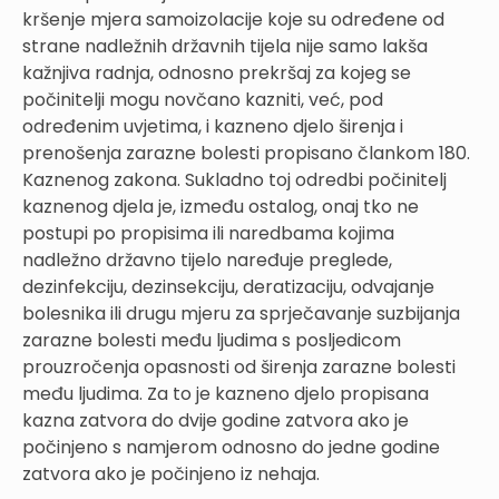
kršenje mjera samoizolacije koje su određene od
strane nadležnih državnih tijela nije samo lakša
kažnjiva radnja, odnosno prekršaj za kojeg se
počinitelji mogu novčano kazniti, već, pod
određenim uvjetima, i kazneno djelo širenja i
prenošenja zarazne bolesti propisano člankom 180.
Kaznenog zakona. Sukladno toj odredbi počinitelj
kaznenog djela je, između ostalog, onaj tko ne
postupi po propisima ili naredbama kojima
nadležno državno tijelo naređuje preglede,
dezinfekciju, dezinsekciju, deratizaciju, odvajanje
bolesnika ili drugu mjeru za sprječavanje suzbijanja
zarazne bolesti među ljudima s posljedicom
prouzročenja opasnosti od širenja zarazne bolesti
među ljudima. Za to je kazneno djelo propisana
kazna zatvora do dvije godine zatvora ako je
počinjeno s namjerom odnosno do jedne godine
zatvora ako je počinjeno iz nehaja.