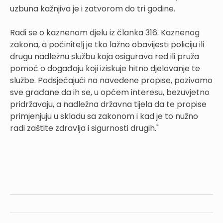
uzbuna kažnjiva je i zatvorom do tri godine.
Radi se o kaznenom djelu iz članka 316. Kaznenog
zakona, a počinitelj je tko lažno obavijesti policiju ili
drugu nadležnu službu koja osigurava red ili pruža
pomoć o događaju koji iziskuje hitno djelovanje te
službe. Podsjećajući na navedene propise, pozivamo
sve građane da ih se, u općem interesu, bezuvjetno
pridržavaju, a nadležna državna tijela da te propise
primjenjuju u skladu sa zakonom i kad je to nužno
radi zaštite zdravlja i sigurnosti drugih."