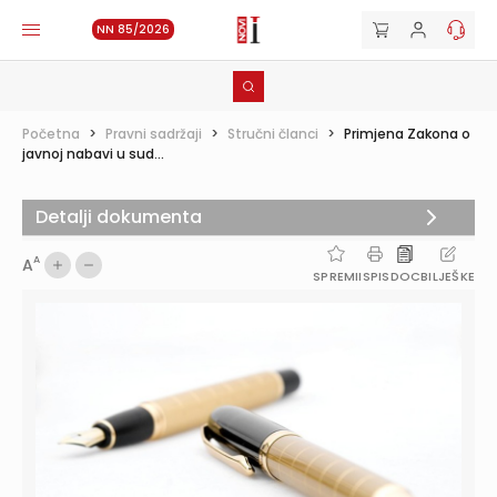
NN 85/2026
Početna
>
Pravni sadržaji
>
Stručni članci
>
Primjena Zakona o
javnoj nabavi u sud...
Detalji dokumenta
A
A
SPREMI
ISPIS
DOC
BILJEŠKE