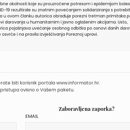
bne okolnosti koje su prouzročene potresom i epidemijom boles
D-19 rezultirale su znatnim povećanjem solidariziranja s potrebi
a u ovom članku autorica obrađuje porezni tretman primitaka p
vi darovanja u humanitarnim i javno oglašenim akcijama. Usto,
rica pojašnjava uvećanje osobnog odbitka po osnovi danih daro
e osvrće i na pravila izvješćivanja Poreznoj upravi.
rate biti korisnik portala www.informator.hr.
 pristupa ovisno o Vašem paketu.
Zaboravljena zaporka?
EMAIL