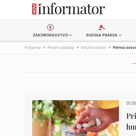
ZAKONODAVSTVO
SUDSKA PRAKSA
Početna
>
Pravni sadržaji
>
Stručni članci
>
Primici ostv
31.0
Pr
hu