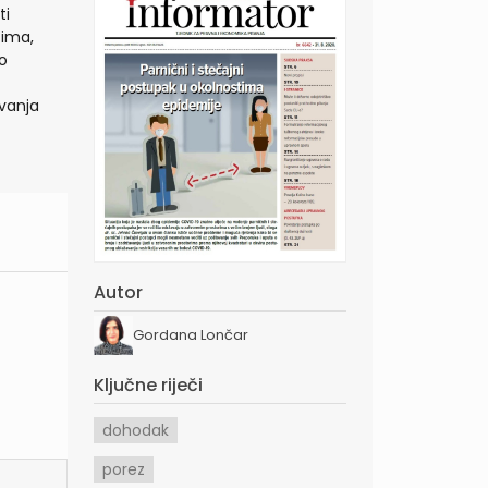
ti
tima,
o
vanja
Autor
Gordana Lončar
Ključne riječi
dohodak
porez