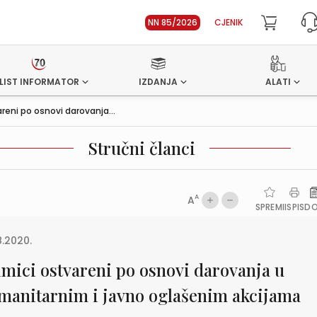
NN 85/2026
CJENIK
LIST INFORMATOR
IZDANJA
ALATI
areni po osnovi darovanja...
Stručni članci
A
A
SPREMI
ISPIS
D
8.2020.
imici ostvareni po osnovi darovanja u
manitarnim i javno oglašenim akcijama