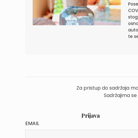
Pose
COVI
stog
osno
auto
te s
Za pristup do sadržaja mo
Sadržajima se
Prijava
EMAIL