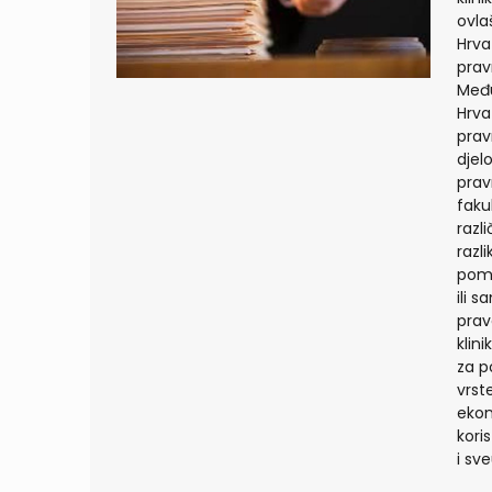
ovla
Hrva
prav
Među
Hrva
prav
djel
prav
faku
razl
razl
pomo
ili 
prav
klin
za p
vrst
ekon
koris
i sv