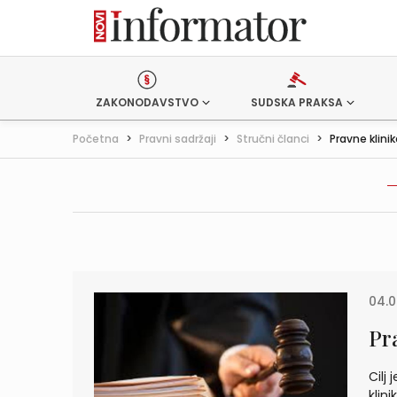
ZAKONODAVSTVO
SUDSKA PRAKSA
Početna
>
Pravni sadržaji
>
Stručni članci
>
Pravne klini
04.0
Pr
Cilj 
klin