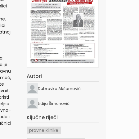
lici
ne.
ici
atnoj
na
a je
pravnu
Autori
omoć,
te
Dubravka Akšamović
avnih
risti
Lidija Šimunović
eljne
ravno-
ada i
Ključne riječi
ačnici
pravne klinike