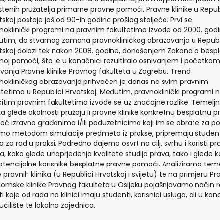
štenih pružatelja primarne pravne pomoći. Pravne klinike u Repub
tskoj postoje još od 90-ih godina prošlog stoljeća. Prvi se
noklinički programi na pravnim fakultetima izvode od 2000. godi
tim, do stvarnog zamaha pravnokliničkog obrazovanja u Republ
tskoj dolazi tek nakon 2008. godine, donošenjem Zakona o bespl
noj pomoći, što je u konačnici rezultiralo osnivanjem i početkom
ovanja Pravne klinike Pravnog fakulteta u Zagrebu. Trend
nokliničkog obrazovanja prihvaćen je danas na svim pravnim
ltetima u Republici Hrvatskoj. Međutim, pravnoklinički programi 
ičitim pravnim fakultetima izvode se uz značajne razlike. Temeljn
ika glede okolnosti pružaju li pravne klinike konkretnu besplatnu 
ć izravno građanima i/ili poduzetnicima koji im se obrate za p
samo metodom simulacije predmeta iz prakse, pripremaju studen
a za rad u praksi. Podredno dajemo osvrt na cilj, svrhu i koristi pr
ika, kako glede unaprjeđenja kvalitete studija prava, tako i glede ko
otencijalne korisnike besplatne pravne pomoći. Analiziramo tem
e pravnih klinika (u Republici Hrvatskoj i svijetu) te na primjeru P
omske klinike Pravnog fakulteta u Osijeku pojašnjavamo način r
ti koje od rada na klinici imaju studenti, korisnici usluga, ali u kon
eučilište te lokalna zajednica.