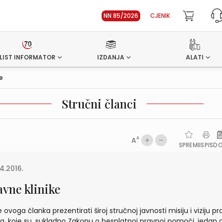
NN 85/2026
CJENIK
LIST INFORMATOR
IZDANJA
ALATI
ke
Stručni članci
A
A
SPREMI
ISPIS
D
4.2016.
avne klinike
je ovoga članka prezentirati široj stručnoj javnosti misiju i viziju p
ika, koje su, sukladno Zakonu o besplatnoj pravnoj pomoći, jedan 