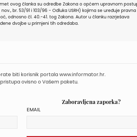
met ovog članka su odredbe Zakona o općem upravnom postu
. nov., br. 53/91 i 103/96 - Odluka USRH) kojima se uređuje pravna
ć, odnosno čl. 40.-41. tog Zakona. Autor u članku razrješava
đene dvojbe u primjeni tih odredaba.
rate biti korisnik portala www.informator.hr.
 pristupa ovisno o Vašem paketu.
Zaboravljena zaporka?
EMAIL