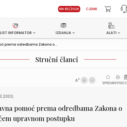
NN 85/2026
CJENIK
LIST INFORMATOR
IZDANJA
ALATI
oć prema odredbama Zakona o...
Stručni članci
A
A
SPREMI
ISPIS
D
3.2003.
avna pomoć prema odredbama Zakona o
ćem upravnom postupku