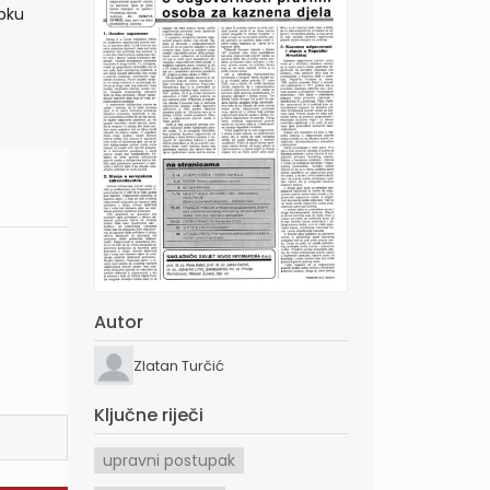
pku
Autor
Zlatan Turčić
Ključne riječi
upravni postupak