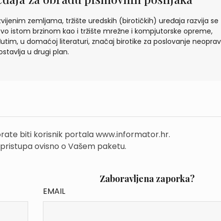
zvijenim zemljama, tržište uredskih (birotičkih) uređaja razvija se
vo istom brzinom kao i tržište mrežne i kompjutorske opreme,
tim, u domaćoj literaturi, značaj birotike za poslovanje neopra
ostavlja u drugi plan.
rate biti korisnik portala www.informator.hr.
 pristupa ovisno o Vašem paketu.
Zaboravljena zaporka?
EMAIL