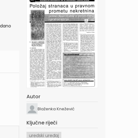
vdano
Autor
Blaženka Knežević
Ključne riječi
uredski uređaj