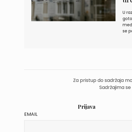
U ra
goto
među
se p
Za pristup do sadržaja mo
Sadržajima se
Prijava
EMAIL