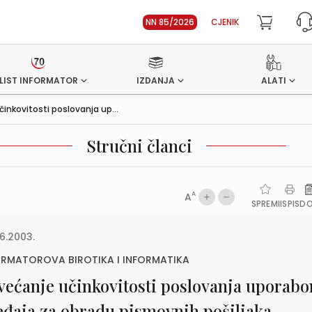
NN 85/2026
CJENIK
LIST INFORMATOR
IZDANJA
ALATI
inkovitosti poslovanja up...
Stručni članci
A
A
SPREMI
ISPIS
D
6.2003.
ORMATOROVA BIROTIKA I INFORMATIKA
većanje učinkovitosti poslovanja uporab
eđaja za obradu pismovnih pošiljaka