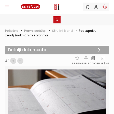
NN 85/2026
Početna
>
Pravni sadržaji
>
Stručni članci
>
Postupak u
zemljišnoknjižnim stvarima
Detalji dokumenta
A
A
SPREMI
ISPIS
DOC
BILJEŠKE