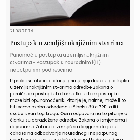
21.08.2004.
Postupak u zemljišnoknjižnim stvarima
Punomoć u postupku u zemljišnoknjižnim
stvarima • Postupak s neurednim i(ili)
nepotpunim podnescima
U praksi se otvorilo pitanje primjenjuju li se i u postupku
u zemljišnoknjižnim stvarima odredbe Zakona o
parničnom postupku1 o tome tko u tom postupku
može biti opunomoćenik. Pitanje je, naime, može li to
biti samo osoba određena u članku 89.a ZPP-a ili i
osoba izvan tog kruga. Osim odgovora na to pitanje u
članku su obrazložene odredbe Zakona o izmjenama i
dopunama Zakona o zemljišnim knjigama koje se
odnose na odbacivanje neurednog i nepotpunog
prijedloga za upis u zemljišne knjige. Ujedno se daje i