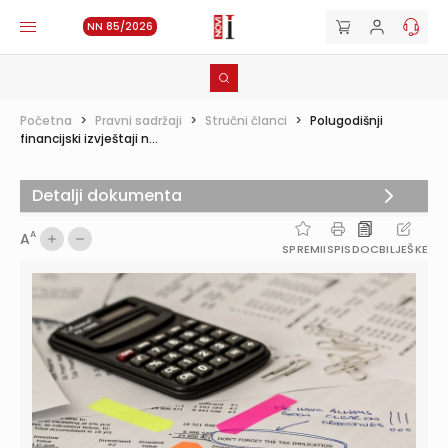
NN 85/2026
Početna
>
Pravni sadržaji
>
Stručni članci
>
Polugodišnji
financijski izvještaji n...
Detalji dokumenta
A
A
SPREMI
ISPIS
DOC
BILJEŠKE