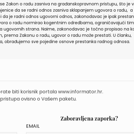
 se Zakon o radu zasniva na građanskopravnom pristupu, što je vi
injenice da se radni odnos zasniva sklapanjem ugovora o radu, a
i da je radni odnos ugovorni odnos, zakonodavac je ipak presta
ora o radu normirao kogentnim odredbama, ograničavajući ti
a ugovornih strana. Naime, zakonodavac je točno propisao na ko
n, prema Zakonu o radu, ugovor o radu može prestati. U članku,
a, obrađujemo sve pojedine osnove prestanka radnog odnosa.
rate biti korisnik portala www.informator.hr.
 pristupa ovisno o Vašem paketu.
Zaboravljena zaporka?
EMAIL