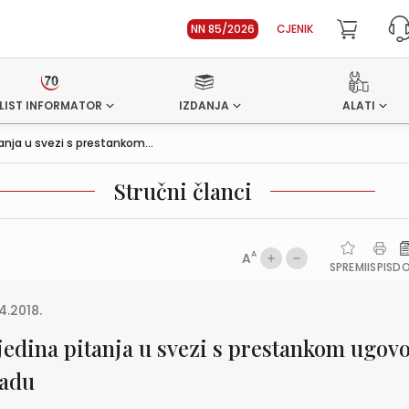
NN 85/2026
CJENIK
LIST INFORMATOR
IZDANJA
ALATI
anja u svezi s prestankom...
Stručni članci
A
A
SPREMI
ISPIS
D
4.2018.
jedina pitanja u svezi s prestankom ugov
radu