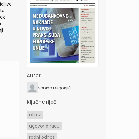
dljivo
 to
nak
me
ji
Autor
Sabina Dugonjić
Ključne riječi
otkaz
ugovor o radu
radni odnos