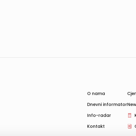
O nama
Cjen
Dnevni informator
New
Info-radar
Kontakt