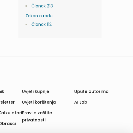
Članak 213
Zakon o radu
Članak 112
ik
Uvjeti kupnje
Upute autorima
sletter
Uvjeti korištenja
AI Lab
Kalkulatori
Pravila zaštite
privatnosti
Obrasci