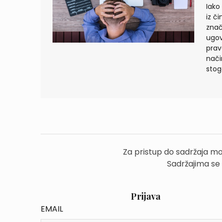
Iako
iz č
znač
ugov
prav
nači
stog
Za pristup do sadržaja mo
Sadržajima se
Prijava
EMAIL