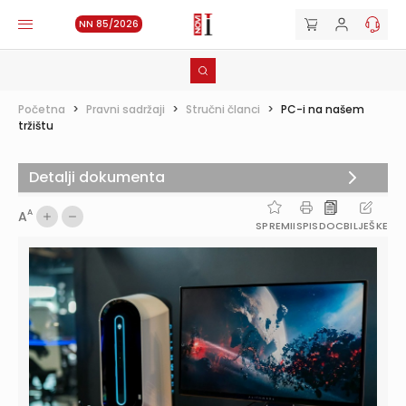
NN 85/2026
Početna
>
Pravni sadržaji
>
Stručni članci
>
PC-i na našem
tržištu
Detalji dokumenta
A
A
SPREMI
ISPIS
DOC
BILJEŠKE