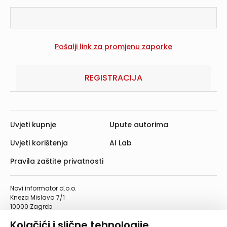
REGISTRACIJA
Uvjeti kupnje
Upute autorima
Uvjeti korištenja
AI Lab
Pravila zaštite privatnosti
Novi informator d.o.o.
Kneza Mislava 7/1
10000 Zagreb
Telefon: 01/4555-454
Kolačići i slične tehnologije
Telefaks: 01/4612-553