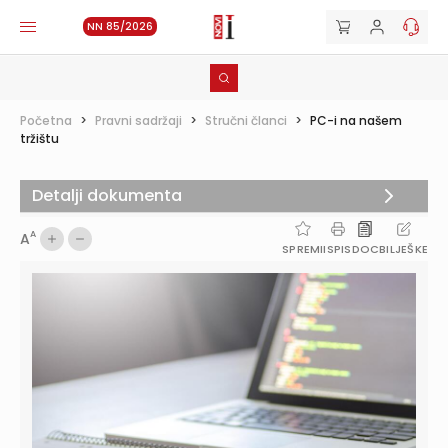
NN 85/2026
Početna
>
Pravni sadržaji
>
Stručni članci
>
PC-i na našem
tržištu
Detalji dokumenta
A
A
SPREMI
ISPIS
DOC
BILJEŠKE