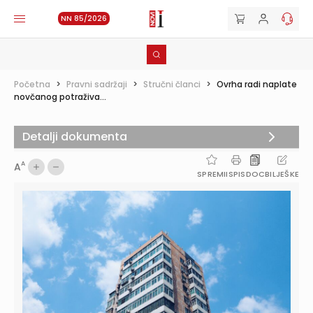
NN 85/2026
Početna
>
Pravni sadržaji
>
Stručni članci
>
Ovrha radi naplate
novčanog potraživa...
Detalji dokumenta
A
A
SPREMI
ISPIS
DOC
BILJEŠKE