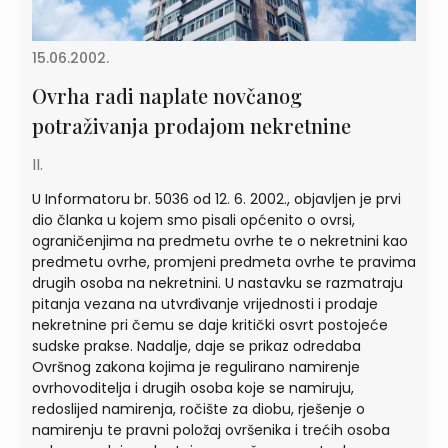
15.06.2002.
Ovrha radi naplate novčanog
potraživanja prodajom nekretnine
II.
U Informatoru br. 5036 od 12. 6. 2002., objavljen je prvi
dio članka u kojem smo pisali općenito o ovrsi,
ograničenjima na predmetu ovrhe te o nekretnini kao
predmetu ovrhe, promjeni predmeta ovrhe te pravima
drugih osoba na nekretnini. U nastavku se razmatraju
pitanja vezana na utvrđivanje vrijednosti i prodaje
nekretnine pri čemu se daje kritički osvrt postojeće
sudske prakse. Nadalje, daje se prikaz odredaba
Ovršnog zakona kojima je regulirano namirenje
ovrhovoditelja i drugih osoba koje se namiruju,
redoslijed namirenja, ročište za diobu, rješenje o
namirenju te pravni položaj ovršenika i trećih osoba