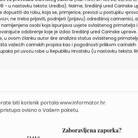
8 - u nastavku teksta: Uredba). Naime, Središnji ured Carinske 
 dopustiti da robu, koja se, primjerice, prevozi u postupku »prov
oz«, ne treba prijaviti, podnijeti (prijavu) odredišnoj carinarnici, a
 namijenjena osobi koja ispunjava uvjete ovlaštenog primatelja 
varajuće odobrenje koje je izdao Središnji ured Carinske uprave.
e, u ovom članku autor šire analizira status ovlaštenog primatelj
išta važećih carinskih propisa kao i pogodnosti prilikom carinskih
upaka pri uvozu robe u Republiku Hrvatsku (u nastavku teksta: RH
rate biti korisnik portala www.informator.hr.
 pristupa ovisno o Vašem paketu.
Zaboravljena zaporka?