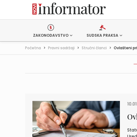
ZAKONODAVSTVO
SUDSKA PRAKSA
Početna
>
Pravni sadržaji
>
Stručni članci
>
Ovlašteni p
10.0
Ov
Stat
Ured