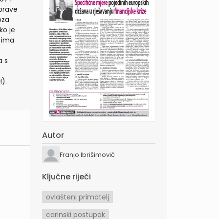
uprave
oza
ko je
i ima
a s
).
Autor
Franjo Ibrišimović
Ključne riječi
ovlašteni primatelj
carinski postupak