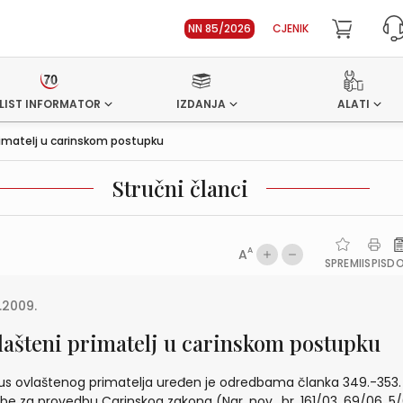
NN 85/2026
CJENIK
LIST INFORMATOR
IZDANJA
ALATI
rimatelj u carinskom postupku
Stručni članci
A
A
SPREMI
ISPIS
D
1.2009.
lašteni primatelj u carinskom postupku
us ovlaštenog primatelja uređen je odredbama članka 349.-353.
be za provedbu Carinskog zakona (Nar. nov., br. 161/03, 69/06, 5/