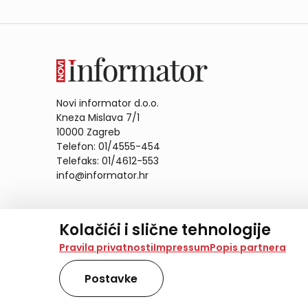
Novi informator d.o.o.
Kneza Mislava 7/1
10000 Zagreb
Telefon: 01/4555-454
Telefaks: 01/4612-553
info@informator.hr
PRATITE NAS:
Kolačići i slične tehnologije
Na našoj web stranici koristimo kolačiće i slične te
Pravila privatnosti
Impressum
Popis partnera
analiziramo promet na stranici te prikazujemo sadržaje
također koriste ove tehnologije.
Postavke
Odabirom opcije „Samo nužno“ prihvaćate samo one ko
obradu svih kolačića potrebnih za analitiku i marke