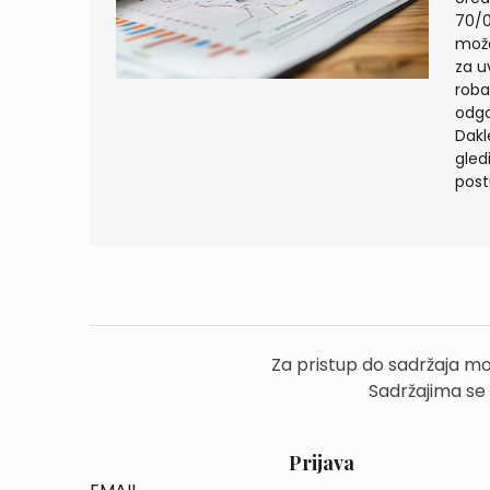
70/0
može
za uv
roba
odgo
Dakl
gled
post
Za pristup do sadržaja mo
Sadržajima se
Prijava