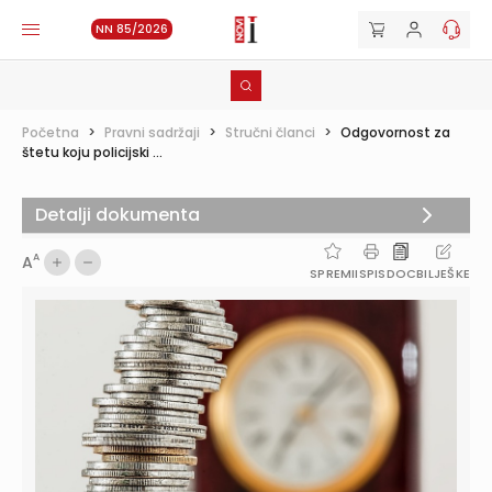
NN 85/2026
Početna
>
Pravni sadržaji
>
Stručni članci
>
Odgovornost za
štetu koju policijski ...
Detalji dokumenta
A
A
SPREMI
ISPIS
DOC
BILJEŠKE