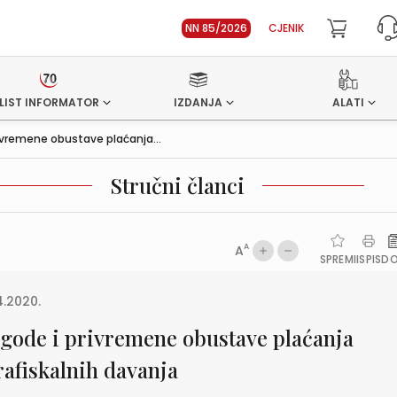
NN 85/2026
CJENIK
LIST INFORMATOR
IZDANJA
ALATI
ivremene obustave plaćanja...
Stručni članci
A
A
SPREMI
ISPIS
D
4.2020.
gode i privremene obustave plaćanja
rafiskalnih davanja