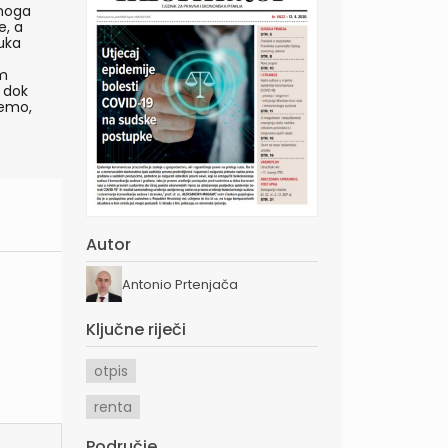
mnoga
e, a
uka
om
 dok
šemo,
Autor
Antonio Prtenjača
Ključne riječi
otpis
renta
Područje