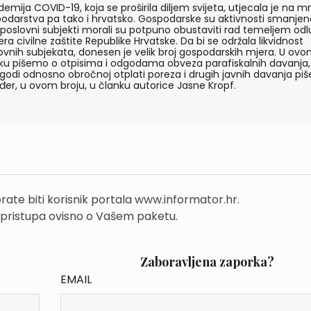
emija COVID-19, koja se proširila diljem svijeta, utjecala je na 
odarstva pa tako i hrvatsko. Gospodarske su aktivnosti smanjen
 poslovni subjekti morali su potpuno obustaviti rad temeljem odl
era civilne zaštite Republike Hrvatske. Da bi se održala likvidnost
ovnih subjekata, donesen je velik broj gospodarskih mjera. U ov
ku pišemo o otpisima i odgodama obveza parafiskalnih davanja,
godi odnosno obročnoj otplati poreza i drugih javnih davanja pi
đer, u ovom broju, u članku autorice Jasne Kropf.
rate biti korisnik portala www.informator.hr.
 pristupa ovisno o Vašem paketu.
Zaboravljena zaporka?
EMAIL