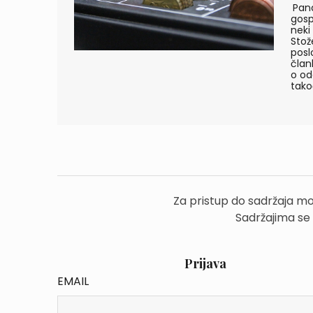
Pand
gosp
neki
Stož
posl
član
o od
tako
Za pristup do sadržaja mo
Sadržajima se
Prijava
EMAIL