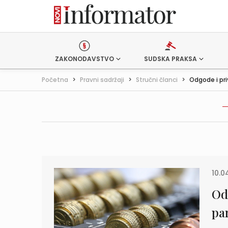
ZAKONODAVSTVO
SUDSKA PRAKSA
Početna
>
Pravni sadržaji
>
Stručni članci
>
Odgode i pr
10.0
Od
pa