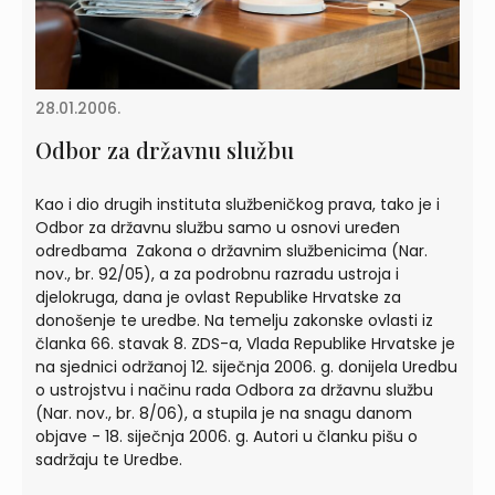
28.01.2006.
Odbor za državnu službu
Kao i dio drugih instituta službeničkog prava, tako je i
Odbor za državnu službu samo u osnovi uređen
odredbama Zakona o državnim službenicima (Nar.
nov., br. 92/05), a za podrobnu razradu ustroja i
djelokruga, dana je ovlast Republike Hrvatske za
donošenje te uredbe. Na temelju zakonske ovlasti iz
članka 66. stavak 8. ZDS-a, Vlada Republike Hrvatske je
na sjednici održanoj 12. siječnja 2006. g. donijela Uredbu
o ustrojstvu i načinu rada Odbora za državnu službu
(Nar. nov., br. 8/06), a stupila je na snagu danom
objave - 18. siječnja 2006. g. Autori u članku pišu o
sadržaju te Uredbe.