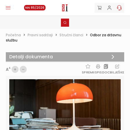
NN 85/2026
Početna
>
Pravni sadržaji
>
Stručni članci
>
Odbor za državnu
službu
Detalji dokumenta
A
A
SPREMI
ISPIS
DOC
BILJEŠKE