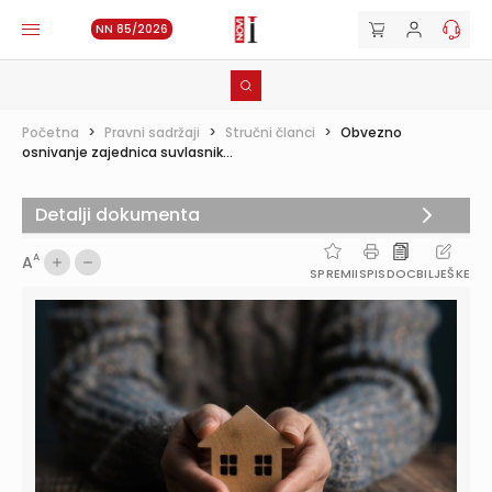
NN 85/2026
Početna
>
Pravni sadržaji
>
Stručni članci
>
Obvezno
osnivanje zajednica suvlasnik...
Detalji dokumenta
A
A
SPREMI
ISPIS
DOC
BILJEŠKE