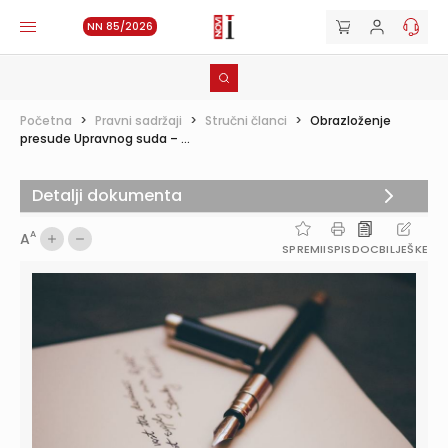
NN 85/2026
Početna
>
Pravni sadržaji
>
Stručni članci
>
Obrazloženje
presude Upravnog suda – ...
Detalji dokumenta
A
A
SPREMI
ISPIS
DOC
BILJEŠKE