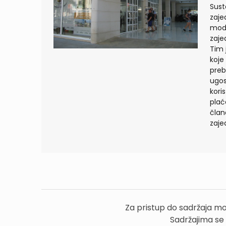
Sust
zaje
mode
zaje
Tim 
koje
preb
ugos
kori
plać
član
zaje
Za pristup do sadržaja mo
Sadržajima se