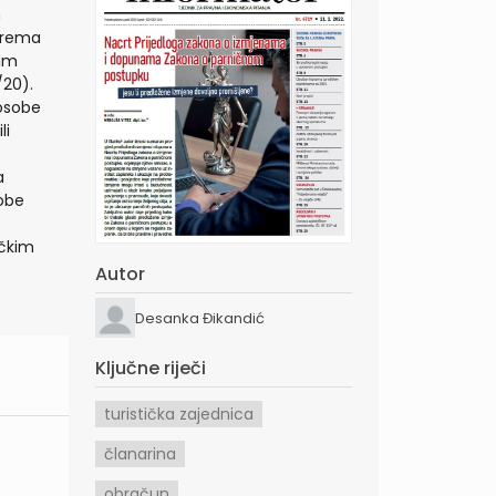
h
 prema
kim
/20).
 osobe
li
a
sobe
ičkim
Autor
Desanka Đikandić
Ključne riječi
turistička zajednica
članarina
obračun