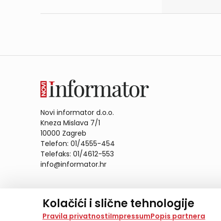
Novi informator d.o.o.
Kneza Mislava 7/1
10000 Zagreb
Telefon: 01/4555-454
Telefaks: 01/4612-553
info@informator.hr
PRATITE NAS:
Kolačići i slične tehnologije
Na našoj web stranici koristimo kolačiće i slične te
Pravila privatnosti
Impressum
Popis partnera