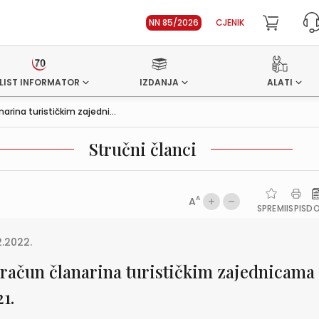
NN 85/2026
CJENIK
LIST INFORMATOR
IZDANJA
ALATI
arina turističkim zajedni...
Stručni članci
A
A
SPREMI
ISPIS
D
2.2022.
račun članarina turističkim zajednicama
1.