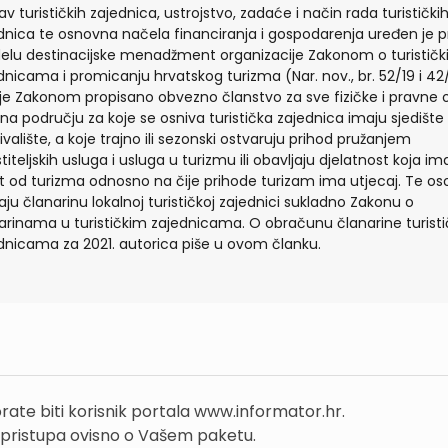
av turističkih zajednica, ustrojstvo, zadaće i način rada turistički
dnica te osnovna načela financiranja i gospodarenja uređen je
lu destinacijske menadžment organizacije Zakonom o turistič
dnicama i promicanju hrvatskog turizma (Nar. nov., br. 52/19 i 42
je Zakonom propisano obvezno članstvo za sve fizičke i pravne
 na području za koje se osniva turistička zajednica imaju sjedište i
ivalište, a koje trajno ili sezonski ostvaruju prihod pružanjem
titeljskih usluga i usluga u turizmu ili obavljaju djelatnost koja im
st od turizma odnosno na čije prihode turizam ima utjecaj. Te o
aju članarinu lokalnoj turističkoj zajednici sukladno Zakonu o
arinama u turističkim zajednicama. O obračunu članarine turist
dnicama za 2021. autorica piše u ovom članku.
rate biti korisnik portala www.informator.hr.
 pristupa ovisno o Vašem paketu.