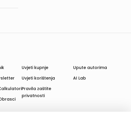
ik
Uvjeti kupnje
Upute autorima
sletter
Uvjeti korištenja
AI Lab
Kalkulatori
Pravila zaštite
privatnosti
Obrasci
aju. Time poboljšavamo korisničko iskustvo,