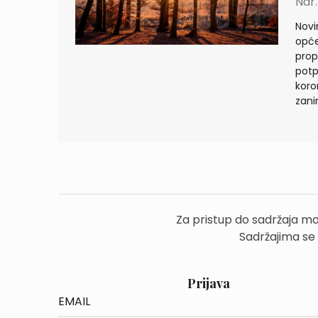
Nar.
Novi
opće
prop
potp
koro
zani
Za pristup do sadržaja mo
Sadržajima se
Prijava
EMAIL