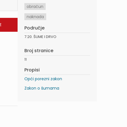
obračun
naknada
Područje
7.20. ŠUME I DRVO
Broj stranice
11
Propisi
Opći porezni zakon
Zakon o šumama