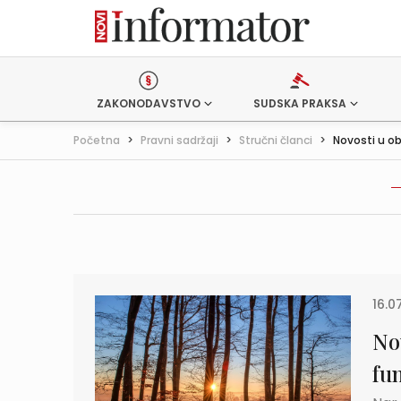
ZAKONODAVSTVO
SUDSKA PRAKSA
Početna
>
Pravni sadržaji
>
Stručni članci
>
Novosti u o
16.0
No
fu