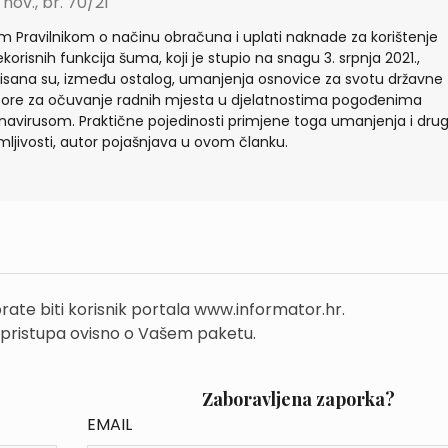
 nov., br. 70/21
m Pravilnikom o načinu obračuna i uplati naknade za korištenje
korisnih funkcija šuma, koji je stupio na snagu 3. srpnja 2021.,
isana su, između ostalog, umanjenja osnovice za svotu državne
ore za očuvanje radnih mjesta u djelatnostima pogođenima
navirusom. Praktične pojedinosti primjene toga umanjenja i dru
mljivosti, autor pojašnjava u ovom članku.
rate biti korisnik portala www.informator.hr.
 pristupa ovisno o Vašem paketu.
Zaboravljena zaporka?
EMAIL