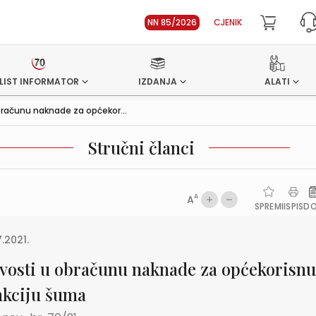
NN 85/2026
CJENIK
LIST INFORMATOR
IZDANJA
ALATI
bračunu naknade za općekor...
Stručni članci
A
A
SPREMI
ISPIS
D
7.2021.
vosti u obračunu naknade za općekorisnu
nkciju šuma