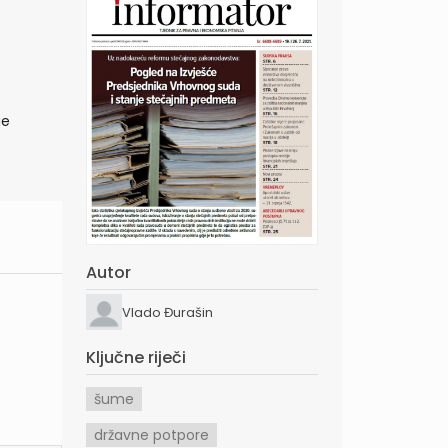
ge
Autor
Vlado Đurašin
Ključne riječi
šume
državne potpore