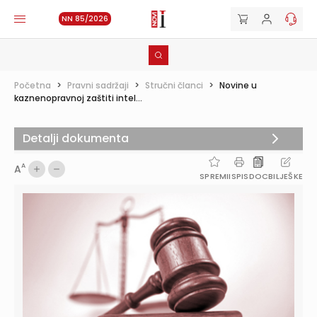
NN 85/2026
Početna
>
Pravni sadržaji
>
Stručni članci
>
Novine u
kaznenopravnoj zaštiti intel...
Detalji dokumenta
A
A
SPREMI
ISPIS
DOC
BILJEŠKE