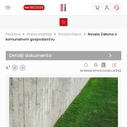
NN 85/2026
Početna
>
Pravni sadržaji
>
Stručni članci
>
Novela Zakona o
komunalnom gospodarstvu
Detalji dokumenta
A
A
SPREMI
ISPIS
DOC
BILJEŠKE