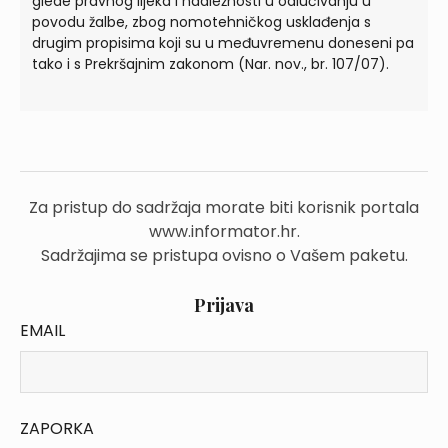
glede pravnog lijeka i nadležnosti u odlučivanju u
povodu žalbe, zbog nomotehničkog usklađenja s
drugim propisima koji su u međuvremenu doneseni pa
tako i s Prekršajnim zakonom (Nar. nov., br. 107/07).
Za pristup do sadržaja morate biti korisnik portala
www.informator.hr.
Sadržajima se pristupa ovisno o Vašem paketu.
Prijava
EMAIL
ZAPORKA