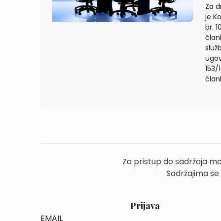
Za d
je K
br. 1
član
služ
ugov
153/1
član
Za pristup do sadržaja mo
Sadržajima se
Prijava
EMAIL