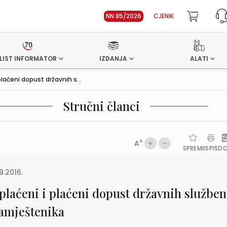
NN 85/2026
CJENIK
LIST INFORMATOR
IZDANJA
ALATI
plaćeni dopust državnih s...
Stručni članci
A
A
SPREMI
ISPIS
D
9.2016.
plaćeni i plaćeni dopust državnih služben
namještenika