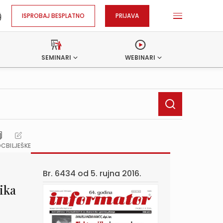
ISPROBAJ BESPLATNO
PRIJAVA
SEMINARI
WEBINARI
OC
BILJEŠKE
Br. 6434 od
5. rujna 2016.
ika