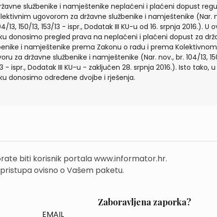
ržavne službenike i namještenike neplaćeni i plaćeni dopust regu
olektivnim ugovorom za državne službenike i namještenike (Nar. n
04/13, 150/13, 153/13 - ispr., Dodatak III KU-u od 16. srpnja 2016.). U
ku donosimo pregled prava na neplaćeni i plaćeni dopust za dr
benike i namještenike prema Zakonu o radu i prema Kolektivnom
oru za državne službenike i namještenike (Nar. nov., br. 104/13, 15
3 - ispr., Dodatak III KU-u - zaključen 28. srpnja 2016.). Isto tako, u
ku donosimo određene dvojbe i rješenja.
rate biti korisnik portala www.informator.hr.
 pristupa ovisno o Vašem paketu.
Zaboravljena zaporka?
EMAIL