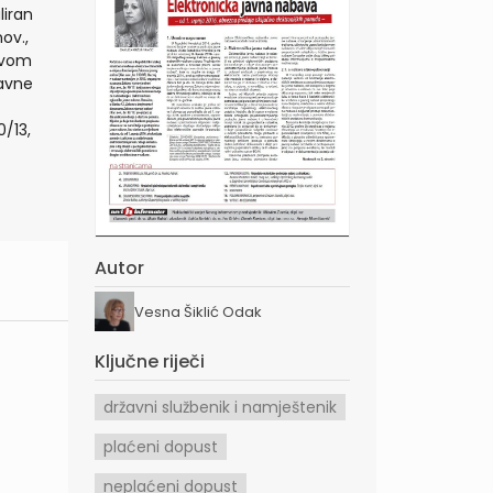
liran
ov.,
 ovom
žavne
0/13,
Autor
Vesna Šiklić Odak
Ključne riječi
državni službenik i namještenik
plaćeni dopust
neplaćeni dopust