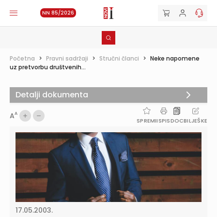
NN 85/2026
Početna
>
Pravni sadržaji
>
Stručni članci
>
Neke napomene
uz pretvorbu društvenih...
Detalji dokumenta
A
A
SPREMI
ISPIS
DOC
BILJEŠKE
17.05.2003.