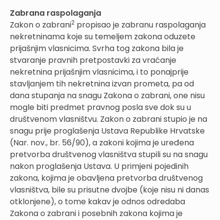
Zabrana raspolaganja
2
Zakon o zabrani
propisao je zabranu raspolaganja
nekretninama koje su temeljem zakona oduzete
prijašnjim vlasnicima. Svrha tog zakona bila je
stvaranje pravnih pretpostavki za vraćanje
nekretnina prijašnjim vlasnicima, i to ponajprije
stavljanjem tih nekretnina izvan prometa, pa od
dana stupanja na snagu Zakona o zabrani, one nisu
mogle biti predmet pravnog posla sve dok su u
društvenom vlasništvu. Zakon o zabrani stupio je na
snagu prije proglašenja Ustava Republike Hrvatske
(Nar. nov., br. 56/90), a zakoni kojima je uređena
pretvorba društvenog vlasništva stupili su na snagu
nakon proglašenja Ustava. U primjeni pojedinih
zakona, kojima je obavljena pretvorba društvenog
vlasništva, bile su prisutne dvojbe (koje nisu ni danas
otklonjene), o tome kakav je odnos odredaba
Zakona o zabrani i posebnih zakona kojima je