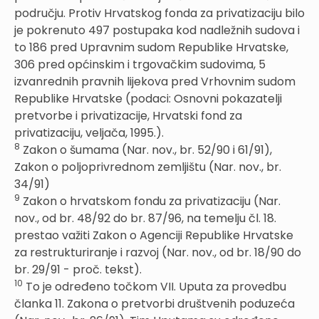
području. Protiv Hrvatskog fonda za privatizaciju bilo
je pokrenuto 497 postupaka kod nadležnih sudova i
to 186 pred Upravnim sudom Republike Hrvatske,
306 pred općinskim i trgovačkim sudovima, 5
izvanrednih pravnih lijekova pred Vrhovnim sudom
Republike Hrvatske (podaci: Osnovni pokazatelji
pretvorbe i privatizacije, Hrvatski fond za
privatizaciju, veljača, 1995.).
8
Zakon o šumama (Nar. nov., br. 52/90 i 61/91),
Zakon o poljoprivrednom zemljištu (Nar. nov., br.
34/91)
9
Zakon o hrvatskom fondu za privatizaciju (Nar.
nov., od br. 48/92 do br. 87/96, na temelju čl. 18.
prestao važiti Zakon o Agenciji Republike Hrvatske
za restrukturiranje i razvoj (Nar. nov., od br. 18/90 do
br. 29/91 - proč. tekst).
10
To je određeno točkom VII. Uputa za provedbu
članka 11. Zakona o pretvorbi društvenih poduzeća