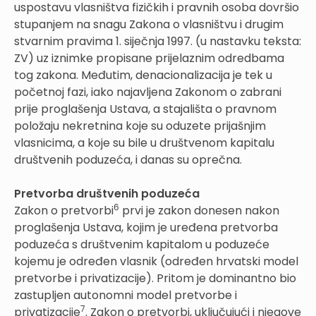
uspostavu vlasništva fizičkih i pravnih osoba dovršio
stupanjem na snagu Zakona o vlasništvu i drugim
stvarnim pravima 1. siječnja 1997. (u nastavku teksta:
ZV) uz iznimke propisane prijelaznim odredbama
tog zakona. Međutim, denacionalizacija je tek u
početnoj fazi, iako najavljena Zakonom o zabrani
prije proglašenja Ustava, a stajališta o pravnom
položaju nekretnina koje su oduzete prijašnjim
vlasnicima, a koje su bile u društvenom kapitalu
društvenih poduzeća, i danas su oprečna.
Pretvorba društvenih poduzeća
6
Zakon o pretvorbi
prvi je zakon donesen nakon
proglašenja Ustava, kojim je uređena pretvorba
poduzeća s društvenim kapitalom u poduzeće
kojemu je određen vlasnik (određen hrvatski model
pretvorbe i privatizacije). Pritom je dominantno bio
zastupljen autonomni model pretvorbe i
7
privatizacije
. Zakon o pretvorbi, uključujući i njegove