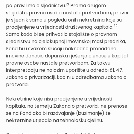
21
po pravilima o sljedništvu.
Prema drugom
stajalištu, pravna osoba nastala pretvorbom, pravni
je sljednik samo u pogledu onih nekretnina koje su
22
procijenjene u vrijednosti društvenog kapitala.
Samo kada bi se prihvatilo stajalište o pravnom
sljedništvu na cjelokupnoj imovinskoj masi prednika,
Fond bi u svakom slučaju naknadno pronađene
imovine donosio dopunska rješenja o unosu u kapital
pravne osobe nastale pretvorbom. Za takvu
interpretaciju ne nalazim uporište u odredbi čl. 47.
Zakona o privatizaciji, kao ni u odredbama Zakona o
pretvorbi.
Nekretnine koje nisu procijenjene u vrijednosti
kapitala, na temelju Zakona o pretvorbi, ne prenose
se na Fond ako bi razdvajanje (izuzimanje) te
nekretnine utjecalo na tehnološku cjelinu.