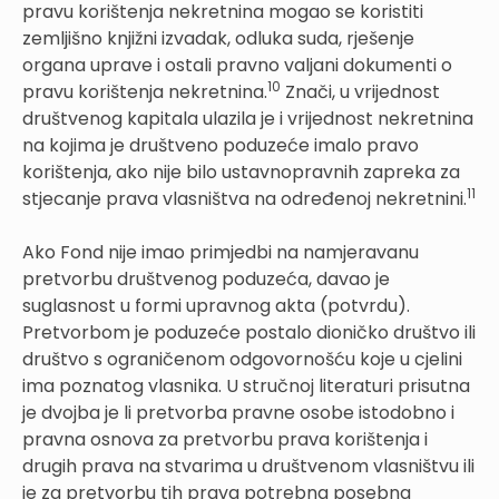
pravu korištenja nekretnina mogao se koristiti
zemljišno knjižni izvadak, odluka suda, rješenje
organa uprave i ostali pravno valjani dokumenti o
10
pravu korištenja nekretnina.
Znači, u vrijednost
društvenog kapitala ulazila je i vrijednost nekretnina
na kojima je društveno poduzeće imalo pravo
korištenja, ako nije bilo ustavnopravnih zapreka za
11
stjecanje prava vlasništva na određenoj nekretnini.
Ako Fond nije imao primjedbi na namjeravanu
pretvorbu društvenog poduzeća, davao je
suglasnost u formi upravnog akta (potvrdu).
Pretvorbom je poduzeće postalo dioničko društvo ili
društvo s ograničenom odgovornošću koje u cjelini
ima poznatog vlasnika. U stručnoj literaturi prisutna
je dvojba je li pretvorba pravne osobe istodobno i
pravna osnova za pretvorbu prava korištenja i
drugih prava na stvarima u društvenom vlasništvu ili
je za pretvorbu tih prava potrebna posebna