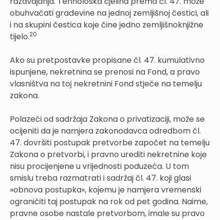
razdvajanja. Tehnološka cjelina prema čl. 47. može
obuhvaćati građevine na jednoj zemljišnoj čestici, ali
i na skupini čestica koje čine jedno zemljišnoknjižne
20
tijelo.
Ako su pretpostavke propisane čl. 47. kumulativno
ispunjene, nekretnina se prenosi na Fond, a pravo
vlasništva na toj nekretnini Fond stječe na temelju
zakona.
Polazeći od sadržaja Zakona o privatizaciji, može se
ocijeniti da je namjera zakonodavca odredbom čl.
47. dovršiti postupak pretvorbe započet na temelju
Zakona o pretvorbi, i pravno urediti nekretnine koje
nisu procijenjene u vrijednosti poduzeća. U tom
smislu treba razmatrati i sadržaj čl. 47. koji glasi
»obnova postupka«, kojemu je namjera vremenski
ograničiti taj postupak na rok od pet godina. Naime,
pravne osobe nastale pretvorbom, imale su pravo