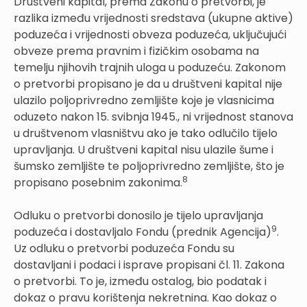
Društveni kapital, prema Zakonu o pretvorbi, je
razlika između vrijednosti sredstava (ukupne aktive)
poduzeća i vrijednosti obveza poduzeća, uključujući
obveze prema pravnim i fizičkim osobama na
temelju njihovih trajnih uloga u poduzeću. Zakonom
o pretvorbi propisano je da u društveni kapital nije
ulazilo poljoprivredno zemljište koje je vlasnicima
oduzeto nakon 15. svibnja 1945., ni vrijednost stanova
u društvenom vlasništvu ako je tako odlučilo tijelo
upravljanja. U društveni kapital nisu ulazile šume i
šumsko zemljište te poljoprivredno zemljište, što je
8
propisano posebnim zakonima.
Odluku o pretvorbi donosilo je tijelo upravljanja
9
poduzeća i dostavljalo Fondu (prednik Agencija)
.
Uz odluku o pretvorbi poduzeća Fondu su
dostavljani i podaci i isprave propisani čl. 11. Zakona
o pretvorbi. To je, između ostalog, bio podatak i
dokaz o pravu korištenja nekretnina. Kao dokaz o