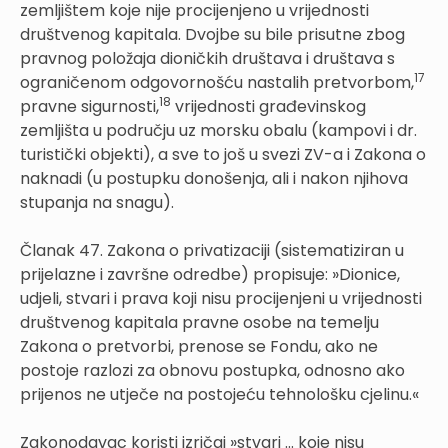
zemljištem koje nije procijenjeno u vrijednosti
društvenog kapitala. Dvojbe su bile prisutne zbog
pravnog položaja dioničkih društava i društava s
17
ograničenom odgovornošću nastalih pretvorbom,
18
pravne sigurnosti,
vrijednosti građevinskog
zemljišta u području uz morsku obalu (kampovi i dr.
turistički objekti), a sve to još u svezi ZV-a i Zakona o
naknadi (u postupku donošenja, ali i nakon njihova
stupanja na snagu).
Članak 47. Zakona o privatizaciji (sistematiziran u
prijelazne i završne odredbe) propisuje: »Dionice,
udjeli, stvari i prava koji nisu procijenjeni u vrijednosti
društvenog kapitala pravne osobe na temelju
Zakona o pretvorbi, prenose se Fondu, ako ne
postoje razlozi za obnovu postupka, odnosno ako
prijenos ne utječe na postojeću tehnološku cjelinu.«
Zakonodavac koristi izričaj »stvari ... koje nisu