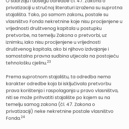
O sadržaju i dosegu odredbe čl. 47. Zakona o
privatizaciji u stručnoj literaturi izražena su suprotna
stajališta. Tako, po samom zakonu, postale su
vlasništvo Fonda nekretnine koje nisu procijenjene u
vrijednosti društvenog kapitala u postupku
pretvorbe, na temelju Zakona o pretvorbi, uz
iznimku, iako nisu procijenjene u vrijednosti
društvenog kapitala, ako bi njihovo izdvajanje i
samostalna pravna sudbina utjecala na postojeću
23
tehnološku cjelinu.
Prema suprotnom stajalištu, ta odredba nema
karakter odredbe koja bi isključivala pretvorbu
prava korištenja i raspolaganja u pravo vlasništva,
niti se može prihvatiti stajalište po kojem su na
temelju samog zakona (čl. 47. Zakona o
privatizaciji) neke nekretnine postale vlasništvo
24
Fonda.