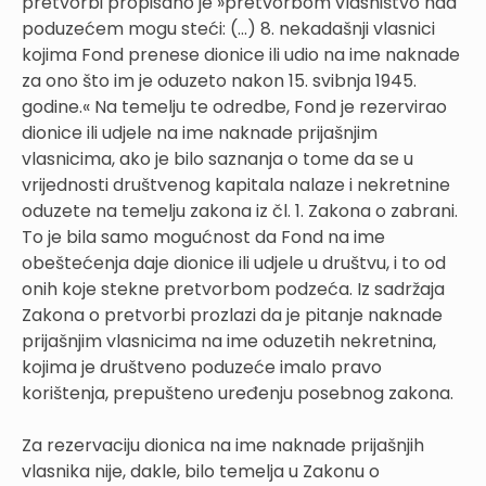
pretvorbi propisano je »pretvorbom vlasništvo nad
poduzećem mogu steći: (...) 8. nekadašnji vlasnici
kojima Fond prenese dionice ili udio na ime naknade
za ono što im je oduzeto nakon 15. svibnja 1945.
godine.« Na temelju te odredbe, Fond je rezervirao
dionice ili udjele na ime naknade prijašnjim
vlasnicima, ako je bilo saznanja o tome da se u
vrijednosti društvenog kapitala nalaze i nekretnine
oduzete na temelju zakona iz čl. 1. Zakona o zabrani.
To je bila samo mogućnost da Fond na ime
obeštećenja daje dionice ili udjele u društvu, i to od
onih koje stekne pretvorbom podzeća. Iz sadržaja
Zakona o pretvorbi prozlazi da je pitanje naknade
prijašnjim vlasnicima na ime oduzetih nekretnina,
kojima je društveno poduzeće imalo pravo
korištenja, prepušteno uređenju posebnog zakona.
Za rezervaciju dionica na ime naknade prijašnjih
vlasnika nije, dakle, bilo temelja u Zakonu o