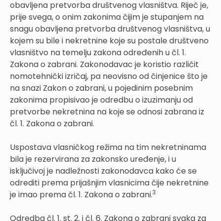
obavljena pretvorba društvenog vlasništva. Riječ je,
prije svega, o onim zakonima čijim je stupanjem na
snagu obavljena pretvorba društvenog vlasništva, u
kojem su bile i nekretnine koje su postale društveno
vlasništvo na temelju zakona određenih u čl. 1.
Zakona o zabrani. Zakonodavac je koristio različit
nomotehnički izričaj, pa neovisno od činjenice što je
na snazi Zakon o zabrani, u pojedinim posebnim
zakonima propisivao je odredbu o izuzimanju od
pretvorbe nekretnina na koje se odnosi zabrana iz
čl. 1. Zakona o zabrani.
Uspostava vlasničkog režima na tim nekretninama
bila je rezervirana za zakonsko uređenje, i u
isključivoj je nadležnosti zakonodavca kako će se
odrediti prema prijašnjim vlasnicima čije nekretnine
3
je imao prema čl. 1. Zakona o zabrani.
Odredba čl. 1. st. 2. i čl. 6. Zakona o zabrani svaka za