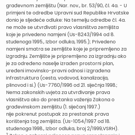
građevnom zemljištu (Nar. nov., br. 53/90, čl. 4a. - U
primjeni te odredbe Upravni sud Republike Hrvatske
donio je sljedeće odluke: Na temelju odredbe čl. 4a.
ne može se utvrđivati pravo vlasništva zemljišta
koje je privedeno namjeni (Us-8243/1994 od 8.
studenoga 1995., Izbor odluka, 1995.); Privedeno
namjeni smatra se zemljište koje je pripremljeno za
izgradnju. Zemljište je pripremljeno za izgradnju ako
je za određeno naselje izrađen prostorni plan,
uređeni imovinsko-pravni odnosi i izgrađena
infrastruktura (cesta, vodovod, kanalizacija,
plinovod i si.) (Us-7760/1996 od 21. siječnja 1998.;
Nema zakonskih uvjeta za utvrđivanje prava
vlasništva ako do prestanka važenja Zakona o
građevinskom zemljištu (1. siječanj 1997.)
nije pokrenut postupak za prestanak prava
korištenja tog zemljišta. (Us-1054/1997 od 18.
studenoga 1998., Izbor odluka, broj 2/1999,VSRH).
2