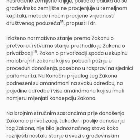
nesređene zemljišne knjige, politička odluka da se
građevinsko zemljište ne procjenjuje u temeljnom
kapitalu, metode i način procjene vrijednosti
15
društvenog poduzeća
, propusti i dr.
Izloženo normativno stanje prema Zakonu o
pretvorbi, i stvarno stanje prethodilo je Zakonu o
16
privatizaciji
. Zakon o privatizaciji spada u skupinu
malobrojnih zakona koji su pobudili pažnju u
proceduri donošenja, posebno u raspravi na sjednici
parlamenta. Na Konačni prijedlog tog Zakona
podneseni su amandmani na svaku odredbu, na
pojedine odredbe i više amandmana koji su imali
namjeru mijenjati koncepciju Zakona.
Na brojnim stručnim sastancima prije donošenja
Zakona o privatizaciji, također i poslije donošenja
tog Zakona, nije bilo jednoznačnog stava kako
razriješiti nastalo stanje u svezi s građevinskim