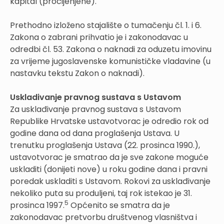
kapital (procijenjene).
Prethodno izloženo stajalište o tumačenju čl. 1. i 6.
Zakona o zabrani prihvatio je i zakonodavac u
odredbi čl. 53. Zakona o naknadi za oduzetu imovinu
za vrijeme jugoslavenske komunističke vladavine (u
nastavku tekstu Zakon o naknadi).
Uskladivanje pravnog sustava s Ustavom
Za usklađivanje pravnog sustava s Ustavom
Republike Hrvatske ustavotvorac je odredio rok od
godine dana od dana proglašenja Ustava. U
trenutku proglašenja Ustava (22. prosinca 1990.),
ustavotvorac je smatrao da je sve zakone moguće
uskladiti (donijeti nove) u roku godine dana i pravni
poredak uskladiti s Ustavom. Rokovi za usklađivanje
nekoliko puta su produljeni, taj rok istekao je 31.
5
prosinca 1997.
Općenito se smatra da je
zakonodavac pretvorbu društvenog vlasništva i