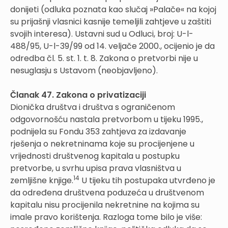
donijeti (odluka poznata kao slučaj »Palače« na kojoj
su prijašnji vlasnici kasnije temeljili zahtjeve u zaštiti
svojih interesa). Ustavni sud u Odluci, broj: U-l-
488/95, U-l-39/99 od 14. veljače 2000., ocijenio je da
odredba čl. 5. st. 1. t. 8. Zakona o pretvorbi nije u
nesuglasju s Ustavom (neobjavljeno).
Članak 47. Zakona o privatizaciji
Dionička društva i društva s ograničenom
odgovornošću nastala pretvorbom u tijeku 1995.,
podnijela su Fondu 353 zahtjeva za izdavanje
rješenja o nekretninama koje su procijenjene u
vrijednosti društvenog kapitala u postupku
pretvorbe, u svrhu upisa prava vlasništva u
14
zemljišne knjige.
U tijeku tih postupaka utvrđeno je
da određena društvena poduzeća u društvenom
kapitalu nisu procijenila nekretnine na kojima su
imale pravo korištenja. Razloga tome bilo je više: