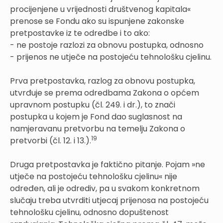
procijenjene u vrijednosti društvenog kapitala«
prenose se Fondu ako su ispunjene zakonske
pretpostavke iz te odredbe i to ako:
- ne postoje razlozi za obnovu postupka, odnosno
- prijenos ne utječe na postojeću tehnološku cjelinu.
Prva pretpostavka, razlog za obnovu postupka,
utvrđuje se prema odredbama Zakona o općem
upravnom postupku (čl. 249. i dr.), to znači
postupka u kojem je Fond dao suglasnost na
namjeravanu pretvorbu na temelju Zakona o
19
pretvorbi (čl. 12. i 13.).
Druga pretpostavka je faktično pitanje. Pojam »ne
utječe na postojeću tehnološku cjelinu« nije
određen, ali je odrediv, pa u svakom konkretnom
slučaju treba utvrditi utjecaj prijenosa na postojeću
tehnološku cjelinu, odnosno dopuštenost