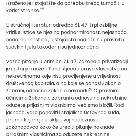
Izraženo je i stajalište da odredbu treba tumačiti u
25
korist stranke.
U stručnoj literaturi odredba čl. 47. trpi ozbiljne
kritike, ističe se njezina podnormiranost, nejasnoća,
nedorečenost itd., a stajališta nadležnih upravnih i
sudskih tijela također nisu jednoznačna.
Važno pitanje u primjeni čl. 47. Zakona o privatizaciji
je i pitanje može li Fond stjecati pravo vlasništva na
nekretninama koje nisu procijenjene u vrijednosti
društvenog kapitala, a na koje se odnosi Zakon o
26
zabrani, odnosno Zakon o naknadi.
O pravnim
učincima Zakona o zabrani u odnosu na nekretnine
oduzete prijašnjim vlasnicima, već smo izložili. Radi
jasnoće, valja ponoviti i stajalište Ustavnog suda,
prema kojem je u isključivoj nadležnosti
zakonodavca kako će urediti pitanje naknade
prijašnjim vlasnicima za oduzete nekretnine.