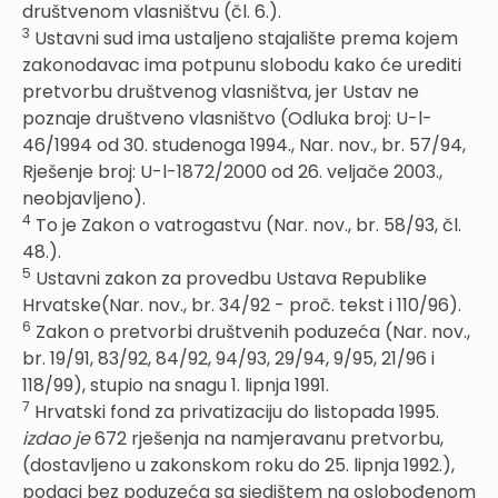
društvenom vlasništvu (čl. 6.).
3
Ustavni sud ima ustaljeno stajalište prema kojem
zakonodavac ima potpunu slobodu kako će urediti
pretvorbu društvenog vlasništva, jer Ustav ne
poznaje društveno vlasništvo (Odluka broj: U-l-
46/1994 od 30. studenoga 1994., Nar. nov., br. 57/94,
Rješenje broj: U-l-1872/2000 od 26. veljače 2003.,
neobjavljeno).
4
To je Zakon o vatrogastvu (Nar. nov., br. 58/93, čl.
48.).
5
Ustavni zakon za provedbu Ustava Republike
Hrvatske(Nar. nov., br. 34/92 - proč. tekst i 110/96).
6
Zakon o pretvorbi društvenih poduzeća (Nar. nov.,
br. 19/91, 83/92, 84/92, 94/93, 29/94, 9/95, 21/96 i
118/99), stupio na snagu 1. lipnja 1991.
7
Hrvatski fond za privatizaciju do listopada 1995.
izdao je
672 rješenja na namjeravanu pretvorbu,
(dostavljeno u zakonskom roku do 25. lipnja 1992.),
podaci bez poduzeća sa sjedištem na oslobođenom