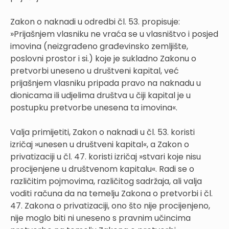
Zakon o naknadi u odredbi čl. 53. propisuje:
»Prijašnjem vlasniku ne vraća se u vlasništvo i posjed
imovina (neizgrađeno građevinsko zemljište,
poslovni prostor i si.) koje je sukladno Zakonu o
pretvorbi uneseno u društveni kapital, već
prijašnjem vlasniku pripada pravo na naknadu u
dionicama ili udjelima društva u čiji kapital je u
postupku pretvorbe unesena ta imovina«.
Valja primijetiti, Zakon o naknadi u čl. 53. koristi
izričaj »unesen u društveni kapital«, a Zakon o
privatizaciji u čl. 47. koristi izričaj »stvari koje nisu
procijenjene u društvenom kapitalu«. Radi se o
različitim pojmovima, različitog sadržaja, ali valja
voditi računa da na temelju Zakona o pretvorbi i čl.
47. Zakona o privatizaciji, ono što nije procijenjeno,
nije moglo biti ni uneseno s pravnim učincima