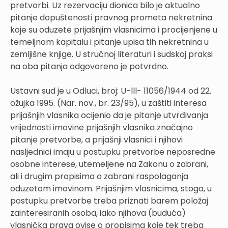
pretvorbi. Uz rezervaciju dionica bilo je aktualno
pitanje dopuštenosti pravnog prometa nekretnina
koje su oduzete prijašnjim vlasnicima i procijenjene u
temeljnom kapitalu i pitanje upisa tih nekretnina u
zemljišne knjige. U stručnoj literaturi i sudskoj praksi
na oba pitanja odgovoreno je potvrdno.
Ustavni sud je u Odluci, broj: U-lll- 11056/1944 od 22.
ožujka 1995. (Nar. nov., br. 23/95), u zaštiti interesa
prijašnjih vlasnika ocijenio da je pitanje utvrđivanja
vrijednosti imovine prijašnjih vlasnika značajno
pitanje pretvorbe, a prijašnji vlasnici i njihovi
nasljednici imaju u postupku pretvorbe neposredne
osobne interese, utemeljene na Zakonu o zabrani,
ali i drugim propisima o zabrani raspolaganja
oduzetom imovinom. Prijašnjim vlasnicima, stoga, u
postupku pretvorbe treba priznati barem položaj
zainteresiranih osoba, iako njihova (buduća)
vlasnička prava ovise o propisima koje tek treba