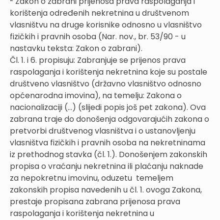
Zakon o zabrani prijenosa prava raspolaganja i
korištenja određenih nekretnina u društvenom
vlasništvu na druge korisnike odnosno u vlasništvo
fizičkih i pravnih osoba (Nar. nov., br. 53/90 - u
nastavku teksta: Zakon o zabrani).
Čl. 1. i 6. propisuju: Zabranjuje se prijenos prava
raspolaganja i korištenja nekretnina koje su postale
društveno vlasništvo (državno vlasništvo odnosno
općenarodna imovina), na temelju: Zakona o
nacionalizaciji (...) (slijedi popis još pet zakona). Ova
zabrana traje do donošenja odgovarajućih zakona o
pretvorbi društvenog vlasništva i o ustanovljenju
vlasništva fizičkih i pravnih osoba na nekretninama
iz prethodnog stavka (čl. 1.). Donošenjem zakonskih
propisa o vraćanju nekretnina ili plaćanju naknade
za nepokretnu imovinu, oduzetu temeljem
zakonskih propisa navedenih u čl. 1. ovoga Zakona,
prestaje propisana zabrana prijenosa prava
raspolaganja i korištenja nekretnina u