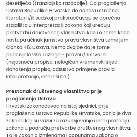
desetljeća (tranzicijsko razdoblje). Od proglašenja
Ustava Republike Hrvatske do danas u stručnoj
literaturi i/ili sudskoj praksi uočavaju se oprečna
stajališta u interpretaciji zakona koji uređuju
pretvorbu društvenog vlasništva, kao i o tome kada
nastupa učinak jamstva prava vlasništva temeljem
članka 48. Ustava. Nema dvojbe da je tome
pridonijelo više razloga - pravni i/ili stvarni
(nejasnoća propisa, nelogičan vremenski slijed
donošenja propisa, odsustvo primjene pravila
interpretacije, interesi itd.).
Prestanak društvenog vlasništva prije
proglašenja Ustava
Hrvatski zakonodavac na istoj sjednici, prije
proglašenja Ustava Republike Hrvatske, donio je dva
zakona koji su važni za razumijevanje i interpretaciju
zakona u području pretvorbe društvenog vlasništva.
To je Zakon o izmjenama i dopunama Zakona o