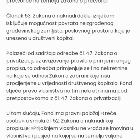
pretvorbe na temelju Zakona o pretvorbi.
Članak 53. Zakona o naknadi dakle, izrijekom
isključuje mogućnost povrata neizgrađenog
građevinskog zemljišta, poslovnog prostora koje je
uneseno u društveni kapital.
Polazeći od sadržaja odredbe čl. 47. Zakona o
privatizaciji, uz uvažavanje pravila o primjeni ranijeg
propisa, ta odredba primjenjuje se i na nekretnine
na koje se odnosi Zakon o zabrani koje nisu
procijenjene u vrijednosti društvenog kapitala. Fond
stječe pravo vlasništva na tim nekretninama pod
pretpostavkama iz čl. 47. Zakona o privatizaciji.
U tom slučaju, Fond ima pravni položaj »treće
osobe«, u smislu čl. 52. Zakona o naknadi koji
propisuje: »Prijašnjem vlasniku ne vraća se imovina u
vlasništvo i posjed na kojoj su na temelju valjane