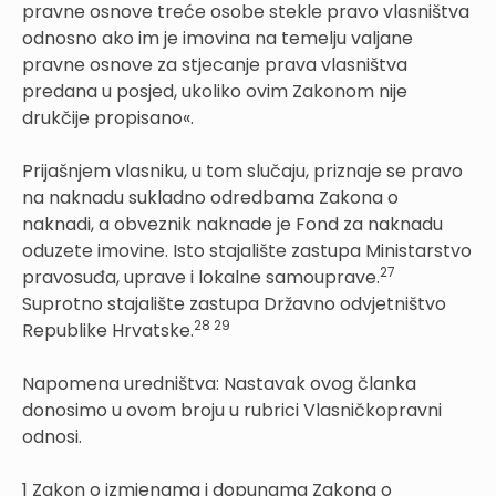
pravne osnove treće osobe stekle pravo vlasništva
odnosno ako im je imovina na temelju valjane
pravne osnove za stjecanje prava vlasništva
predana u posjed, ukoliko ovim Zakonom nije
drukčije propisano«.
Prijašnjem vlasniku, u tom slučaju, priznaje se pravo
na naknadu sukladno odredbama Zakona o
naknadi, a obveznik naknade je Fond za naknadu
oduzete imovine. Isto stajalište zastupa Ministarstvo
27
pravosuđa, uprave i lokalne samouprave.
Suprotno stajalište zastupa Državno odvjetništvo
28 29
Republike Hrvatske.
Napomena uredništva: Nastavak ovog članka
donosimo u ovom broju u rubrici Vlasničkopravni
odnosi.
1 Zakon o izmjenama i dopunama Zakona o