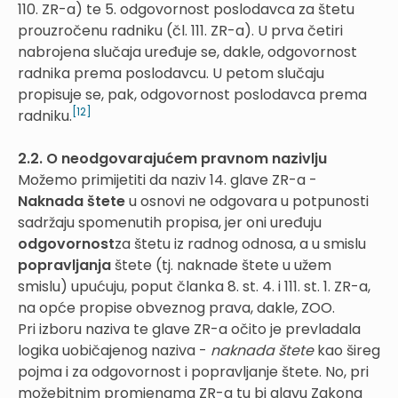
110. ZR-a) te 5. odgovornost poslodavca za štetu
prouzročenu radniku (čl. 111. ZR-a). U prva četiri
nabrojena slučaja uređuje se, dakle, odgovornost
radnika prema poslodavcu. U petom slučaju
propisuje se, pak, odgovornost poslodavca prema
[12]
radniku.
2.2. O neodgovarajućem pravnom nazivlju
Možemo primijetiti da naziv 14. glave ZR-a -
Naknada štete
u osnovi ne odgovara u potpunosti
sadržaju spomenutih propisa, jer oni uređuju
odgovornost
za štetu iz radnog odnosa, a u smislu
popravljanja
štete (tj. naknade štete u užem
smislu) upućuju, poput članka 8. st. 4. i 111. st. 1. ZR-a,
na opće propise obveznog prava, dakle, ZOO.
Pri izboru naziva te glave ZR-a očito je prevladala
logika uobičajenog naziva -
naknada štete
kao šireg
pojma i za odgovornost i popravljanje štete. No, pri
možebitnim promjenama ZR-a tu bi glavu Zakona