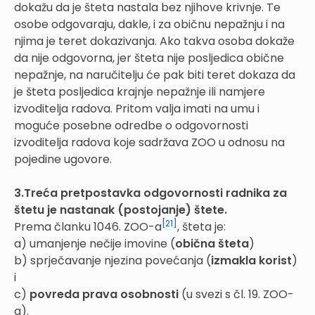
dokažu da je šteta nastala bez njihove krivnje. Te
osobe odgovaraju, dakle, i za običnu nepažnju i na
njima je teret dokazivanja. Ako takva osoba dokaže
da nije odgovorna, jer šteta nije posljedica obične
nepažnje, na naručitelju će pak biti teret dokaza da
je šteta posljedica krajnje nepažnje ili namjere
izvoditelja radova. Pritom valja imati na umu i
moguće posebne odredbe o odgovornosti
izvoditelja radova koje sadržava ZOO u odnosu na
pojedine ugovore.
3.Treća pretpostavka odgovornosti radnika za
štetu je nastanak (postojanje) štete.
[21]
Prema članku 1046. ZOO-a
, šteta je:
a) umanjenje nečije imovine (
obična šteta
)
b) sprječavanje njezina povećanja (
izmakla korist
)
i
c)
povreda prava osobnosti
(u svezi s čl. 19. ZOO-
a).