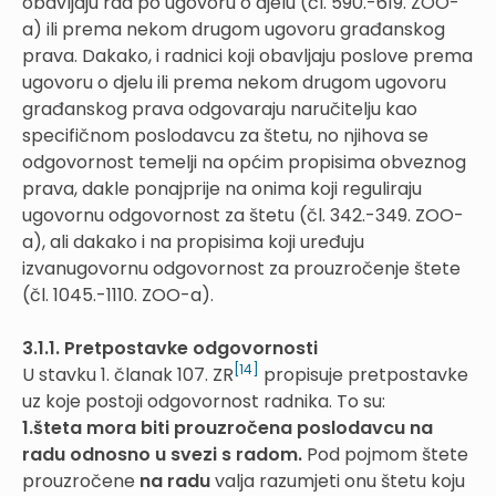
obavljaju rad po ugovoru o djelu (čl. 590.-619. ZOO-
a) ili prema nekom drugom ugovoru građanskog
prava. Dakako, i radnici koji obavljaju poslove prema
ugovoru o djelu ili prema nekom drugom ugovoru
građanskog prava odgovaraju naručitelju kao
specifičnom poslodavcu za štetu, no njihova se
odgovornost temelji na općim propisima obveznog
prava, dakle ponajprije na onima koji reguliraju
ugovornu odgovornost za štetu (čl. 342.-349. ZOO-
a), ali dakako i na propisima koji uređuju
izvanugovornu odgovornost za prouzročenje štete
(čl. 1045.-1110. ZOO-a).
3.1.1. Pretpostavke odgovornosti
[14]
U stavku 1. članak 107. ZR
propisuje pretpostavke
uz koje postoji odgovornost radnika. To su:
1.šteta mora biti prouzročena poslodavcu na
radu odnosno u svezi s radom.
Pod pojmom štete
prouzročene
na radu
valja razumjeti onu štetu koju