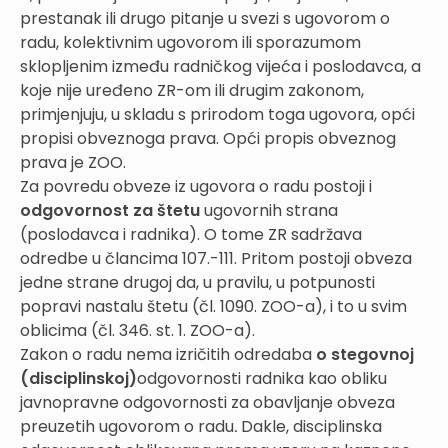
prestanak ili drugo pitanje u svezi s ugovorom o
radu, kolektivnim ugovorom ili sporazumom
sklopljenim između radničkog vijeća i poslodavca, a
koje nije uređeno ZR-om ili drugim zakonom,
primjenjuju, u skladu s prirodom toga ugovora, opći
propisi obveznoga prava. Opći propis obveznog
prava je ZOO.
Za povredu obveze iz ugovora o radu postoji i
odgovornost za štetu
ugovornih strana
(poslodavca i radnika). O tome ZR sadržava
odredbe u člancima 107.-111. Pritom postoji obveza
jedne strane drugoj da, u pravilu, u potpunosti
popravi nastalu štetu (čl. 1090. ZOO-a), i to u svim
oblicima (čl. 346. st. 1. ZOO-a).
Zakon o radu nema izričitih odredaba
o stegovnoj
(disciplinskoj)
odgovornosti radnika kao obliku
javnopravne odgovornosti za obavljanje obveza
preuzetih ugovorom o radu
.
Dakle, disciplinska