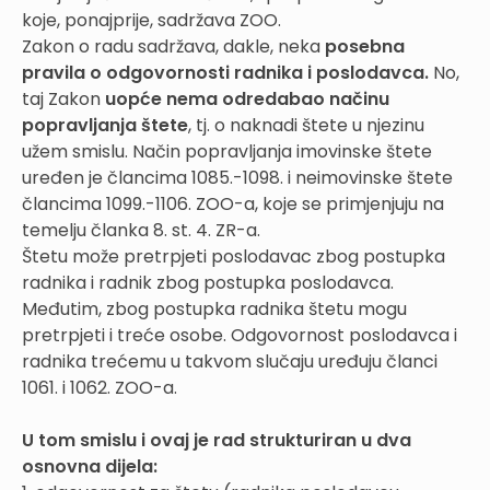
koje, ponajprije, sadržava ZOO.
Zakon o radu sadržava, dakle, neka
posebna
pravila o odgovornosti radnika i poslodavca.
No,
taj Zakon
uopće nema odredabao načinu
popravljanja štete
, tj. o naknadi štete u njezinu
užem smislu. Način popravljanja imovinske štete
uređen je člancima 1085.-1098. i neimovinske štete
člancima 1099.-1106. ZOO-a, koje se primjenjuju na
temelju članka 8. st. 4. ZR-a.
Štetu može pretrpjeti poslodavac zbog postupka
radnika i radnik zbog postupka poslodavca.
Međutim, zbog postupka radnika štetu mogu
pretrpjeti i treće osobe. Odgovornost poslodavca i
radnika trećemu u takvom slučaju uređuju članci
1061. i 1062. ZOO-a.
U tom smislu i ovaj je rad strukturiran u dva
osnovna dijela: