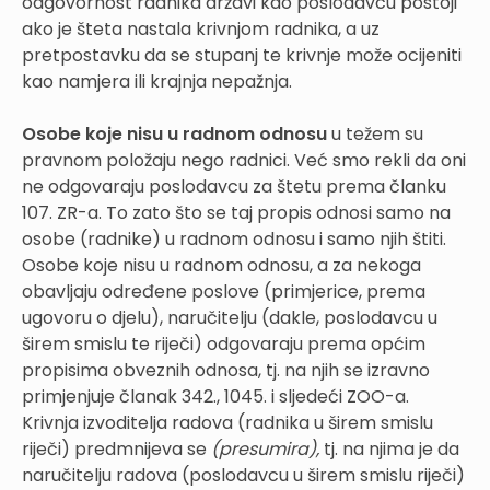
odgovornost radnika državi kao poslodavcu postoji
ako je šteta nastala krivnjom radnika, a uz
pretpostavku da se stupanj te krivnje može ocijeniti
kao namjera ili krajnja nepažnja.
Osobe koje nisu u radnom odnosu
u težem su
pravnom položaju nego radnici. Već smo rekli da oni
ne odgovaraju poslodavcu za štetu prema članku
107. ZR-a. To zato što se taj propis odnosi samo na
osobe (radnike) u radnom odnosu i samo njih štiti.
Osobe koje nisu u radnom odnosu, a za nekoga
obavljaju određene poslove (primjerice, prema
ugovoru o djelu), naručitelju (dakle, poslodavcu u
širem smislu te riječi) odgovaraju prema općim
propisima obveznih odnosa, tj. na njih se izravno
primjenjuje članak 342., 1045. i sljedeći ZOO-a.
Krivnja izvoditelja radova (radnika u širem smislu
riječi) predmnijeva se
(presumira),
tj. na njima je da
naručitelju radova (poslodavcu u širem smislu riječi)