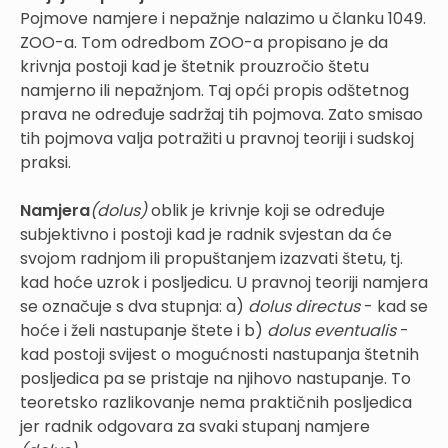
Pojmove namjere i nepažnje nalazimo u članku 1049.
ZOO-a. Tom odredbom ZOO-a propisano je da
krivnja postoji kad je štetnik prouzročio štetu
namjerno ili nepažnjom. Taj opći propis odštetnog
prava ne određuje sadržaj tih pojmova. Zato smisao
tih pojmova valja potražiti u pravnoj teoriji i sudskoj
praksi.
Namjera
(dolus)
oblik je krivnje koji se određuje
subjektivno i postoji kad je radnik svjestan da će
svojom radnjom ili propuštanjem izazvati štetu, tj.
kad hoće uzrok i posljedicu. U pravnoj teoriji namjera
se označuje s dva stupnja: a)
dolus directus
- kad se
hoće i želi nastupanje štete i b)
dolus eventualis
-
kad postoji svijest o mogućnosti nastupanja štetnih
posljedica pa se pristaje na njihovo nastupanje. To
teoretsko razlikovanje nema praktičnih posljedica
jer radnik odgovara za svaki stupanj namjere