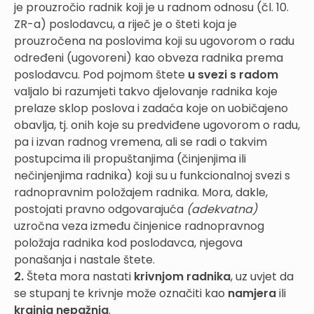
je prouzročio radnik koji je u radnom odnosu (čl. 10.
ZR-a) poslodavcu, a riječ je o šteti koja je
prouzročena na poslovima koji su ugovorom o radu
određeni (ugovoreni) kao obveza radnika prema
poslodavcu. Pod pojmom štete
u svezi s radom
valjalo bi razumjeti takvo djelovanje radnika koje
prelaze sklop poslova i zadaća koje on uobičajeno
obavlja, tj. onih koje su predviđene ugovorom o radu,
pa i izvan radnog vremena, ali se radi o takvim
postupcima ili propuštanjima (činjenjima ili
nečinjenjima radnika) koji su u funkcionalnoj svezi s
radnopravnim položajem radnika. Mora, dakle,
postojati pravno odgovarajuća
(adekvatna)
uzročna veza između činjenice radnopravnog
položaja radnika kod poslodavca, njegova
ponašanja i nastale štete.
2.
Šteta mora nastati
krivnjom radnika
, uz uvjet da
se stupanj te krivnje može označiti kao
namjera
ili
krajnja nepažnja
.