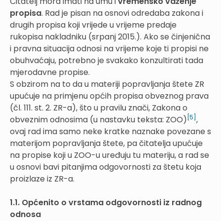
Čitatelj mora imati na umu i
vremensko važenje
propisa
. Rad je pisan na osnovi odredaba zakona i
drugih propisa koji vrijede u vrijeme predaje
rukopisa nakladniku (srpanj 2015.). Ako se činjenična
i pravna situacija odnosi na vrijeme koje ti propisi ne
obuhvaćaju, potrebno je svakako konzultirati tada
mjerodavne propise.
S obzirom na to da u materiji popravljanja štete ZR
upućuje na primjenu općih propisa obveznog prava
(čl. 111. st. 2. ZR-a), što u pravilu znači, Zakona o
[5]
obveznim odnosima (u nastavku teksta: ZOO)
,
ovaj rad ima samo neke kratke naznake povezane s
materijom popravljanja štete, pa čitatelja upućuje
na propise koji u ZOO-u uređuju tu materiju, a rad se
u osnovi bavi pitanjima odgovornosti za štetu koja
proizlaze iz ZR-a.
1.1. Općenito o vrstama odgovornosti iz radnog
odnosa