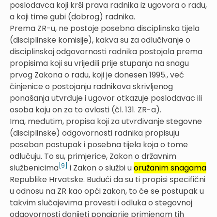
poslodavca koji krši prava radnika iz ugovora o radu,
a koji time gubi (dobrog) radnika.
Prema ZR-u, ne postoje posebna disciplinska tijela
(disciplinske komisije), kakva su za odlučivanje o
disciplinskoj odgovornosti radnika postojala prema
propisima koji su vrijedili prije stupanja na snagu
prvog Zakona o radu, koji je donesen 1995., već
činjenice o postojanju radnikova skrivljenog
ponašanja utvrđuje i ugovor otkazuje poslodavac ili
osoba koju on za to ovlasti (čl. 131. ZR-a).
Ima, međutim, propisa koji za utvrđivanje stegovne
(disciplinske) odgovornosti radnika propisuju
poseban postupak i posebna tijela koja o tome
odlučuju. To su, primjerice, Zakon o državnim
[9]
službenicima
i Zakon o službi u
oružanim snagama
Republike Hrvatske. Budući da su ti propisi specifični
u odnosu na ZR kao opći zakon, to će se postupak u
takvim slučajevima provesti i odluka o stegovnoj
odgovornosti donijeti ponajprije primjenom tih