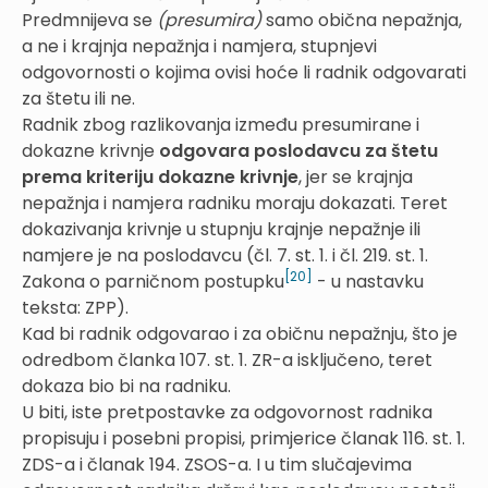
Predmnijeva se
(presumira)
samo obična nepažnja,
a ne i krajnja nepažnja i namjera, stupnjevi
odgovornosti o kojima ovisi hoće li radnik odgovarati
za štetu ili ne.
Radnik zbog razlikovanja između presumirane i
dokazne krivnje
odgovara poslodavcu za štetu
prema kriteriju dokazne krivnje
, jer se krajnja
nepažnja i namjera radniku moraju dokazati. Teret
dokazivanja krivnje u stupnju krajnje nepažnje ili
namjere je na poslodavcu (čl. 7. st. 1. i čl. 219. st. 1.
[20]
Zakona o parničnom postupku
- u nastavku
teksta: ZPP).
Kad bi radnik odgovarao i za običnu nepažnju, što je
odredbom članka 107. st. 1. ZR-a isključeno, teret
dokaza bio bi na radniku.
U biti, iste pretpostavke za odgovornost radnika
propisuju i posebni propisi, primjerice članak 116. st. 1.
ZDS-a i članak 194. ZSOS-a. I u tim slučajevima