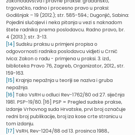
zakonodavstva i pravne prakse: građansko,
trgovačko, radno i procesno pravo u praksi:
Godišnjak – 19 (2012.); str. 585-594.; Dugonjić, Sabina:
Pojedini slučajevi i neka pitanja u vezi s naknadom
štete radnika prema poslodavcu. Radno pravo, br.
4 (2013.); str. 3-13.
[14]
Sudsku praksu u primjeni propisa o
odgovornosti radnika poslodavcu vidjeti u Crnić
Ivica: Zakon o radu - primjena u praksi. 3. izd.
,
biblioteka Pravo 76, Zagreb, Organizator, 2012., str.
159-163.
[15]
Krajnja nepažnja u teoriji se naziva i gruba
nepažnja.
[16]
Tako VsRH u odluci Rev-1762/80 od 27. siječnja
1981. PSP-19/80. [16] PSP = Pregled sudske prakse,
izdanje Vrhovnog suda Hrvatske, prvi broj označuje
redni broj publikacije, broj iza kose crte stranicu u
tom izdanju.
[17]
VsRH, Rev-1204/88 od 13. prosinca 1988.,