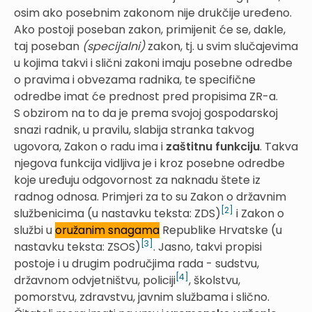
osim ako posebnim zakonom nije drukčije uređeno.
Ako postoji poseban zakon, primijenit će se, dakle,
taj poseban
(specijalni)
zakon, tj. u svim slučajevima
u kojima takvi i slični zakoni imaju posebne odredbe
o pravima i obvezama radnika, te specifične
odredbe imat će prednost pred propisima ZR-a.
S obzirom na to da je prema svojoj gospodarskoj
snazi radnik, u pravilu, slabija stranka takvog
ugovora, Zakon o radu ima i
zaštitnu funkciju
. Takva
njegova funkcija vidljiva je i kroz posebne odredbe
koje uređuju odgovornost za naknadu štete iz
radnog odnosa. Primjeri za to su Zakon o državnim
[2]
službenicima (u nastavku teksta: ZDS)
i Zakon o
službi u
oružanim snagama
Republike Hrvatske (u
[3]
nastavku teksta: ZSOS)
. Jasno, takvi propisi
postoje i u drugim područjima rada - sudstvu,
[4]
državnom odvjetništvu, policiji
, školstvu,
pomorstvu, zdravstvu, javnim službama i slično.