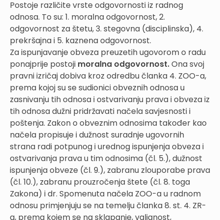
Postoje različite vrste odgovornosti iz radnog
odnosa. To su: 1. moralna odgovornost, 2.
odgovornost za štetu, 3. stegovna (disciplinska), 4.
prekršajna i 5. kaznena odgovornost.
Za ispunjavanje obveza preuzetih ugovorom o radu
ponajprije postoji
moralna odgovornost.
Ona svoj
pravni izričaj dobiva kroz odredbu članka 4. ZOO-a,
prema kojoj su se sudionici obveznih odnosa u
zasnivanju tih odnosa i ostvarivanju prava i obveza iz
tih odnosa dužni pridržavati načela savjesnosti i
poštenja. Zakon o obveznim odnosima također kao
načela propisuje i dužnost suradnje ugovornih
strana radi potpunog i urednog ispunjenja obveza i
ostvarivanja prava u tim odnosima (čl. 5.), dužnost
ispunjenja obveze (čl. 9.), zabranu zlouporabe prava
(čl. 10.), zabranu prouzročenja štete (čl. 8. toga
Zakona) i dr. Spomenuta načela ZOO-a u radnom
odnosu primjenjuju se na temelju članka 8. st. 4. ZR-
a, prema kojem se na sklapanje, valjanost,