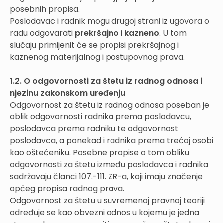
posebnih propisa.
Poslodavac i radnik mogu drugoj strani iz ugovora o
radu odgovarati
prekršajno
i
kazneno
. U tom
slučaju primijenit će se propisi prekršajnog i
kaznenog materijalnog i postupovnog prava.
1.2. O odgovornosti za štetu iz radnog odnosa i
njezinu zakonskom uređenju
Odgovornost za štetu iz radnog odnosa poseban je
oblik odgovornosti radnika prema poslodavcu,
poslodavca prema radniku te odgovornost
poslodavca, a ponekad i radnika prema trećoj osobi
kao oštećeniku. Posebne propise o tom obliku
odgovornosti za štetu između poslodavca i radnika
sadržavaju članci 107.-111. ZR-a, koji imaju značenje
općeg propisa radnog prava.
Odgovornost za štetu u suvremenoj pravnoj teoriji
određuje se kao obvezni odnos u kojemu je jedna