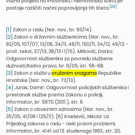
važna podjela na imovinsku i neimovinsku štetu jer
[23]
postoje različiti načini popravljanja tih šteta.
[1]
Zakon o radu (Nar. nov., br. 93/14).
[2]
Zakon o državnim službenicima (Nar. nov., br.
92/05, 107/07, 13/08, 34/11, 49/11, 150/11, 34/12, 49/12 -
proč. tekst, 37/13, 38/13 i 1/15). Milković, Darko:
Odgovornost službenika za povredu službene
dužnosti,Radno pravo, br. 6/05, str. 58-68.
[3]
Zakon o službi u
oružanim snagama
Republike
Hrvatske (Nar. nov., br. 73/13).
[4]
Juras, Damir: Odgovornost policijskih službenika i
prestanak službe prema Zakonu o policiji,
Informator, br. 5970 (2011.), str. 9.
[5]
Zakon o obveznim odnosima (Nar. nov., br.
35/05, 41/08 i 125/11). [6] Knežević, Nikola: Uz
Prijedlog zakona o radu - neki pravni problemi,
Informator, br. 4141 od 13. studenoga 1993., str. 20,