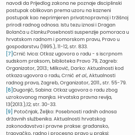
navodi da Prijedlog zakona ne poznaje disciplinski
postupak oblikovan prema uzoru na kazneni
postupak kao neprimjeren privatnopravnoj i tržišnoj
prirodi radnog odnosa. Istu tezu iznosi i Dragan
Bolanča u članku:Posebnosti suspenzije pomoraca u
hrvatskom radnom i pomorskom pravu, Pravo u
gospodarstvu (1995.), 11-12, str. 833.
[7]
Crnić Ivica: Otkaz ugovora o radu - s iscrpnom
sudskom praksom, biblioteka Pravo 79, Zagreb:
Organizator, 2013.; Milković, Darko: Aktualnosti kod
otkaza ugovora o radu, Crnić
et al.,
Aktualnosti
radnog prava, Zagreb, Organizator, 2011., str. 55-79.
[8]
Dugonjić, Sabina: Otkaz ugovora o radu zbog
uzrokovanog manjka. Hrvatska pravna revija,
13(2013.),12; str. 30-33.
[9]
Potočnjak, Željko: Posebnosti radnih odnosa
državnih službenika. Aktualnosti hrvatskog
zakonodavstva i pravne prakse: građansko,
trgovačko, radno i procesno pravo u praksi: