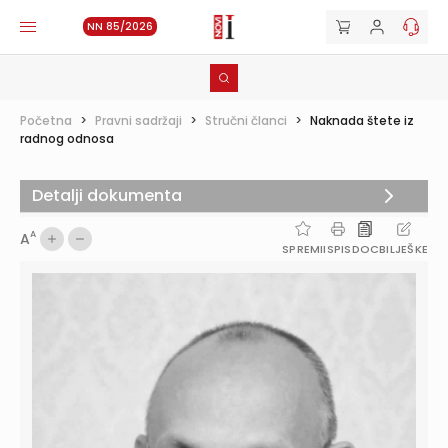
NN 85/2026
Početna
>
Pravni sadržaji
>
Stručni članci
>
Naknada štete iz
radnog odnosa
Detalji dokumenta
A
A
SPREMI
ISPIS
DOC
BILJEŠKE