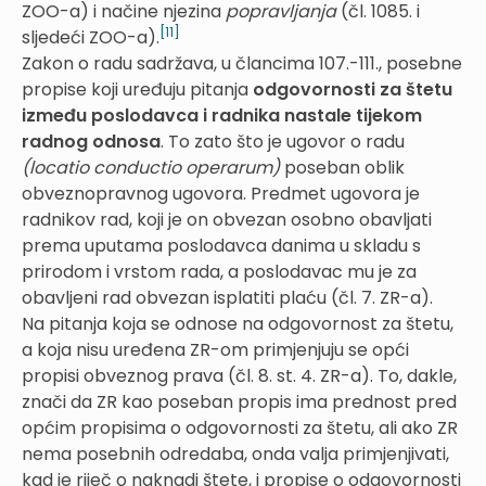
ZOO-a) i načine njezina
popravljanja
(čl. 1085. i
[11]
sljedeći ZOO-a).
Zakon o radu sadržava, u člancima 107.-111., posebne
propise koji uređuju pitanja
odgovornosti za štetu
između poslodavca i radnika nastale tijekom
radnog odnosa
. To zato što je ugovor o radu
(locatio conductio operarum)
poseban oblik
obveznopravnog ugovora. Predmet ugovora je
radnikov rad, koji je on obvezan osobno obavljati
prema uputama poslodavca danima u skladu s
prirodom i vrstom rada, a poslodavac mu je za
obavljeni rad obvezan isplatiti plaću (čl. 7. ZR-a).
Na pitanja koja se odnose na odgovornost za štetu,
a koja nisu uređena ZR-om primjenjuju se opći
propisi obveznog prava (čl. 8. st. 4. ZR-a). To, dakle,
znači da ZR kao poseban propis ima prednost pred
općim propisima o odgovornosti za štetu, ali ako ZR
nema posebnih odredaba, onda valja primjenjivati,
kad je riječ o naknadi štete, i propise o odgovornosti