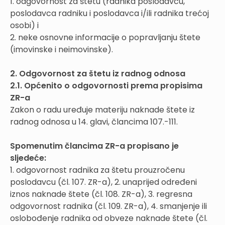
1. odgovornost za štetu (radnika poslodavcu,
poslodavca radniku i poslodavca i/ili radnika trećoj
osobi) i
2. neke osnovne informacije o popravljanju štete
(imovinske i neimovinske).
2. Odgovornost za štetu iz radnog odnosa
2.1. Općenito o odgovornosti prema propisima
ZR-a
Zakon o radu uređuje materiju naknade štete iz
radnog odnosa u 14. glavi, člancima 107.-111.
Spomenutim člancima ZR-a propisano je
sljedeće:
1. odgovornost radnika za štetu prouzročenu
poslodavcu (čl. 107. ZR-a), 2. unaprijed određeni
iznos naknade štete (čl. 108. ZR-a), 3. regresna
odgovornost radnika (čl. 109. ZR-a), 4. smanjenje ili
oslobođenje radnika od obveze naknade štete (čl.