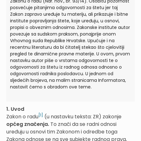
Zakonu o radu (Nar. nov., br. 93/14). Osobitu pozornost
posvećuje pitanjima odgovornosti za štetu jer taj
Zakon zapravo uređuje tu materiju, ali prikazuje i bitne
institute popravljanja štete, koje uređuju, u osnovi,
propisi o obveznim odnosima. Zakonske institute autor
povezuje sa sudskom praksom, ponajprije onom
Vrhovnog suda Republike Hrvatske. Upućuje i na
recentnu literaturu da bi čitatelj stekao što cjelovitiji
pregled te dinamične pravne materije. U ovom, prvom
nastavku autor piše o vrstama odgovornosti te o
odgovornosti za štetu iz radnog odnosa odnosno o
odgovornosti radnika poslodavcu. U jednom od
sljedećih brojeva, na malim stranicama Informatora,
nastavit ćemo s obradom ove teme.
1. Uvod
[1]
Zakon o radu
(u nastavku teksta: ZR) zakonje
općeg značenja.
To znači da se radni odnosi
uređuju u osnovi tim Zakonom i odredbe toga
Zakona odnose se na sve subjekte radnog prava,