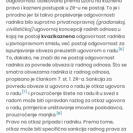
odgovornost oblikovana prema uzoru na kazneno
pravo i kazneni postupak u ZR-u ne postoji. To je i
prirodno jer bi takvo propisivanje odgovornosti
radnika bilo suprotno privatnopravnoj
(građanskoj,
civilističkoj)
ugovornoj koncepciji radnih odnosa u
kojoj ne postoji
kvazikaznena
odgovornost radnika
u javnopravnom smislu, već postoji odgovornost za
[6]
ispunjavanje obveza preuzetih ugovorom o radu.
To, dakako, ne znači da ne postoji odgovornost
radnika za povrede obveza iz radnog odnosa. Što se
smatra obvezama radnika iz radnog odnosa,
propisano je člankom 7. st. 1. ZR-a. Sankcija za
povredu obveze iz ugovora o radu je otkaz ugovora
[7]
o radu.
I prouzročenje štete na radu ili u svezi s
radom može biti opravdan razlog za otkaz ugovora
o radu, primjerice uništavanje imovine poslodavca,
[8]
prouzročenje manjka.
Pravo na otkaz pripada i radniku. Prema tome,
otkaz može biti specifična sankcija radnog prava za