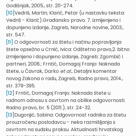
Godišnjak, 2005., str. 211-274.
[10]
Vedriš, Martin; Klarić, Petar (u nastavku teksta:
Vedriš - Klarić).Građansko pravo. 7. izmijenjeno i
dopunjeno izdanje, Zagreb, Narodne novine, 2003.,
str. 547.
[11]
O odgovornosti za štetu i načinu popravljanja
štete opsežno u Crnić, Ivica: Odštetno pravo,2. bitno
izmijenjeno i dopunjeno izdanje, Zagreb: Zgombić i
partneri, 2008.; Frntić, Domagoj Franjo: Naknada
štete, u Čavrak, Darko
et al
., Detaljni komentar
novog Zakona o radu, Zagreb, Radno pravo, 2014.,
str. 379-395.
[12]
Frntić, Domagoj Franjo: Naknada štete u
radnom odnosu s osvrtom na oblike odgovornosti.
Radno pravo, br. 5 (2011.), str. 24-32.
[13]
Dugonjić, Sabina: Odgovornost radnika za štetu
prouzročenu poslodavcu - neka razmišljanja s
osvrtom na sudsku praksu. Aktualnosti hrvatskog