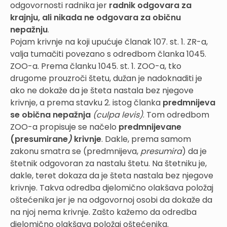
odgovornosti radnika jer
radnik odgovara za
krajnju, ali nikada ne odgovara za običnu
nepažnju
.
Pojam krivnje na koji upućuje članak 107. st. 1. ZR-a,
valja tumačiti povezano s odredbom članka 1045.
ZOO-a. Prema članku 1045. st. 1. ZOO-a, tko
drugome prouzroči štetu, dužan je nadoknaditi je
ako ne dokaže da je šteta nastala bez njegove
krivnje, a prema stavku 2. istog članka
predmnijeva
se obična nepažnja
(culpa levis)
. Tom odredbom
ZOO-a propisuje se načelo
predmnijevane
(presumirane
)
krivnje
. Dakle, prema samom
zakonu smatra se (predmnijeva,
presumira
) da je
štetnik odgovoran za nastalu štetu. Na štetniku je,
dakle, teret dokaza da je šteta nastala bez njegove
krivnje. Takva odredba djelomično olakšava položaj
oštećenika jer je na odgovornoj osobi da dokaže da
na njoj nema krivnje. Zašto kažemo da odredba
djelomično olakšava položaj oštećenika.