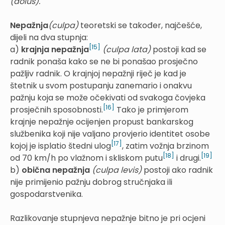
(dolus).
Nepažnja
(culpa)
teoretski se također, najčešće,
dijeli na dva stupnja:
[15]
a)
krajnja nepažnja
(culpa lata)
postoji kad se
radnik ponaša kako se ne bi ponašao prosječno
pažljiv radnik. O krajnjoj nepažnji riječ je kad je
štetnik u svom postupanju zanemario i onakvu
pažnju koja se može očekivati od svakoga čovjeka
[16]
prosječnih sposobnosti.
Tako je primjerom
krajnje nepažnje ocijenjen propust bankarskog
službenika koji nije valjano provjerio identitet osobe
[17]
kojoj je isplatio štedni ulog
, zatim vožnja brzinom
[18]
[19]
od 70 km/h po vlažnom i skliskom putu
i drugi.
b)
obična nepažnja
(culpa levis)
postoji ako radnik
nije primijenio pažnju dobrog stručnjaka ili
gospodarstvenika.
Razlikovanje stupnjeva nepažnje bitno je pri ocjeni