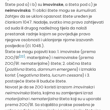
Štete pod a) i b) su
imovinske
, a šteta pod c) je
neimovinska
. Ti oblici štete mogu se
kumulirati.
Zahtjev da se ukloni opasnost štete uređen je
člankom 1047. Nadalje, svatko ima pravo zahtijevati
od suda ili drugog nadležnog tijela da naloži
prestanak radnje kojom se povrjeđuje pravo
njegove osobnosti i uklanjanje njome izazvanih
posljedica (čl. 1048.).
Štete se mogu pojaviti kao: 1. imovinske (prema
[22]
ZOO/91
: materijalne) i neimovinske (prema
ZOO/91: nematerijalne) štete; 2. obična šteta
(
pozitivna
šteta,
damnum emergens
) i izmakla
korist (
negativna
šteta,
lucrum cessans
) i 3.
postojeće štete ili buduće štete.
Novost je da se ZOO koristi izrazom
imovinska
i
neimovinska
šteta, kojima su zamijenjeni izrazi
materijalna
i
nematerijalna
šteta koji su u uporabi
prema ZOO/91. Sa stajališta prakse posebno je