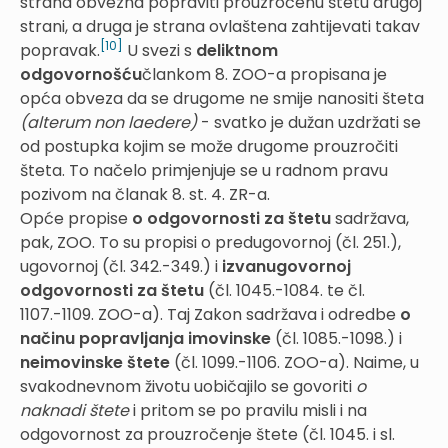
strana obvezna popraviti prouzročenu štetu drugoj
strani, a druga je strana ovlaštena zahtijevati takav
[10]
popravak.
U svezi s
deliktnom
odgovornošću
člankom 8. ZOO-a propisana je
opća obveza da se drugome ne smije nanositi šteta
(alterum non laedere)
- svatko je dužan uzdržati se
od postupka kojim se može drugome prouzročiti
šteta. To načelo primjenjuje se u radnom pravu
pozivom na članak 8. st. 4. ZR-a.
Opće propise
o odgovornosti za štetu
sadržava,
pak, ZOO. To su propisi o predugovornoj (čl. 251.),
ugovornoj (čl. 342.-349.) i
izvanugovornoj
odgovornosti za štetu
(čl. 1045.-1084. te čl.
1107.-1109. ZOO-a). Taj Zakon sadržava i odredbe
o
načinu popravljanja
imovinske
(čl. 1085.-1098.) i
neimovinske štete
(čl. 1099.-1106. ZOO-a). Naime, u
svakodnevnom životu uobičajilo se govoriti
o
naknadi štete
i pritom se po pravilu misli i na
odgovornost za prouzročenje štete (čl. 1045. i sl.