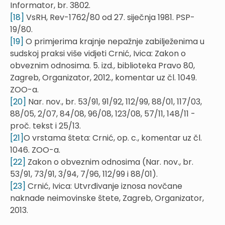
Informator, br. 3802.
[18]
VsRH, Rev-1762/80 od 27. siječnja 1981. PSP-
19/80.
[19]
O primjerima krajnje nepažnje zabilježenima u
sudskoj praksi više vidjeti Crnić, Ivica: Zakon o
obveznim odnosima. 5. izd.
,
biblioteka Pravo 80,
Zagreb, Organizator, 2012., komentar uz čl. 1049.
ZOO-a.
[20]
Nar. nov., br. 53/91, 91/92, 112/99, 88/01, 117/03,
88/05, 2/07, 84/08, 96/08, 123/08, 57/11, 148/11 -
proč. tekst i 25/13.
[21]
O vrstama šteta: Crnić, op. c., komentar uz čl.
1046. ZOO-a.
[22]
Zakon o obveznim odnosima (Nar. nov., br.
53/91, 73/91, 3/94, 7/96, 112/99 i 88/01).
[23]
Crnić, Ivica: Utvrđivanje iznosa novčane
naknade neimovinske štete, Zagreb, Organizator,
2013.