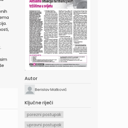
,
vnih
prema
ija.
osti,
.
osim
še
Autor
Berislav Matković
Ključne riječi
porezni postupak
upravni postupak