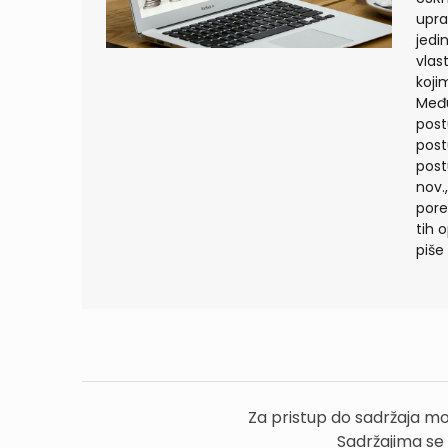
upra
jedi
vlas
koji
Među
post
post
post
nov.
pore
tih 
piše
Za pristup do sadržaja mo
Sadržajima se