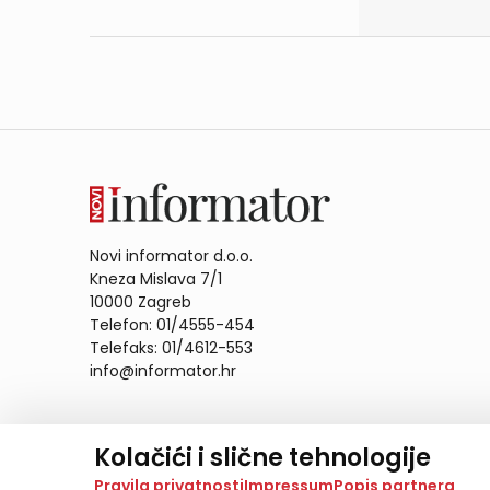
Novi informator d.o.o.
Kneza Mislava 7/1
10000 Zagreb
Telefon: 01/4555-454
Telefaks: 01/4612-553
info@informator.hr
PRATITE NAS:
Kolačići i slične tehnologije
Na našoj web stranici koristimo kolačiće i slične te
Pravila privatnosti
Impressum
Popis partnera