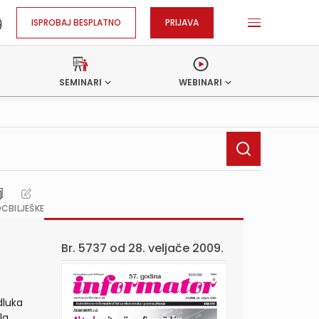
ISPROBAJ BESPLATNO
PRIJAVA
SEMINARI
WEBINARI
OC
BILJEŠKE
Br. 5737 od
28. veljače 2009.
dluka
la