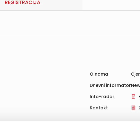
REGISTRACIJA
O nama
Cjen
Dnevni informator
New
Info-radar
Kontakt
hnologije za pohranu, čitanje i obradu informacija na vašem uređ