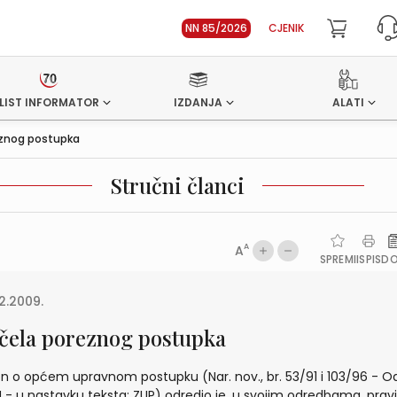
NN 85/2026
CJENIK
LIST INFORMATOR
IZDANJA
ALATI
eznog postupka
Stručni članci
A
A
SPREMI
ISPIS
D
2.2009.
čela poreznog postupka
n o općem upravnom postupku (Nar. nov., br. 53/91 i 103/96 - O
 - u nastavku teksta: ZUP) odredio je, u svojim odredbama, pravi