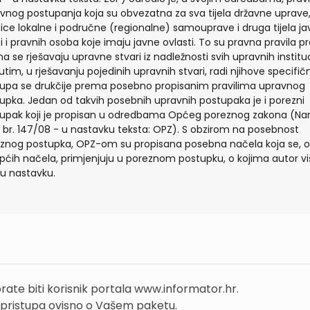
vnog postupanja koja su obvezatna za sva tijela državne uprave
nice lokalne i područne (regionalne) samouprave i druga tijela ja
ti i pravnih osoba koje imaju javne ovlasti. To su pravna pravila 
ma se rješavaju upravne stvari iz nadležnosti svih upravnih instituc
tim, u rješavanju pojedinih upravnih stvari, radi njihove specifičn
upa se drukčije prema posebno propisanim pravilima upravnog
upka. Jedan od takvih posebnih upravnih postupaka je i porezni
upak koji je propisan u odredbama Općeg poreznog zakona (Nar
, br. 147/08 - u nastavku teksta: OPZ). S obzirom na posebnost
znog postupka, OPZ-om su propisana posebna načela koja se, 
općih načela, primjenjuju u poreznom postupku, o kojima autor vi
 u nastavku.
rate biti korisnik portala www.informator.hr.
 pristupa ovisno o Vašem paketu.