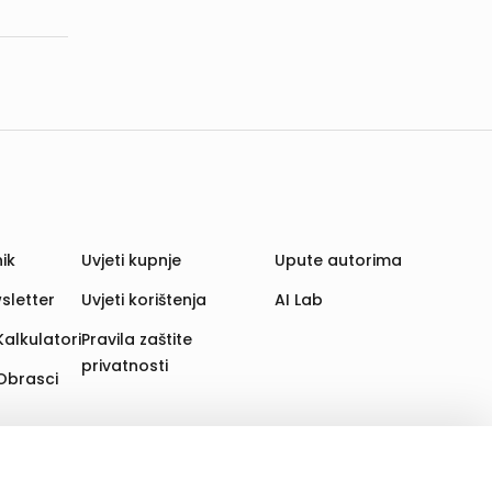
ik
Uvjeti kupnje
Upute autorima
sletter
Uvjeti korištenja
AI Lab
Kalkulatori
Pravila zaštite
privatnosti
Obrasci
aju. Time poboljšavamo korisničko iskustvo,