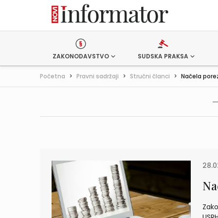
ZAKONODAVSTVO
SUDSKA PRAKSA
Početna
>
Pravni sadržaji
>
Stručni članci
>
Načela por
28.0
Na
Zako
USRH