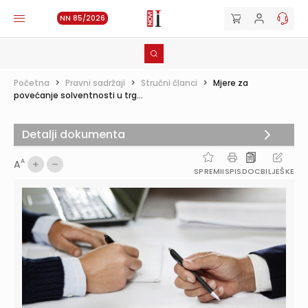
NN 85/2026
Početna
>
Pravni sadržaji
>
Stručni članci
>
Mjere za
povećanje solventnosti u trg...
Detalji dokumenta
A
A
SPREMI
ISPIS
DOC
BILJEŠKE