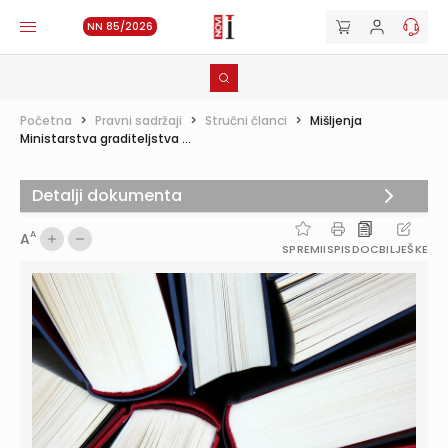
NN 85/2026
Početna
>
Pravni sadržaji
>
Stručni članci
>
Mišljenja
Ministarstva graditeljstva ...
Detalji dokumenta
A
A
SPREMI
ISPIS
DOC
BILJEŠKE