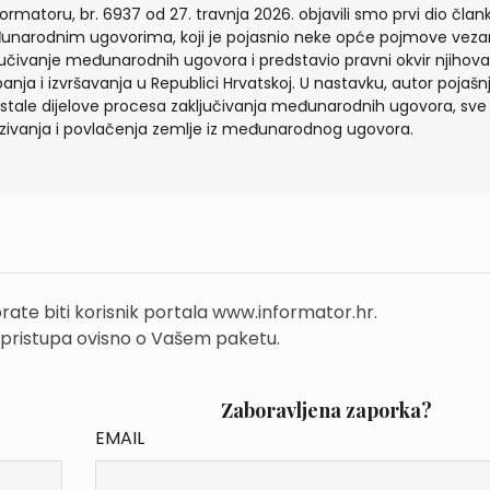
formatoru, br. 6937 od 27. travnja 2026. objavili smo prvi dio član
narodnim ugovorima, koji je pojasnio neke opće pojmove veza
jučivanje međunarodnih ugovora i predstavio pravni okvir njihova
panja i izvršavanja u Republici Hrvatskoj. U nastavku, autor pojašn
stale dijelove procesa zaključivanja međunarodnih ugovora, sve
zivanja i povlačenja zemlje iz međunarodnog ugovora.
rate biti korisnik portala www.informator.hr.
 pristupa ovisno o Vašem paketu.
Zaboravljena zaporka?
EMAIL