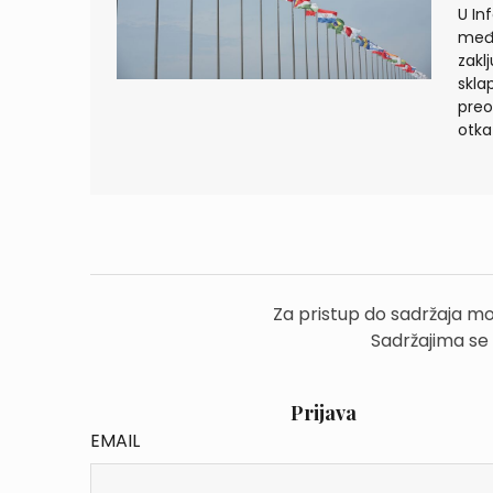
U In
među
zakl
skla
preo
otka
Za pristup do sadržaja mo
Sadržajima se
Prijava
EMAIL