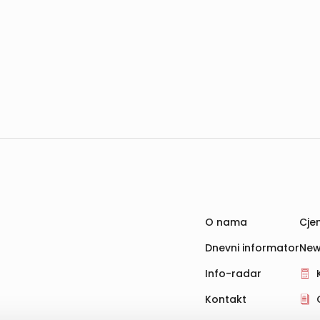
O nama
Cjen
Dnevni informator
New
Info-radar
Kontakt