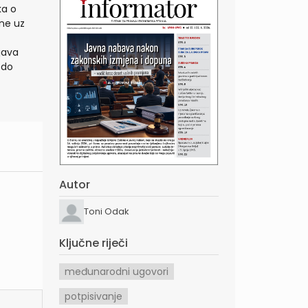
ka o
ne uz
java
 do
Autor
Toni Odak
Ključne riječi
međunarodni ugovori
potpisivanje