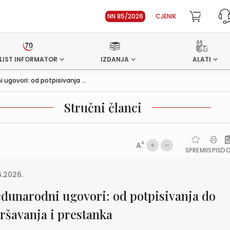
NN 85/2026
CJENIK
LIST INFORMATOR
IZDANJA
ALATI
ugovori: od potpisivanja ...
Stručni članci
A
A
SPREMI
ISPIS
D
6.2026.
đunarodni ugovori: od potpisivanja do
vršavanja i prestanka