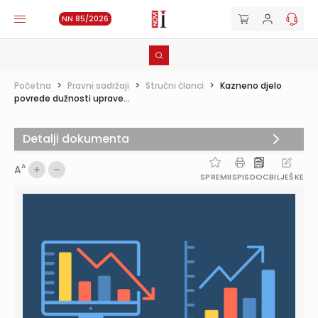
NN 85/2026
Početna
>
Pravni sadržaji
>
Stručni članci
>
Kazneno djelo
povrede dužnosti uprave...
Detalji dokumenta
A
A
SPREMI
ISPIS
DOC
BILJEŠKE