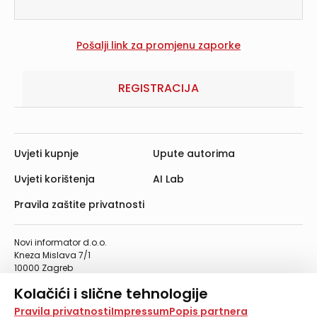
REGISTRACIJA
Uvjeti kupnje
Upute autorima
Uvjeti korištenja
AI Lab
Pravila zaštite privatnosti
Novi informator d.o.o.
Kneza Mislava 7/1
10000 Zagreb
Telefon: 01/4555-454
Kolačići i slične tehnologije
Telefaks: 01/4612-553
info@informator.hr
Na našoj web stranici koristimo kolačiće i slične
Pravila privatnosti
Impressum
Popis partnera