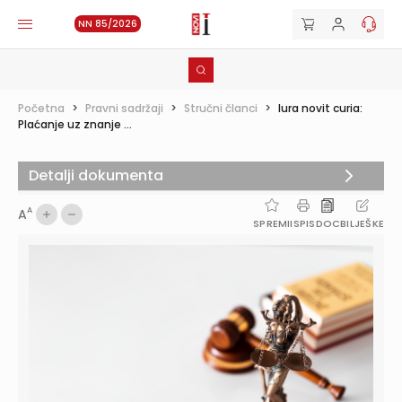
NN 85/2026
Početna
>
Pravni sadržaji
>
Stručni članci
>
Iura novit curia:
Plaćanje uz znanje ...
Detalji dokumenta
A
A
SPREMI
ISPIS
DOC
BILJEŠKE