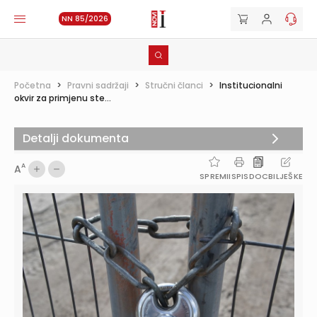
NN 85/2026
Početna
>
Pravni sadržaji
>
Stručni članci
>
Institucionalni
okvir za primjenu ste...
Detalji dokumenta
A
A
SPREMI
ISPIS
DOC
BILJEŠKE