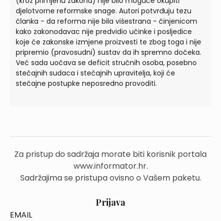
(kroz primjenu zakona) nije bilo moguće okupiti
djelotvorne reformske snage. Autori potvrđuju tezu
članka - da reforma nije bila višestrana - činjenicom
kako zakonodavac nije predvidio učinke i posljedice
koje će zakonske izmjene proizvesti te zbog toga i nije
pripremio (pravosudni) sustav da ih spremno dočeka.
Već sada uočava se deficit stručnih osoba, posebno
stečajnih sudaca i stečajnih upravitelja, koji će
stečajne postupke neposredno provoditi.
Za pristup do sadržaja morate biti korisnik portala
www.informator.hr.
Sadržajima se pristupa ovisno o Vašem paketu.
Prijava
EMAIL