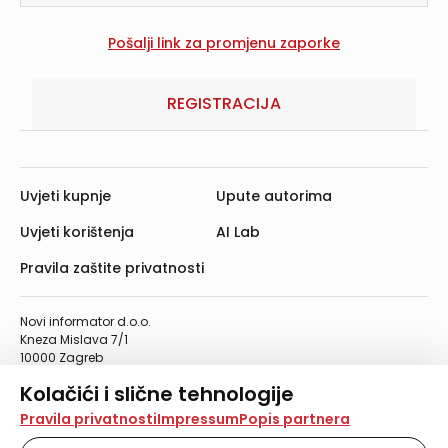
REGISTRACIJA
Uvjeti kupnje
Upute autorima
Uvjeti korištenja
AI Lab
Pravila zaštite privatnosti
Novi informator d.o.o.
Kneza Mislava 7/1
10000 Zagreb
Telefon: 01/4555-454
Kolačići i slične tehnologije
Telefaks: 01/4612-553
info@informator.hr
Na našoj web stranici koristimo kolačiće i slične
Pravila privatnosti
Impressum
Popis partnera
tehnologije za pohranu, čitanje i obradu informacija na