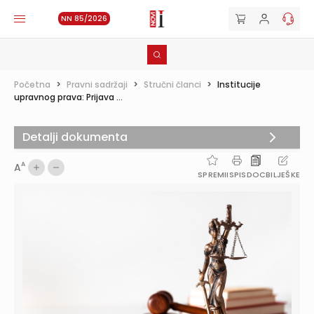
NN 85/2026
Početna
>
Pravni sadržaji
>
Stručni članci
>
Institucije
upravnog prava: Prijava ...
Detalji dokumenta
A
A
SPREMI
ISPIS
DOC
BILJEŠKE