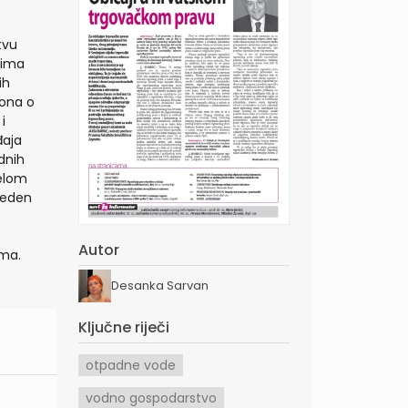
tvu
ojima
ih
kona o
i
đaja
dnih
velom
veden
Autor
ma.
Desanka Sarvan
Ključne riječi
otpadne vode
vodno gospodarstvo