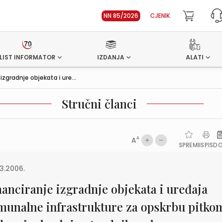
NN 85/2026
CJENIK
LIST INFORMATOR
IZDANJA
ALATI
izgradnje objekata i ure...
Stručni članci
A
A
SPREMI
ISPIS
D
3.2006.
nanciranje izgradnje objekata i uređaja
munalne infrastrukture za opskrbu pitko