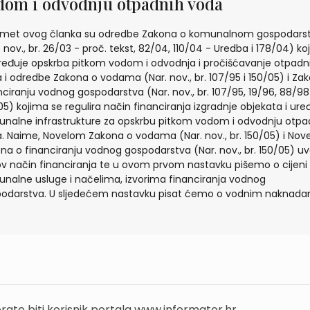
dom i odvodnju otpadnih voda
met ovog članka su odredbe Zakona o komunalnom gospodars
. nov., br. 26/03 - proč. tekst, 82/04, 110/04 - Uredba i 178/04) k
ređuje opskrba pitkom vodom i odvodnja i pročišćavanje otpadn
 i odredbe Zakona o vodama (Nar. nov., br. 107/95 i 150/05) i Za
nciranju vodnog gospodarstva (Nar. nov., br. 107/95, 19/96, 88/98 
05) kojima se regulira način financiranja izgradnje objekata i ure
nalne infrastrukture za opskrbu pitkom vodom i odvodnju otpa
. Naime, Novelom Zakona o vodama (Nar. nov., br. 150/05) i No
na o financiranju vodnog gospodarstva (Nar. nov., br. 150/05) u
ov način financiranja te u ovom prvom nastavku pišemo o cijeni
nalne usluge i načelima, izvorima financiranja vodnog
odarstva. U sljedećem nastavku pisat ćemo o vodnim naknada
rate biti korisnik portala www.informator.hr.