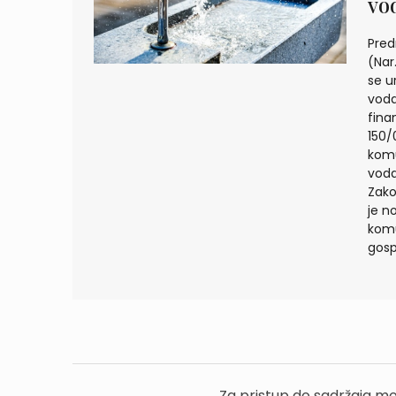
vo
Pred
(Nar
se u
voda
fina
150/
komu
voda
Zako
je n
komu
gosp
Za pristup do sadržaja mo