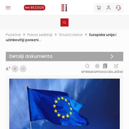
NN 85/2026
Početna
>
Pravni sadržaji
>
Stručni članci
>
Europska unija i
učinkovitiji porezni...
Detalji dokumenta
A
A
SPREMI
ISPIS
DOC
BILJEŠKE