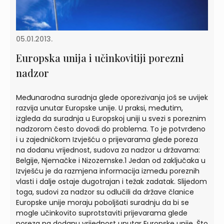
05.01.2013.
Europska unija i učinkovitiji porezni
nadzor
Međunarodna suradnja glede oporezivanja još se uvijek
razvija unutar Europske unije. U praksi, međutim,
izgleda da suradnja u Europskoj uniji u svezi s poreznim
nadzorom često dovodi do problema. To je potvrđeno
i u zajedničkom Izvješću o prijevarama glede poreza
na dodanu vrijednost, sudova za nadzor u državama:
Belgije, Njemačke i Nizozemske.1 Jedan od zaključaka u
Izvješću je da razmjena informacija između poreznih
vlasti i dalje ostaje dugotrajan i težak zadatak. Slijedom
toga, sudovi za nadzor su odlučili da države članice
Europske unije moraju poboljšati suradnju da bi se
mogle učinkovito suprotstaviti prijevarama glede
poreza na dodanu vrijednost unutar Europske unije. Što