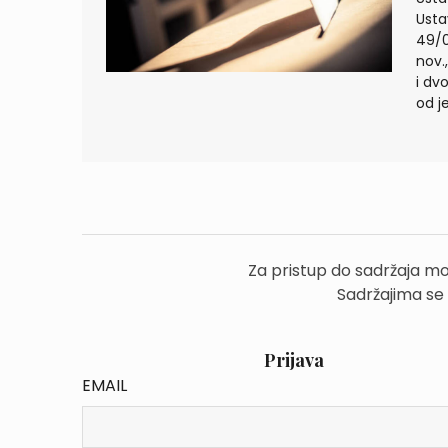
Usta
49/0
nov.
i dv
od j
Za pristup do sadržaja mo
Sadržajima se
Prijava
EMAIL