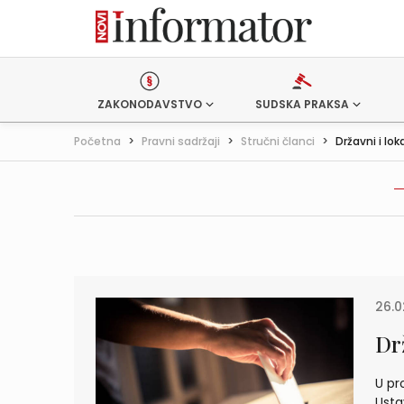
ZAKONODAVSTVO
SUDSKA PRAKSA
Početna
>
Pravni sadržaji
>
Stručni članci
>
Državni i lo
26.0
Dr
U pr
Usta