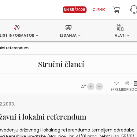
NN 85/2026
CJENIK
LIST INFORMATOR
IZDANJA
ALATI
kalni referendum
Stručni članci
A
A
SPREMI
ISPIS
D
2.2003.
žavni i lokalni referendum
ovođenju državnog i lokalnog referenduma temeljem odredaba
va Republike Hrvatske (Nar. nov., br. 41/01 proč. tekst i isp. 55/01)