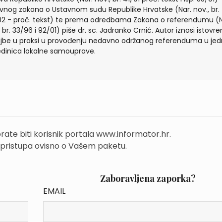
vnog zakona o Ustavnom sudu Republike Hrvatske (Nar. nov., br.
2 - proč. tekst) te prema odredbama Zakona o referendumu (N
, br. 33/96 i 92/01) piše dr. sc. Jadranko Crnić. Autor iznosi istov
ojbe u praksi u provođenju nedavno održanog referenduma u jed
edinica lokalne samouprave.
rate biti korisnik portala www.informator.hr.
 pristupa ovisno o Vašem paketu.
Zaboravljena zaporka?
EMAIL