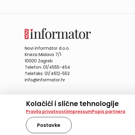
Novi informator d.o.o.
Kneza Mislava 7/1
10000 Zagreb
Telefon: 01/4555-454
Telefaks: 01/4612-553
info@informator.hr
PRATITE NAS:
Kolačići i slične tehnologije
Na našoj web stranici koristimo kolačiće i slične te
Pravila privatnosti
Impressum
Popis partnera
analiziramo promet na stranici te prikazujemo sadržaje
također koriste ove tehnologije.
Postavke
Odabirom opcije „Samo nužno“ prihvaćate samo one ko
obradu svih kolačića potrebnih za analitiku i marke