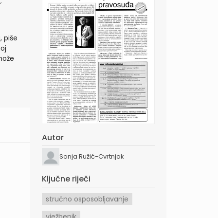
, piše
oj
 može
Autor
Sonja Ružić-Cvrtnjak
Ključne riječi
stručno osposobljavanje
vježbenik