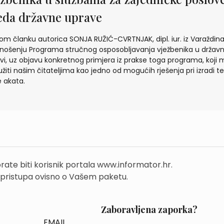
eda državne uprave
om članku autorica SONJA RUŽIĆ-CVRTNJAK, dipl. iur. iz Varaždina
nošenju Programa stručnog osposobljavanja vježbenika u državn
vi, uz objavu konkretnog primjera iz prakse toga programa, koji
užiti našim čitateljima kao jedno od mogućih rješenja pri izradi te
e akata.
rate biti korisnik portala www.informator.hr.
 pristupa ovisno o Vašem paketu.
Zaboravljena zaporka?
EMAIL