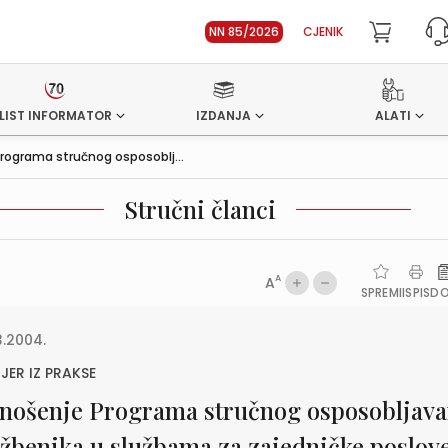
NN 85/2026
CJENIK
LIST INFORMATOR
IZDANJA
ALATI
rograma stručnog osposoblj...
Stručni članci
A
A
SPREMI
ISPIS
D
3.2004.
JER IZ PRAKSE
nošenje Programa stručnog osposobljava
ežbenika u službama za zajedničke poslov