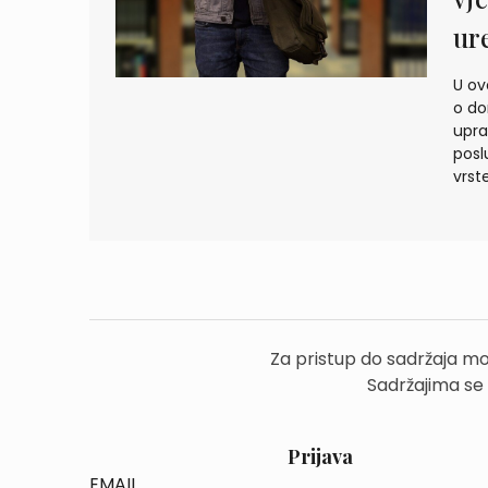
ur
U ov
o do
upra
posl
vrst
Za pristup do sadržaja mo
Sadržajima se
Prijava
EMAIL