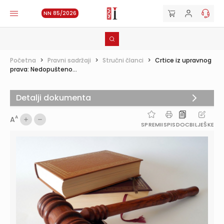
NN 85/2026
Početna
>
Pravni sadržaji
>
Stručni članci
>
Crtice iz upravnog
prava: Nedopušteno...
Detalji dokumenta
A
A
SPREMI
ISPIS
DOC
BILJEŠKE