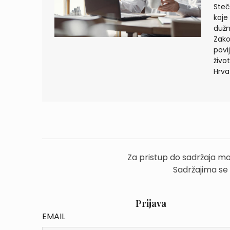
Steč
koje
dužn
Zako
povi
živo
Hrva
Za pristup do sadržaja mo
Sadržajima se
Prijava
EMAIL