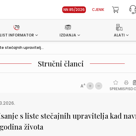
NN 85/2026
CJENIK
LIST INFORMATOR
IZDANJA
ALATI
ste stečajnih upravitelj...
Stručni članci
A
A
SPREMI
ISPIS
D
3.2026.
sanje s liste stečajnih upravitelja kad nav
 godina života