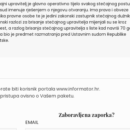
ajni upravitelj je glavno operativno tijelo svakog stečajnog postu
 sud imenuje rješenjem o njegovu otvaranju. Ima prava i obveze t
ika pravne osobe te je jedini zakonski zastupnik stečajnog dužnik
nski razlozi za brisanje stečajnog upravitelja mijenjali su se kroz
jest, a razlog brisanja stečajnog upravitelja s liste kad navrši 70 
ta bio je predmet razmatranja pred Ustavnim sudom Republike
tske.
rate biti korisnik portala www.informator.hr.
 pristupa ovisno o Vašem paketu.
Zaboravljena zaporka?
EMAIL