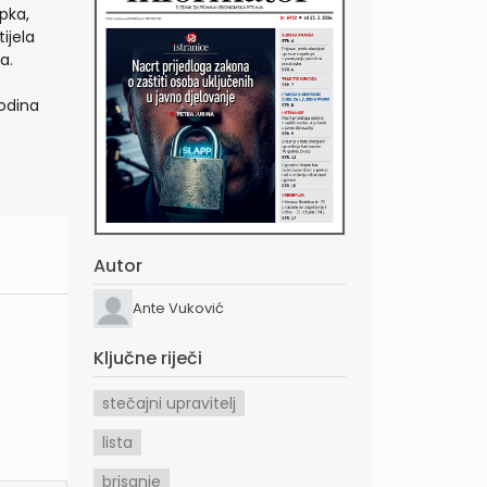
pka,
ijela
a.
godina
Autor
Ante Vuković
Ključne riječi
stečajni upravitelj
lista
brisanje