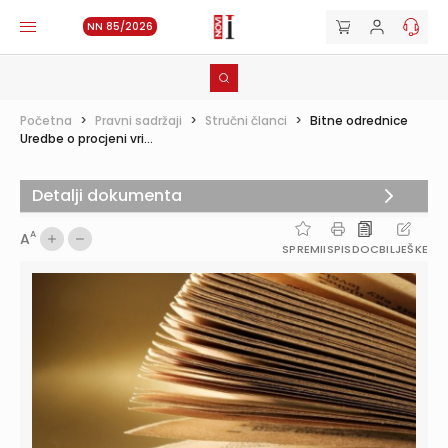
NN 85/2026
Početna
>
Pravni sadržaji
>
Stručni članci
>
Bitne odrednice
Uredbe o procjeni vri...
Detalji dokumenta
A
A
SPREMI
ISPIS
DOC
BILJEŠKE