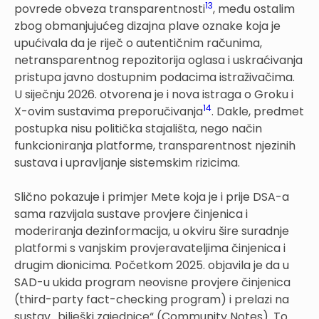
13
povrede obveza transparentnosti
, među ostalim
zbog obmanjujućeg dizajna plave oznake koja je
upućivala da je riječ o autentičnim računima,
netransparentnog repozitorija oglasa i uskraćivanja
pristupa javno dostupnim podacima istraživačima.
U siječnju 2026. otvorena je i nova istraga o Groku i
14
X-ovim sustavima preporučivanja
. Dakle, predmet
postupka nisu politička stajališta, nego način
funkcioniranja platforme, transparentnost njezinih
sustava i upravljanje sistemskim rizicima.
Slično pokazuje i primjer Mete koja je i prije DSA-a
sama razvijala sustave provjere činjenica i
moderiranja dezinformacija, u okviru šire suradnje
platformi s vanjskim provjeravateljima činjenica i
drugim dionicima. Početkom 2025. objavila je da u
SAD-u ukida program neovisne provjere činjenica
(third-party fact-checking program) i prelazi na
sustav „bilješki zajednice“ (Community Notes). To