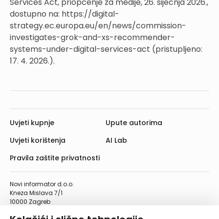
Services Act, priopćenje za medije, 26. siječnja 2026.,
dostupno na: https://digital-
strategy.ec.europa.eu/en/news/commission-
investigates-grok-and-xs-recommender-
systems-under-digital-services-act (pristupljeno:
17. 4. 2026.).
Uvjeti kupnje
Upute autorima
Uvjeti korištenja
AI Lab
Pravila zaštite privatnosti
Novi informator d.o.o.
Kneza Mislava 7/1
10000 Zagreb
Telefon: 01/4555-454