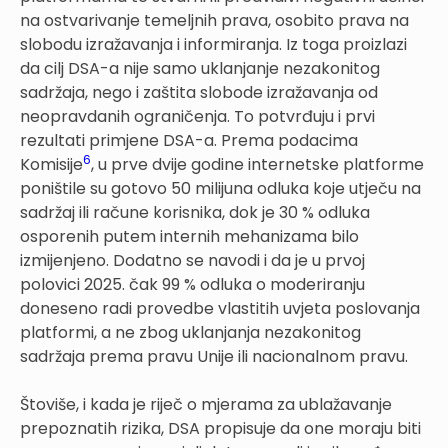
na ostvarivanje temeljnih prava, osobito prava na
slobodu izražavanja i informiranja. Iz toga proizlazi
da cilj DSA-a nije samo uklanjanje nezakonitog
sadržaja, nego i zaštita slobode izražavanja od
neopravdanih ograničenja. To potvrđuju i prvi
rezultati primjene DSA-a. Prema podacima
6
Komisije
, u prve dvije godine internetske platforme
poništile su gotovo 50 milijuna odluka koje utječu na
sadržaj ili račune korisnika, dok je 30 % odluka
osporenih putem internih mehanizama bilo
izmijenjeno. Dodatno se navodi i da je u prvoj
polovici 2025. čak 99 % odluka o moderiranju
doneseno radi provedbe vlastitih uvjeta poslovanja
platformi, a ne zbog uklanjanja nezakonitog
sadržaja prema pravu Unije ili nacionalnom pravu.
Štoviše, i kada je riječ o mjerama za ublažavanje
prepoznatih rizika, DSA propisuje da one moraju biti