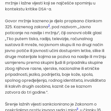
mržnje i lažne vijesti koji se najčešće spominju u
kontekstu kritike DSA-a.
Govor mržnje kazneno je djelo propisano člankom
2
325. Kaznenog zakona
, pod nazivom „Javno
poticanje na nasilje i mržnju“, čiji osnovni oblik glasi:
„Tko putem tiska, radija, televizije, računalnog
sustava ili mreže, na javnom skupu ili na drugi način
javno potiče ili javnosti učini dostupnim letke, slike ili
druge materijale kojima se poziva na nasilje ili mržnju
usmjerenu prema skupini ljudi ili pripadniku skupine
zbog njihove rasne, vjerske, nacionalne ili etničke
pripadnosti, jezika, podrijetla, boje kože, spola,
spolnog opredjeljenja, rodnog identiteta, invaliditeta
ili kakvih drugih osobina, kaznit će se kaznom
zatvora do tri godine.”.
Širenje lažnih vijesti sankcionirano je Zakonom o
3
prekršajima protiv javnog reda i mira
, u članku 16.,