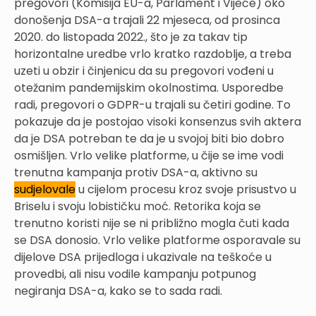
pregovori (Komisija EU-a, Parlament i Vijeće) oko
donošenja DSA-a trajali 22 mjeseca, od prosinca
2020. do listopada 2022., što je za takav tip
horizontalne uredbe vrlo kratko razdoblje, a treba
uzeti u obzir i činjenicu da su pregovori vođeni u
otežanim pandemijskim okolnostima. Usporedbe
radi, pregovori o GDPR-u trajali su četiri godine. To
pokazuje da je postojao visoki konsenzus svih aktera
da je DSA potreban te da je u svojoj biti bio dobro
osmišljen. Vrlo velike platforme, u čije se ime vodi
trenutna kampanja protiv DSA-a, aktivno su
sudjelovale
u cijelom procesu kroz svoje prisustvo u
Briselu i svoju lobističku moć. Retorika koja se
trenutno koristi nije se ni približno mogla čuti kada
se DSA donosio. Vrlo velike platforme osporavale su
dijelove DSA prijedloga i ukazivale na teškoće u
provedbi, ali nisu vodile kampanju potpunog
negiranja DSA-a, kako se to sada radi.