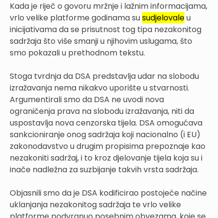
Kada je riječ o govoru mržnje i lažnim informacijama,
vrlo velike platforme godinama su
sudjelovale
u
inicijativama da se prisutnost tog tipa nezakonitog
sadržaja što više smanji u njihovim uslugama, što
smo pokazali u prethodnom tekstu.
Stoga tvrdnja da DSA predstavlja udar na slobodu
izražavanja nema nikakvo uporište u stvarnosti.
Argumentirali smo da DSA ne uvodi nova
ograničenja prava na slobodu izražavanja, niti da
uspostavlja nova cenzorska tijela. DSA omogućava
sankcioniranje onog sadržaja koji nacionalno (i EU)
zakonodavstvo u drugim propisima prepoznaje kao
nezakoniti sadržaj, i to kroz djelovanje tijela koja su i
inače nadležna za suzbijanje takvih vrsta sadržaja.
Objasnili smo da je DSA kodificirao postojeće načine
uklanjanja nezakonitog sadržaja te vrlo velike
platforme podvrgnuo posebnim obvezama, koje se