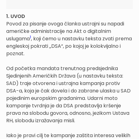
1. UVOD
Povod za pisanje ovoga članka ustrajni su napadi
američke administracije na Akt o digitalnim
1
uslugama
, koji ćemo u nastavku teksta zvati prema
engleskoj pokrati „DSA“, po kojoj je kolokvijalno i
poznat.
Od početka mandata trenutnog predsjednika
Sjedinjenih Američkih Država (u nastavku teksta:
SAD) traje otvorena i ustrajna kampanja protiv
DSA-a, koja je čak dovela i do zabrane ulaska u SAD
pojedinim europskim građanima. Udarni moto
kampanje tvrdnja je da DSA predstavlja kršenje
prava na slobodu govora, odnosno, jezikom Ustava
RH, slobodu izražavanja misli.
Iako je pravi cilj te kampanje zaštita interesa velikih