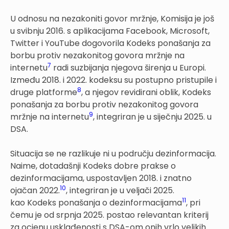
U odnosu na nezakoniti govor mržnje, Komisija je još
u svibnju 2016. s aplikacijama Facebook, Microsoft,
Twitter i YouTube dogovorila Kodeks ponašanja za
borbu protiv nezakonitog govora mržnje na
7
internetu
radi suzbijanja njegova širenja u Europi.
Između 2018. i 2022. kodeksu su postupno pristupile i
8
druge platforme
, a njegov revidirani oblik, Kodeks
ponašanja za borbu protiv nezakonitog govora
9
mržnje na internetu
, integriran je u siječnju 2025. u
DSA.
Situacija se ne razlikuje ni u području dezinformacija.
Naime, dotadašnji Kodeks dobre prakse o
dezinformacijama, uspostavljen 2018. i znatno
10
ojačan 2022.
, integriran je u veljači 2025.
11
kao Kodeks ponašanja o dezinformacijama
, pri
čemu je od srpnja 2025. postao relevantan kriterij
za ocjenu usklađenosti s DSA-om onih vrlo velikih