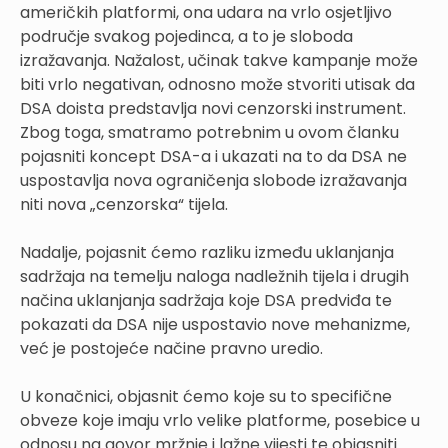
američkih platformi, ona udara na vrlo osjetljivo
područje svakog pojedinca, a to je sloboda
izražavanja. Nažalost, učinak takve kampanje može
biti vrlo negativan, odnosno može stvoriti utisak da
DSA doista predstavlja novi cenzorski instrument.
Zbog toga, smatramo potrebnim u ovom članku
pojasniti koncept DSA-a i ukazati na to da DSA ne
uspostavlja nova ograničenja slobode izražavanja
niti nova „cenzorska“ tijela.
Nadalje, pojasnit ćemo razliku između uklanjanja
sadržaja na temelju naloga nadležnih tijela i drugih
načina uklanjanja sadržaja koje DSA predviđa te
pokazati da DSA nije uspostavio nove mehanizme,
već je postojeće načine pravno uredio.
U konačnici, objasnit ćemo koje su to specifične
obveze koje imaju vrlo velike platforme, posebice u
odnosu na govor mržnje i lažne vijesti te objasniti