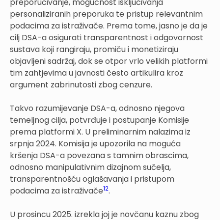
preporučivanje, mogućnost isključivanja
personaliziranih preporuka te pristup relevantnim
podacima za istraživače. Prema tome, jasno je da je
cilj DSA-a osigurati transparentnost i odgovornost
sustava koji rangiraju, promiču i monetiziraju
objavljeni sadržaj, dok se otpor vrlo velikih platformi
tim zahtjevima u javnosti često artikulira kroz
argument zabrinutosti zbog cenzure.
Takvo razumijevanje DSA-a, odnosno njegova
temeljnog cilja, potvrđuje i postupanje Komisije
prema platformi X. U preliminarnim nalazima iz
srpnja 2024. Komisija je upozorila na moguća
kršenja DSA-a povezana s tamnim obrascima,
odnosno manipulativnim dizajnom sučelja,
transparentnošću oglašavanja i pristupom
12
podacima za istraživače
.
U prosincu 2025. izrekla joj je novčanu kaznu zbog