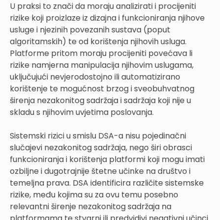
U praksi to znači da moraju analizirati i procijeniti
rizike koji proizlaze iz dizajna i funkcioniranja njihove
usluge i njezinih povezanih sustava (poput
algoritamskih) te od korištenja njihovih usluga.
Platforme pritom moraju procijeniti povećava li
rizike namjerna manipulacija njihovim uslugama,
uključujući nevjerodostojno ili automatizirano
korištenje te mogućnost brzog i sveobuhvatnog
širenja nezakonitog sadržaja i sadržaja koji nije u
skladu s njihovim uvjetima poslovanja.
Sistemski rizici u smislu DSA-a nisu pojedinačni
slučajevi nezakonitog sadržaja, nego širi obrasci
funkcioniranja i korištenja platformi koji mogu imati
ozbiljne i dugotrajnije štetne učinke na društvo i
temeljna prava. DSA identificira različite sistemske
rizike, među kojima su za ovu temu posebno
relevantni širenje nezakonitog sadržaja na
platformama te stvarni ili predvidivi negativni učinci