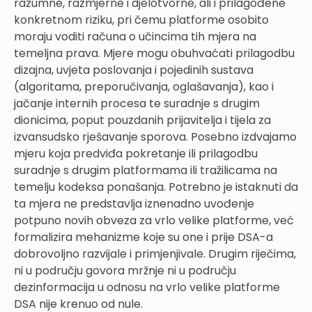
razumne, razmjerne i djelotvorne, ali i prilagođene
konkretnom riziku, pri čemu platforme osobito
moraju voditi računa o učincima tih mjera na
temeljna prava. Mjere mogu obuhvaćati prilagodbu
dizajna, uvjeta poslovanja i pojedinih sustava
(algoritama, preporučivanja, oglašavanja), kao i
jačanje internih procesa te suradnje s drugim
dionicima, poput pouzdanih prijavitelja i tijela za
izvansudsko rješavanje sporova. Posebno izdvajamo
mjeru koja predviđa pokretanje ili prilagodbu
suradnje s drugim platformama ili tražilicama na
temelju kodeksa ponašanja. Potrebno je istaknuti da
ta mjera ne predstavlja iznenadno uvođenje
potpuno novih obveza za vrlo velike platforme, već
formalizira mehanizme koje su one i prije DSA-a
dobrovoljno razvijale i primjenjivale. Drugim riječima,
ni u području govora mržnje ni u području
dezinformacija u odnosu na vrlo velike platforme
DSA nije krenuo od nule.