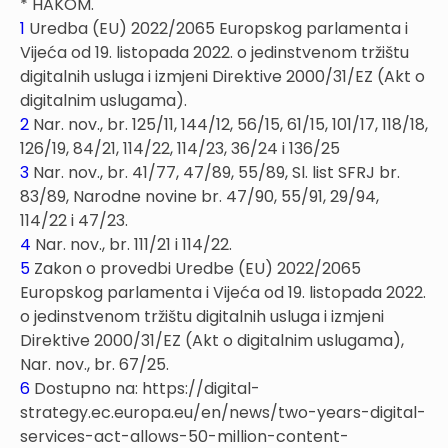
* HAKOM.
1
Uredba (EU) 2022/2065 Europskog parlamenta i
Vijeća od 19. listopada 2022. o jedinstvenom tržištu
digitalnih usluga i izmjeni Direktive 2000/31/EZ (Akt o
digitalnim uslugama).
2
Nar. nov., br. 125/11, 144/12, 56/15, 61/15, 101/17, 118/18,
126/19, 84/21, 114/22, 114/23, 36/24 i 136/25
3
Nar. nov., br. 41/77, 47/89, 55/89, Sl. list SFRJ br.
83/89, Narodne novine br. 47/90, 55/91, 29/94,
114/22 i 47/23.
4
Nar. nov., br. 111/21 i 114/22.
5
Zakon o provedbi Uredbe (EU) 2022/2065
Europskog parlamenta i Vijeća od 19. listopada 2022.
o jedinstvenom tržištu digitalnih usluga i izmjeni
Direktive 2000/31/EZ (Akt o digitalnim uslugama),
Nar. nov., br. 67/25.
6
Dostupno na: https://digital-
strategy.ec.europa.eu/en/news/two-years-digital-
services-act-allows-50-million-content-