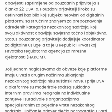
obavijesti zaprimljene od pouzdanih prijavitelja iz
članka 22. DSA-a. Pouzdani prijavitelji široko su
definirani kao bilo koji subjekti neovisni od digitalnih
platformi, sa stručnim znanjem za prepoznavanje
određenih kategorija nezakonitog sadržaja, koji
svoju aktivnost obavljaju savjesno točno i objektivno.
Status pouzdanog prijavitelja dodjeljuje koordinator
za digitalne usluge, a to je u Republici Hrvatskoj
Hrvatska regulatorna agencija za mrežne
djelatnosti (HAKOM).
Još jednom naglašavamo da obveze koje platforme
imaju u vezi s drugim načinima uklanjanja
nezakonitog sadržaja nisu suštinski nove. I prije DSA-
a platforme su moderirale sadržaj sukladno
internim pravilima, reagirale na individualne
zahtjeve i surađivale s organizacijama
specijaliziranim za pojedine vrste nezakonitog
sadržaja. Tipičan je primjer dječja pornografija, u vezi