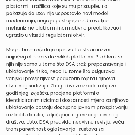
platformi i tražilica koje su mu pristupile. To
pokazuje da DSA nije uspostavio novi model
moderiranja, nego je postojeće dobrovoljne
mehanizme platformi normativno preoblikovao i
ugradio u vlastiti regulatorni okvir.
Moglo bi se reći da je upravo tu i stvarni izvor
najjačeg otpora vrlo velikih platformi. Problem za
njih nije samo u tome što DSA traži prepoznavanje i
ublažavanje rizika, nego i u tome što osigurava
vanjsku provjerljivost poduzetih mjera i njihova
stvarnog sadržaja. Zbog obveze izrade i objave
godišnjeg izvješća, procjene platformi o
identificiranim rizicima i dostatnosti mjera za njihovo
ublažavanje postaju dostupne javnom preispitivanju
različitih dionika, uključujući organizacije civilnog
društva. Usto, DSA predviđa neovisnu reviziju, veću
transparentnost oglašavanja i sustava za