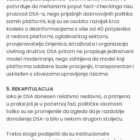
potvrđuje da mehanizmi poput fact-checkinga nisu
proizvod DSA-a, nego prijašnjih dobrovoljnih politika
samih platformi, koji su se osobito razvijali kroz
kodeks o dezinformacijama s više od 40 potpisnika
iz redova platformi, oglašivačkog sektora,
provjeravatelja činjenica, istraživača i organizacija
civilnog društva. DSA pritom ne propisuje jedinstveni
model moderiranja, nego zahtijeva da model koji
platforma odabere bude procjenjiv, transparentan i
usklađen s obvezama upravljanja rizicima.
5. REKAPITULACIJA
Iako je DSA donesen relativno nedavno, a primjena
u praksi još je u početnoj fazi, političke okolnosti
toliko su se promijenile da izgleda da je razdoblje
donošenja DSA-a bilo u nekom drugom stoljeću.
Treba stoga podsjetiti da su institucionalni