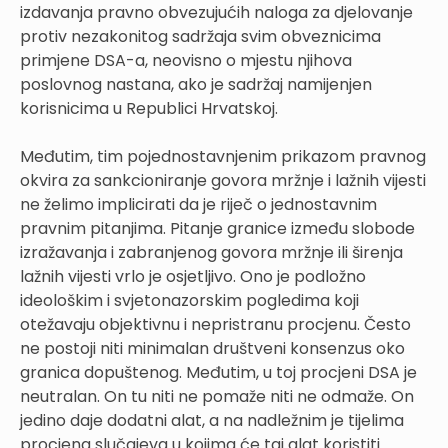
izdavanja pravno obvezujućih naloga za djelovanje
protiv nezakonitog sadržaja svim obveznicima
primjene DSA-a, neovisno o mjestu njihova
poslovnog nastana, ako je sadržaj namijenjen
korisnicima u Republici Hrvatskoj.
Međutim, tim pojednostavnjenim prikazom pravnog
okvira za sankcioniranje govora mržnje i lažnih vijesti
ne želimo implicirati da je riječ o jednostavnim
pravnim pitanjima. Pitanje granice između slobode
izražavanja i zabranjenog govora mržnje ili širenja
lažnih vijesti vrlo je osjetljivo. Ono je podložno
ideološkim i svjetonazorskim pogledima koji
otežavaju objektivnu i nepristranu procjenu. Često
ne postoji niti minimalan društveni konsenzus oko
granica dopuštenog. Međutim, u toj procjeni DSA je
neutralan. On tu niti ne pomaže niti ne odmaže. On
jedino daje dodatni alat, a na nadležnim je tijelima
procjena slučajeva u kojima će taj alat koristiti.