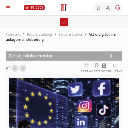
NN 85/2026
Početna
>
Pravni sadržaji
>
Stručni članci
>
Akt o digitalnim
uslugama i sloboda g...
Detalji dokumenta
A
A
SPREMI
ISPIS
DOC
BILJEŠKE