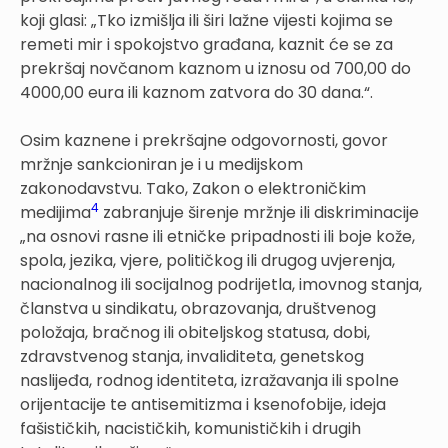
koji glasi: „Tko izmišlja ili širi lažne vijesti kojima se
remeti mir i spokojstvo građana, kaznit će se za
prekršaj novčanom kaznom u iznosu od 700,00 do
4000,00 eura ili kaznom zatvora do 30 dana.“.
Osim kaznene i prekršajne odgovornosti, govor
mržnje sankcioniran je i u medijskom
zakonodavstvu. Tako, Zakon o elektroničkim
4
medijima
zabranjuje širenje mržnje ili diskriminacije
„na osnovi rasne ili etničke pripadnosti ili boje kože,
spola, jezika, vjere, političkog ili drugog uvjerenja,
nacionalnog ili socijalnog podrijetla, imovnog stanja,
članstva u sindikatu, obrazovanja, društvenog
položaja, bračnog ili obiteljskog statusa, dobi,
zdravstvenog stanja, invaliditeta, genetskog
naslijeđa, rodnog identiteta, izražavanja ili spolne
orijentacije te antisemitizma i ksenofobije, ideja
fašističkih, nacističkih, komunističkih i drugih