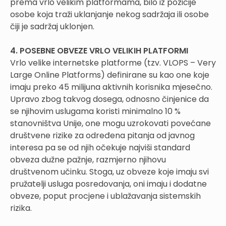
prema vrlo velikim platformama, bilo iz pozicije
osobe koja traži uklanjanje nekog sadržaja ili osobe
čiji je sadržaj uklonjen.
4. POSEBNE OBVEZE VRLO VELIKIH PLATFORMI
Vrlo velike internetske platforme (tzv. VLOPS – Very
Large Online Platforms) definirane su kao one koje
imaju preko 45 milijuna aktivnih korisnika mjesečno.
Upravo zbog takvog dosega, odnosno činjenice da
se njihovim uslugama koristi minimalno 10 %
stanovništva Unije, one mogu uzrokovati povećane
društvene rizike za određena pitanja od javnog
interesa pa se od njih očekuje najviši standard
obveza dužne pažnje, razmjerno njihovu
društvenom učinku. Stoga, uz obveze koje imaju svi
pružatelji usluga posredovanja, oni imaju i dodatne
obveze, poput procjene i ublažavanja sistemskih
rizika.